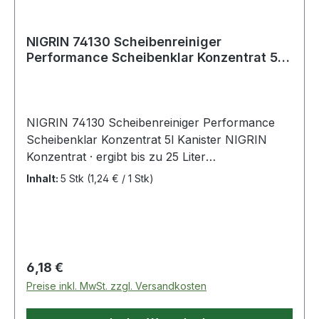
NIGRIN 74130 Scheibenreiniger
Performance Scheibenklar Konzentrat 5l
Kanister NI
NIGRIN 74130 Scheibenreiniger Performance
Scheibenklar Konzentrat 5l Kanister NIGRIN
Konzentrat · ergibt bis zu 25 Liter
Reinigungsflüssigkeit · "Designerduft" · beseitigt
Inhalt:
5 Stk
(1,24 € / 1 Stk)
Insekten-, Öl- und Fettreste streifen- und
schlierenfrei · verhindert Streulicht u
Regulärer Preis:
6,18 €
Preise inkl. MwSt. zzgl. Versandkosten