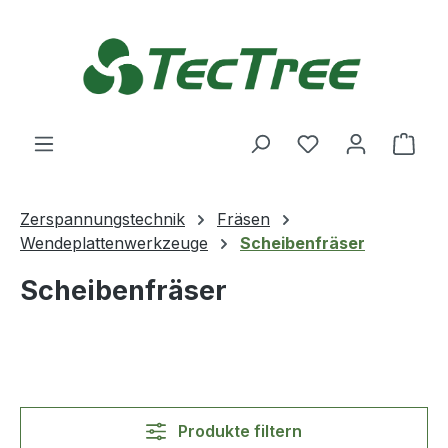
Zum Hauptinhalt springen
Du hast 0 Produ
Ware
Zerspannungstechnik
Fräsen
Wendeplattenwerkzeuge
Scheibenfräser
Scheibenfräser
Produkte filtern