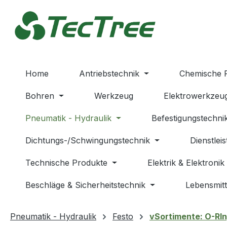
m Hauptinhalt springen
Zur Suche springen
Zur Hauptnavigation springen
Home
Antriebstechnik
Chemische 
Bohren
Werkzeug
Elektrowerkzeu
Pneumatik - Hydraulik
Befestigungstechni
Dichtungs-/Schwingungstechnik
Dienstlei
Technische Produkte
Elektrik & Elektronik
Beschläge & Sicherheitstechnik
Lebensmitt
Pneumatik - Hydraulik
Festo
vSortimente: O-RIn