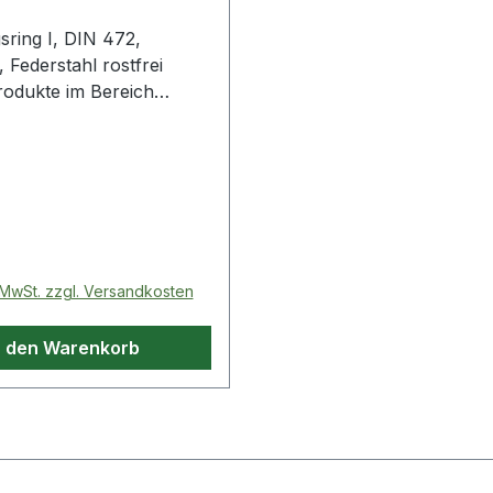
sring I, DIN 472,
 Federstahl rostfrei
rodukte im Bereich
sring
 Preis:
. MwSt. zzgl. Versandkosten
n den Warenkorb