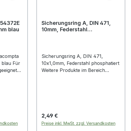
 54372E
Sicherungsring A, DIN 471,
mm blau
10mm, Federstahl
phosphatiert 471-10
acompta
Sicherungsring A, DIN 471,
10x1,0mm, Federstahl phosphatiert
geeignet
Weitere Produkte im Bereich
 von
Sicherungsring
llen ·
.
Regulärer Preis:
2,49 €
sandkosten
Preise inkl. MwSt. zzgl. Versandkosten