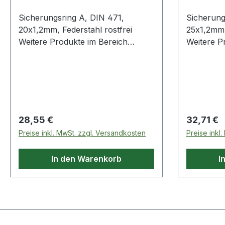
Sicherungsring A, DIN 471,
Sicherung
20x1,2mm, Federstahl rostfrei
25x1,2mm,
Weitere Produkte im Bereich
Weitere P
Sicherungsring
Sicherung
Regulärer Preis:
Regulärer
28,55 €
32,71 €
Preise inkl. MwSt. zzgl. Versandkosten
Preise inkl
In den Warenkorb
I