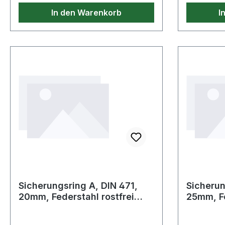
In den Warenkorb
I
Sicherungsring A, DIN 471,
Sicherun
20mm, Federstahl rostfrei
25mm, Fe
471-20 ES
472-25 