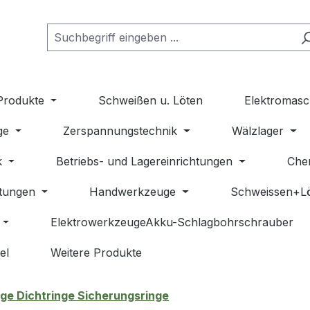
Produkte
Schweißen u. Löten
Elektromasc
ge
Zerspannungstechnik
Wälzlager
k
Betriebs- und Lagereinrichtungen
Che
stungen
Handwerkzeuge
Schweissen+L
ElektrowerkzeugeAkku-Schlagbohrschrauber
el
Weitere Produkte
ge Dichtringe Sicherungsringe