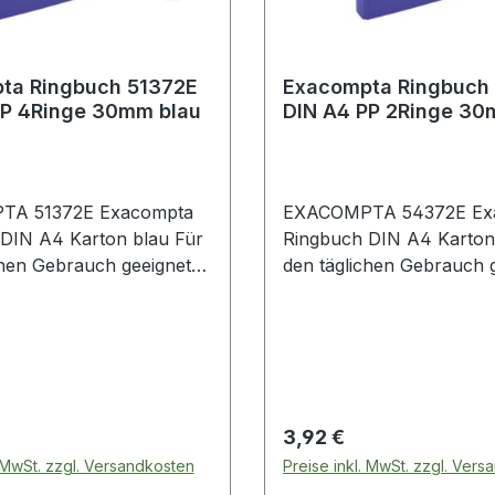
ta Ringbuch 51372E
Exacompta Ringbuch
PP 4Ringe 30mm blau
DIN A4 PP 2Ringe 30
TA 51372E Exacompta
EXACOMPTA 54372E Ex
arton blau Für
Ringbuch DIN A4 Karton blau Für
chen Gebrauch geeignet
den täglichen Gebrauch 
iel zur Ablage von
zum Beispiel zur Ablage
n · Prospekthüllen ·
Dokumenten · Prospekthü
nd Trennblätter.
Register und Trennblätter
 Preis:
Regulärer Preis:
3,92 €
. MwSt. zzgl. Versandkosten
Preise inkl. MwSt. zzgl. Ver