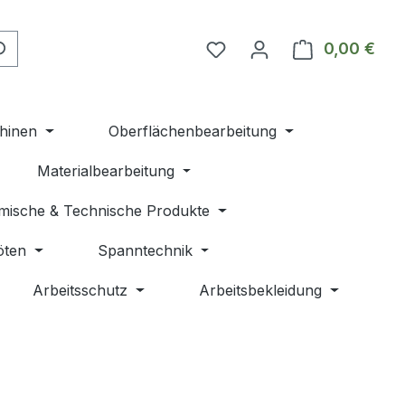
Du hast 0 Produkte auf 
0,00 €
Ware
hinen
Oberflächenbearbeitung
Materialbearbeitung
mische & Technische Produkte
öten
Spanntechnik
Arbeitsschutz
Arbeitsbekleidung