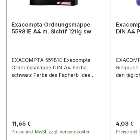
Exacompta Ordnungsmappe
Exacomp
55981E A4 m. Sichtf 12tlg sw
DIN A4 
EXACOMPTA 55981E Exacompta
EXACOMP
Ordnungsmappe DIN A4 Farbe:
Ringbuch DIN A4 K
schwarz Farbe des Fächerb Ideal
den tägli
zur Ablage und zum Transport
zum Beisp
von gelochten und ungelochten
Dokumente
Dokumenten. Einfache
Register u
Beschriftung der Fächer dank der
vorgestanzten Fenster.
Regulärer Preis:
Regulärer
11,65 €
4,03 €
Preise inkl. MwSt. zzgl. Versandkosten
Preise inkl