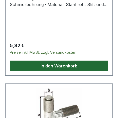
Schmierbohrung · Material: Stahl roh, Stift und
Mittelteil Oberfläche: verzinkt zum Anschweißen
Weitere technische Eigenschaften: · Maß c:
87mm · Maß d: 90mm · Maß a: 22mm · Maß b:
12mm
Regulärer Preis:
5,82 €
Preise inkl. MwSt. zzgl. Versandkosten
In den Warenkorb