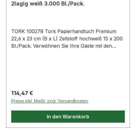
2lagig weiß 3.000 Bl./Pack.
TORK 100278 Tork Papierhandtuch Premium
22,6 x 23 cm (B x L) Zellstoff hochweiß 15 x 200
Bl./Pack. Verwöhnen Sie Ihre Gäste mit den
weichen Handtüchern · die sich ausgesprochen
angenehm und hochwertig anfühlen. Durch die
Einzelblattausgabe wird der Verbrauch und somit
auch die Abfallmenge gesenkt.
Regulärer Preis:
114,47 €
Preise inkl. MwSt. zzgl. Versandkosten
In den Warenkorb