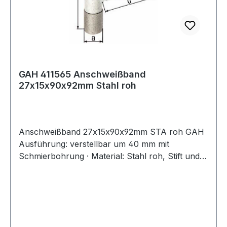
GAH 411565 Anschweißband
27x15x90x92mm Stahl roh
Anschweißband 27x15x90x92mm STA roh GAH
Ausführung: verstellbar um 40 mm mit
Schmierbohrung · Material: Stahl roh, Stift und
Mittelteil Oberfläche: verzinkt zum Anschweißen
Weitere technische Eigenschaften: · Maß c:
90mm · Maß d: 92mm · Maß a: 27mm · Maß b:
15mm