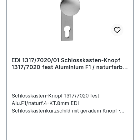
EDI 1317/7020/01 Schlosskasten-Knopf
1317/7020 fest Aluminium F1 / naturfarbig
V
Schlosskasten-Knopf 1317/7020 fest
Alu.F1/naturf.4-KT.8mm EDI
Schlosskastenkurzschild mit geradem Knopf ·
Entfernung 72 mm · PZ-gelocht · massives Schild
· passend für alle Schlosskästen mit 8 mm Nuss ·
Knopf mit M-12 Gewinde · Schraublochabstand