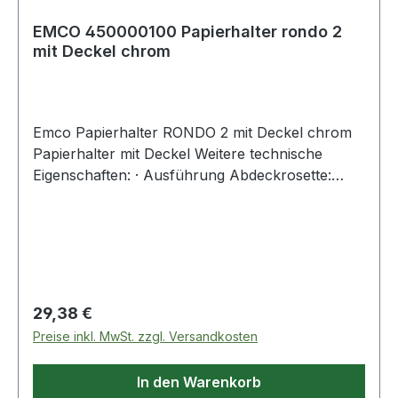
EMCO 450000100 Papierhalter rondo 2
mit Deckel chrom
Emco Papierhalter RONDO 2 mit Deckel chrom
Papierhalter mit Deckel Weitere technische
Eigenschaften: · Ausführung Abdeckrosette:
rund · Einbau: Nein · Geschlossene Ausführung:
Nein · Mit Befestigungsmaterial: Ja · Mit
Reserverollenhalter: Nein · Profil: runder Stab ·
Schraubbefestigung: Ja · Verde
Regulärer Preis:
29,38 €
Preise inkl. MwSt. zzgl. Versandkosten
In den Warenkorb