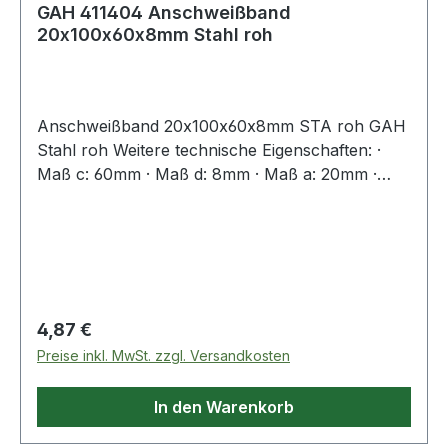
GAH 411404 Anschweißband
20x100x60x8mm Stahl roh
Anschweißband 20x100x60x8mm STA roh GAH
Stahl roh Weitere technische Eigenschaften: ·
Maß c: 60mm · Maß d: 8mm · Maß a: 20mm ·
Maß b: 100mm
Regulärer Preis:
4,87 €
Preise inkl. MwSt. zzgl. Versandkosten
In den Warenkorb