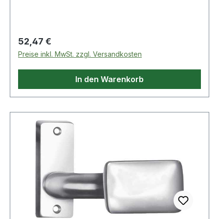
Eigenschaften: · Befestigungsart: zum
Anschweißen · Maß B: 80,5mm · Maß C: 172mm ·
Ausführung: für E-Öffner · Maß A: 30mm
Regulärer Preis:
52,47 €
Preise inkl. MwSt. zzgl. Versandkosten
In den Warenkorb