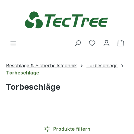
Zum Hauptinhalt springen
Du hast 0 Produ
Ware
Beschläge & Sicherheitstechnik
Türbeschläge
Torbeschläge
Torbeschläge
Produkte filtern