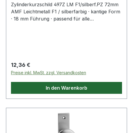
Zylinderkurzschild 497Z LM F1/silberf.PZ 72mm
AMF Leichtmetall F1 / silberfarbig · kantige Form
· 18 mm Führung · passend für alle
Schlosskästen mit 8 mm Nuss · Edelstahl rostfrei
Schrauben werden mitgeliefert ·
Schraubenlochabstand 67 mm · PZ-Kurzschild
mit 72 mm Entfernung · Breite 32 mm · Höhe 156
mm · Tiefe 7 mm Weitere technische
Eigenschaften: · Schraublochabstand: 67mm
Regulärer Preis:
12,36 €
Preise inkl. MwSt. zzgl. Versandkosten
In den Warenkorb