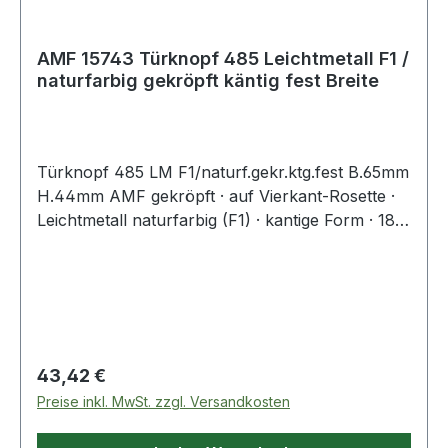
AMF 15743 Türknopf 485 Leichtmetall F1 /
naturfarbig gekröpft käntig fest Breite
Türknopf 485 LM F1/naturf.gekr.ktg.fest B.65mm
H.44mm AMF gekröpft · auf Vierkant-Rosette ·
Leichtmetall naturfarbig (F1) · kantige Form · 18
mm Führung · passend für alle Schlosskästen
mit 8 mm Nuss · Edelstahl rostfrei Schrauben
werden mitgeliefert · Schraubenlochabstand 67
mm · Rosette 32 x 87 x 7 mm · Türknopf 65 x 44
mm · DIN links / rechts Weitere technische
Eigenschaften: · Schraublochabstand: 67mm ·
Regulärer Preis:
43,42 €
Typ: fest · Vierkant: 8mm
Preise inkl. MwSt. zzgl. Versandkosten