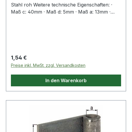
Stahl roh Weitere technische Eigenschaften: ·
Maß c: 40mm · Maß d: 5mm · Maß a: 13mm ·
Maß b: 80mm
Regulärer Preis:
1,54 €
Preise inkl. MwSt. zzgl. Versandkosten
In den Warenkorb