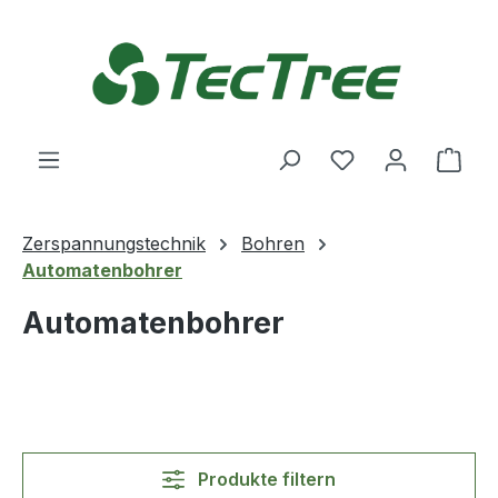
Zum Hauptinhalt springen
Du hast 0 Produ
Ware
Zerspannungstechnik
Bohren
Automatenbohrer
Automatenbohrer
Produkte filtern