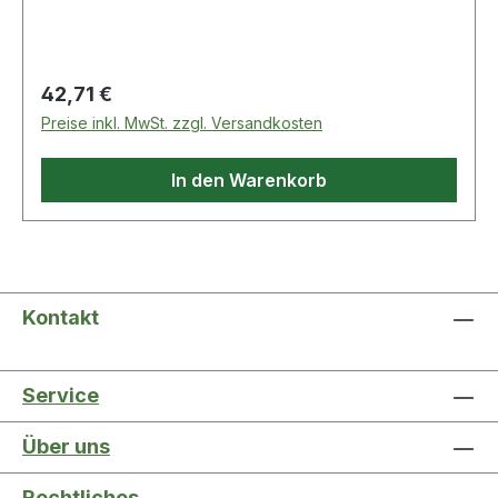
aufgeklappt werden|Mobilität durch
Tragegriff|Verbindungsklemme für weitere Profi-
Organizer Lieferumfang:|1 Organizer Weitere
Produkte im Bereich Organizer
Regulärer Preis:
42,71 €
Preise inkl. MwSt. zzgl. Versandkosten
In den Warenkorb
Kontakt
Service
Über uns
Rechtliches