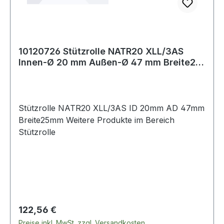
10120726 Stützrolle NATR20 XLL/3AS
Innen-Ø 20 mm Außen-Ø 47 mm Breite25
mm
Stützrolle NATR20 XLL/3AS ID 20mm AD 47mm
Breite25mm Weitere Produkte im Bereich
Stützrolle
Regulärer Preis:
122,56 €
Preise inkl. MwSt. zzgl. Versandkosten