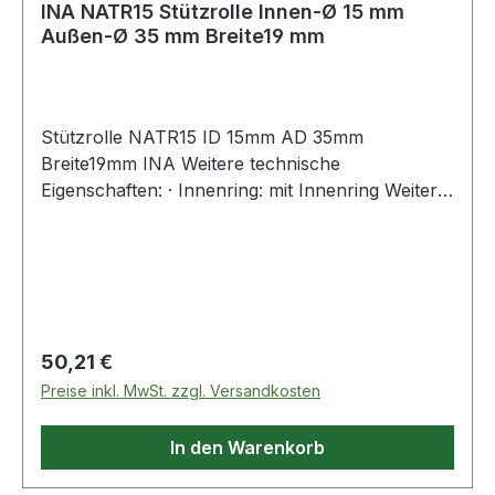
INA NATR15 Stützrolle Innen-Ø 15 mm
Außen-Ø 35 mm Breite19 mm
Stützrolle NATR15 ID 15mm AD 35mm
Breite19mm INA Weitere technische
Eigenschaften: · Innenring: mit Innenring Weitere
Produkte im Bereich Stützrolle
Regulärer Preis:
50,21 €
Preise inkl. MwSt. zzgl. Versandkosten
In den Warenkorb