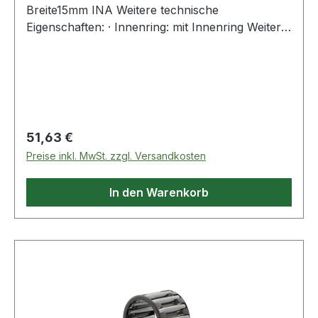
Breite15mm INA Weitere technische
Eigenschaften: · Innenring: mit Innenring Weitere
Produkte im Bereich Stützrolle
Regulärer Preis:
51,63 €
Preise inkl. MwSt. zzgl. Versandkosten
In den Warenkorb