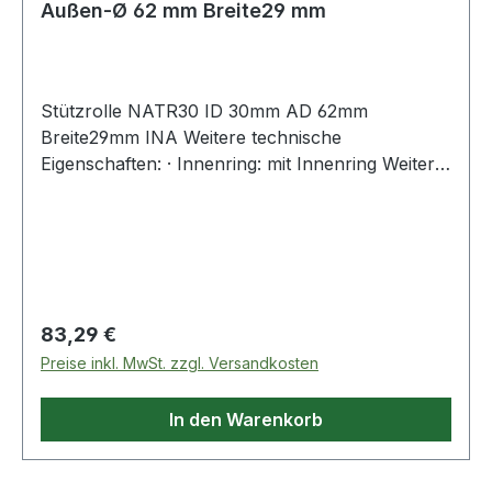
Außen-Ø 62 mm Breite29 mm
Stützrolle NATR30 ID 30mm AD 62mm
Breite29mm INA Weitere technische
Eigenschaften: · Innenring: mit Innenring Weitere
Produkte im Bereich Stützrolle
Regulärer Preis:
83,29 €
Preise inkl. MwSt. zzgl. Versandkosten
In den Warenkorb