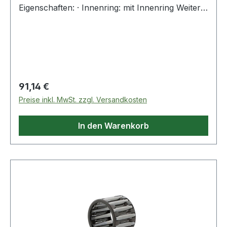
Eigenschaften: · Innenring: mit Innenring Weitere
Produkte im Bereich Stützrolle
Regulärer Preis:
91,14 €
Preise inkl. MwSt. zzgl. Versandkosten
In den Warenkorb