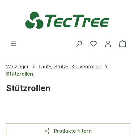
Zum Hauptinhalt springen
Du hast 0 Produ
Ware
Wälzlager
Lauf-, Stütz-, Kurvenrollen
Stützrollen
Stützrollen
Produkte filtern