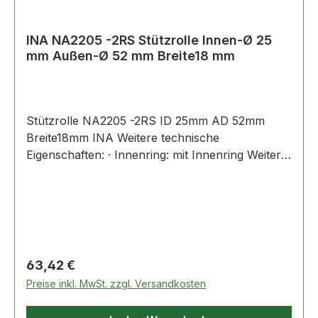
INA NA2205 -2RS Stützrolle Innen-Ø 25
mm Außen-Ø 52 mm Breite18 mm
Stützrolle NA2205 -2RS ID 25mm AD 52mm
Breite18mm INA Weitere technische
Eigenschaften: · Innenring: mit Innenring Weitere
Produkte im Bereich Stützrolle
Regulärer Preis:
63,42 €
Preise inkl. MwSt. zzgl. Versandkosten