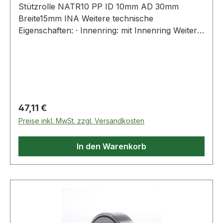
Stützrolle NATR10 PP ID 10mm AD 30mm
Breite15mm INA Weitere technische
Eigenschaften: · Innenring: mit Innenring Weitere
Produkte im Bereich Stützrolle
Regulärer Preis:
47,11 €
Preise inkl. MwSt. zzgl. Versandkosten
In den Warenkorb