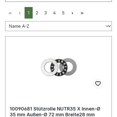
Seite
Seite
Seite
Seite
Seite
1
2
3
4
5
10090681 Stützrolle NUTR35 X Innen-Ø
35 mm Außen-Ø 72 mm Breite28 mm