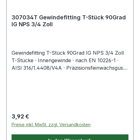
307034T Gewindefitting T-Stück 90Grad
IG NPS 3/4 Zoll
Gewindefitting T-Stück 90Grad IG NPS 3/4 Zoll
T-Stücke · Innengewinde · nach EN 10226-1 ·
AISI 316/1.4408/V4A · Präzisionsfeinwachsguss ·
Druckempfehlung max. 20 bar/bei +20 °C
Weitere technische Eigenschaften: · A: 27,5mm
Regulärer Preis:
3,92 €
Preise inkl. MwSt. zzgl. Versandkosten