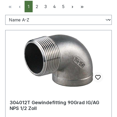
Seite
Seite
Seite
Seite
Seite
1
2
3
4
5
304012T Gewindefitting 90Grad IG/AG
NPS 1/2 Zoll