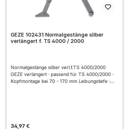
GEZE 102431 Normalgestänge silber
verlängert f. TS 4000 / 2000
Normalgestänge silber verl.f.TS 4000/2000
GEZE verlängert · passend für TS 4000/2000 ·
Kopfmontage bei 70 - 170 mm Leibungstiefe ·
Nicht für Feuer- und Rauchschutztüren
zugelassen!
Regulärer Preis:
34,97 €