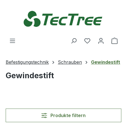
Zum Hauptinhalt springen
Du hast 0 Produ
Ware
Befestigungstechnik
Schrauben
Gewindestift
Gewindestift
Produkte filtern