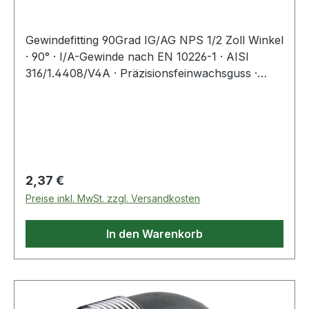
Gewindefitting 90Grad IG/AG NPS 1/2 Zoll Winkel
· 90° · I/A-Gewinde nach EN 10226-1 · AISI
316/1.4408/V4A · Präzisionsfeinwachsguss ·
Druckempfehlung max. 20 bar/bei + 20 °C
Weitere technische Eigenschaften: · A: 22mm · B:
35,5mm
Regulärer Preis:
2,37 €
Preise inkl. MwSt. zzgl. Versandkosten
In den Warenkorb