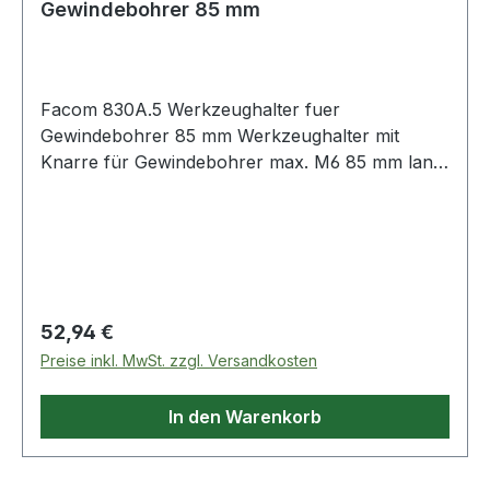
Gewindebohrer 85 mm
Facom 830A.5 Werkzeughalter fuer
Gewindebohrer 85 mm Werkzeughalter mit
Knarre für Gewindebohrer max. M6 85 mm lang
Produktstärken: Knarre mit Rechts- und
Linksgang Blockierstellung verchromt, poliert
Weitere Produkte im Bereich Bohrer,
Gewindebohrer, Schneideisen
Regulärer Preis:
52,94 €
Preise inkl. MwSt. zzgl. Versandkosten
In den Warenkorb