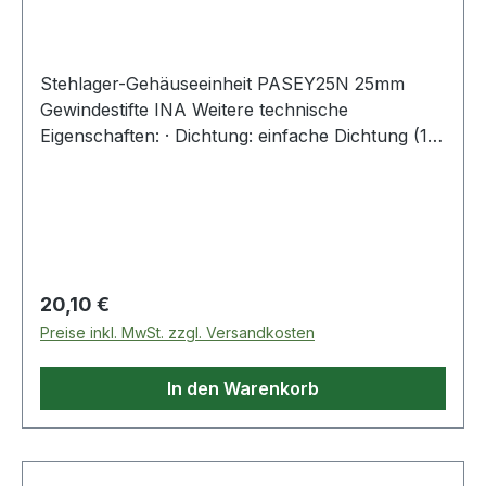
Stehlager-Gehäuseeinheit PASEY25N 25mm
Gewindestifte INA Weitere technische
Eigenschaften: · Dichtung: einfache Dichtung (1) ·
Ausführung: Befestigung von oben und unten
Regulärer Preis:
20,10 €
Preise inkl. MwSt. zzgl. Versandkosten
In den Warenkorb