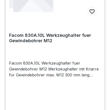
Facom 830A.10L Werkzeughalter fuer
Gewindebohrer M12
Facom 830A.10L Werkzeughalter fuer
Gewindebohrer M12 Werkzeughalter mit Knarre
für Gewindebohrer max. M12 300 mm lang
Produktstärken: Das ideale Werkzeug zum
Bohren von Gewinden an schlecht zugänglichen
Stellen Knarre mit Rechts- und Linksgang
Blockierstellung verchromt, poliert Weitere
Produkte im Bereich Bohrer, Gewindebohrer,