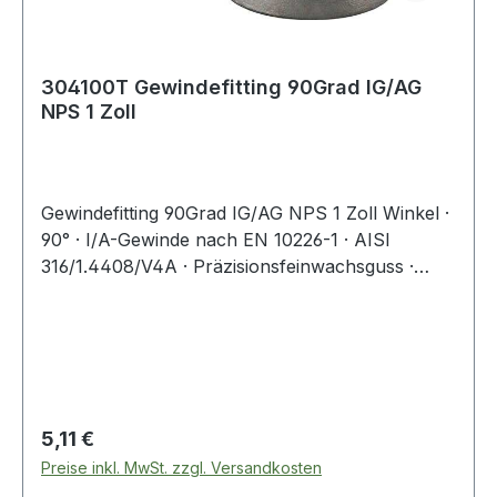
304100T Gewindefitting 90Grad IG/AG
NPS 1 Zoll
Gewindefitting 90Grad IG/AG NPS 1 Zoll Winkel ·
90° · I/A-Gewinde nach EN 10226-1 · AISI
316/1.4408/V4A · Präzisionsfeinwachsguss ·
Druckempfehlung max. 20 bar/bei + 20 °C
Weitere technische Eigenschaften: · A: 30,5mm ·
B: 47,5mm
Regulärer Preis:
5,11 €
Preise inkl. MwSt. zzgl. Versandkosten