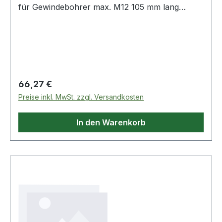
für Gewindebohrer max. M12 105 mm lang
Produktstärken: Knarre mit Rechts- und
Linksgang Blockierstellung verchromt, poliert
Weitere Produkte im Bereich Bohrer,
Gewindebohrer, Schneideisen
Regulärer Preis:
66,27 €
Preise inkl. MwSt. zzgl. Versandkosten
In den Warenkorb