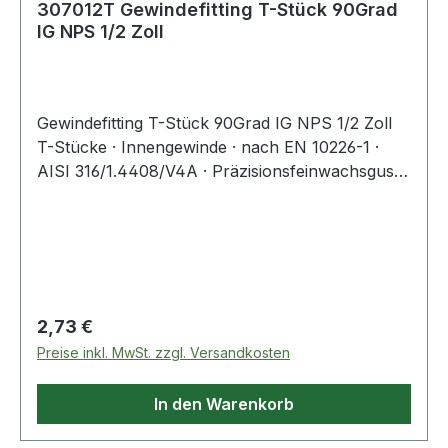
307012T Gewindefitting T-Stück 90Grad
IG NPS 1/2 Zoll
Gewindefitting T-Stück 90Grad IG NPS 1/2 Zoll
T-Stücke · Innengewinde · nach EN 10226-1 ·
AISI 316/1.4408/V4A · Präzisionsfeinwachsguss ·
Druckempfehlung max. 20 bar/bei +20 °C
Weitere technische Eigenschaften: · A: 25mm
Regulärer Preis:
2,73 €
Preise inkl. MwSt. zzgl. Versandkosten
In den Warenkorb