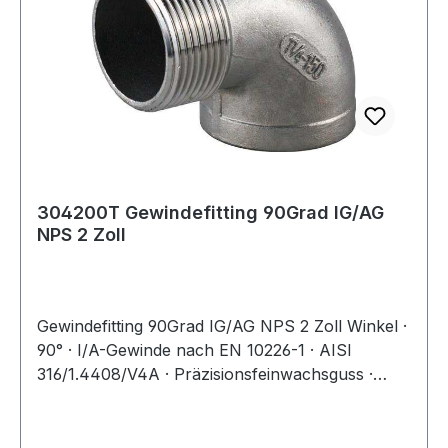
304200T Gewindefitting 90Grad IG/AG
NPS 2 Zoll
Gewindefitting 90Grad IG/AG NPS 2 Zoll Winkel ·
90° · I/A-Gewinde nach EN 10226-1 · AISI
316/1.4408/V4A · Präzisionsfeinwachsguss ·
Druckempfehlung max. 20 bar/bei + 20 °C
Weitere technische Eigenschaften: · A: 51,5mm ·
B: 73mm