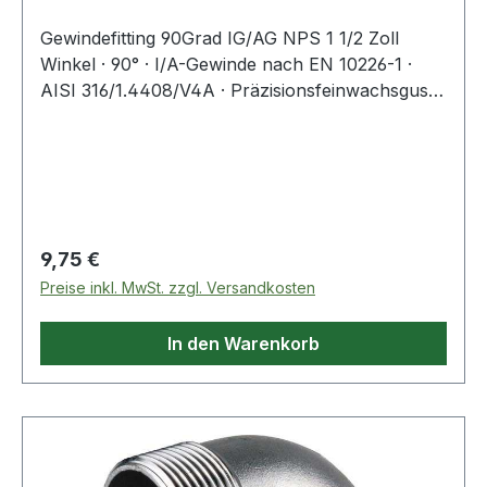
Gewindefitting 90Grad IG/AG NPS 1 1/2 Zoll
Winkel · 90° · I/A-Gewinde nach EN 10226-1 ·
AISI 316/1.4408/V4A · Präzisionsfeinwachsguss ·
Druckempfehlung max. 20 bar/bei + 20 °C
Weitere technische Eigenschaften: · A: 41mm · B:
59mm
Regulärer Preis:
9,75 €
Preise inkl. MwSt. zzgl. Versandkosten
In den Warenkorb