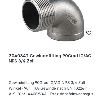
304034T Gewindefitting 90Grad IG/AG
NPS 3/4 Zoll
Gewindefitting 90Grad IG/AG NPS 3/4 Zoll
Winkel · 90° · I/A-Gewinde nach EN 10226-1 ·
AISI 316/1.4408/V4A · Präzisionsfeinwachsguss ·
Druckempfehlung max. 20 bar/bei + 20 °C
Weitere technische Eigenschaften: · A: 27,5mm ·