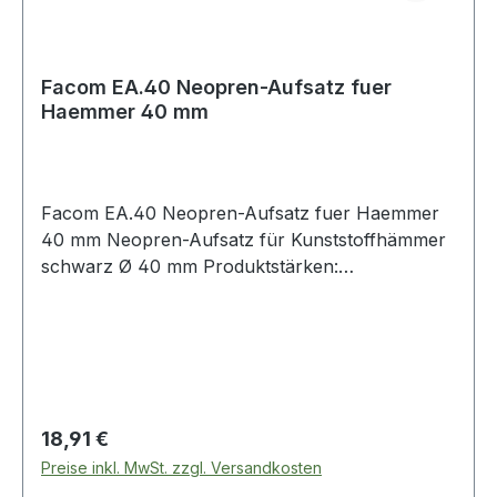
Facom EA.40 Neopren-Aufsatz fuer
Haemmer 40 mm
Facom EA.40 Neopren-Aufsatz fuer Haemmer
40 mm Neopren-Aufsatz für Kunststoffhämmer
schwarz Ø 40 mm Produktstärken:
Neoprenaufsatz, Härte Shore A75 Ersetzt
Gummihämmer Weitere Produkte im Bereich
Kunststoffhämmer
Regulärer Preis:
18,91 €
Preise inkl. MwSt. zzgl. Versandkosten