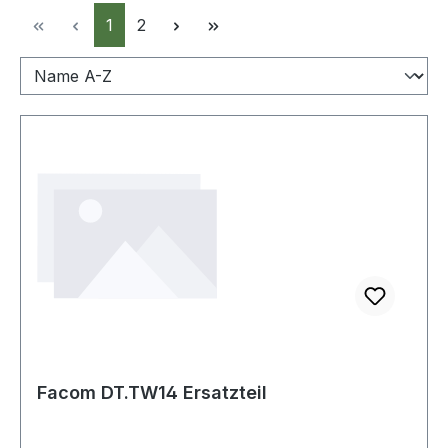
Seite
Seite
1
2
Facom DT.TW14 Ersatzteil