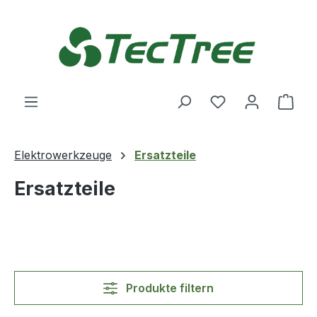
Zum Hauptinhalt springen
Du hast 0 Produ
Ware
Elektrowerkzeuge
Ersatzteile
Ersatzteile
Produkte filtern