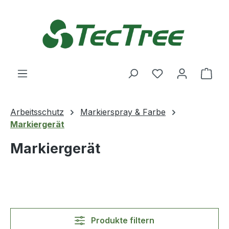
Zum Hauptinhalt springen
Du hast 0 Produ
Ware
Arbeitsschutz
Markierspray & Farbe
Markiergerät
Markiergerät
Produkte filtern