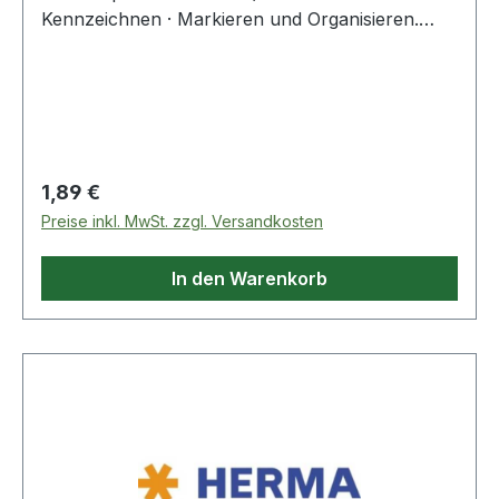
Kennzeichnen · Markieren und Organisieren.
Farben sorgen für mehr Übersicht. Haftend auf
allen Oberflächen.
Regulärer Preis:
1,89 €
Preise inkl. MwSt. zzgl. Versandkosten
In den Warenkorb