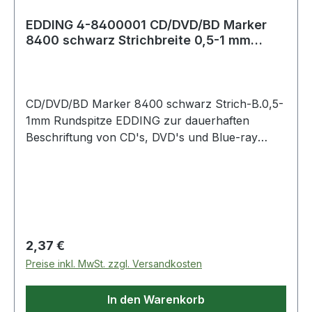
EDDING 4-8400001 CD/DVD/BD Marker
8400 schwarz Strichbreite 0,5-1 mm
Rundspitze
CD/DVD/BD Marker 8400 schwarz Strich-B.0,5-
1mm Rundspitze EDDING zur dauerhaften
Beschriftung von CD's, DVD's und Blue-ray
Discs · permanente Pigmenttinte auf
Wasserbasis, zum Schutz der
Datenträgerschicht · lichtbeständig · wischfest ·
mit weicher Rundspitze
Regulärer Preis:
2,37 €
Preise inkl. MwSt. zzgl. Versandkosten
In den Warenkorb