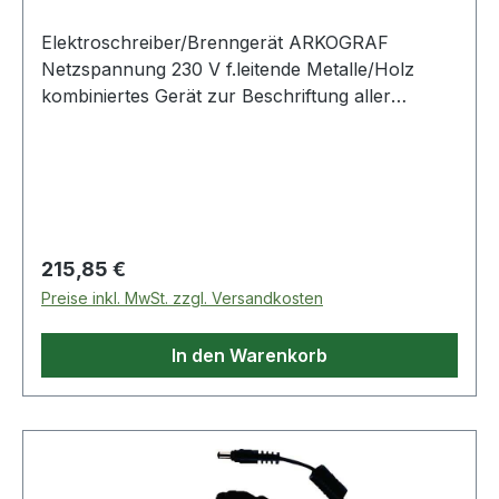
Elektroschreiber/Brenngerät ARKOGRAF
Netzspannung 230 V f.leitende Metalle/Holz
kombiniertes Gerät zur Beschriftung aller
elektrisch leitenden Metalle und Brenngerät für
die Holzsignierung Weitere technische
Eigenschaften: · Ausgangsspannung: 2 - 8V ·
Netzspannung: 230V · prüfpflichtig: ja
Lieferumfang: Transformator im Holzkasten ·
Kastengröße 240 x 240 x 110 mm · mit Kabel
Regulärer Preis:
215,85 €
und Stecker, Schreibgriffel · Masseplatte und 3
Preise inkl. MwSt. zzgl. Versandkosten
Schreibelektroden 1,2 x 25 mm · stufenloser
Regler für Holz- und Metallbeschriftung ·
In den Warenkorb
Brenngriffel mit 3 Glühschleifen z