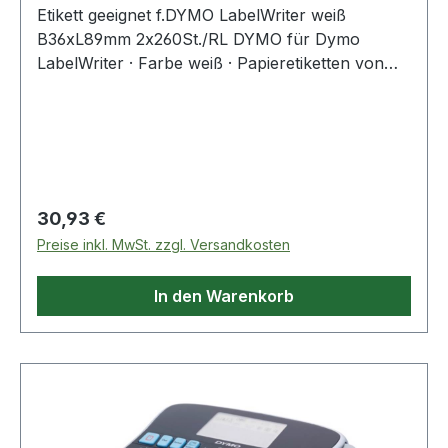
Etikett geeignet f.DYMO LabelWriter weiß
B36xL89mm 2x260St./RL DYMO für Dymo
LabelWriter · Farbe weiß · Papieretiketten von
der Rolle für einfache Bedienung · mehrere
unterschiedliche Etikettenformate für
unterschiedlichste Anwendungen · Thermo-
Druck-Verfahren ohne Tinte, Farbbänder, Toner
oder Kartuschen Weitere technische
Eigenschaften: · geeignet für: DYMO LabelWriter
Regulärer Preis:
30,93 €
Preise inkl. MwSt. zzgl. Versandkosten
In den Warenkorb