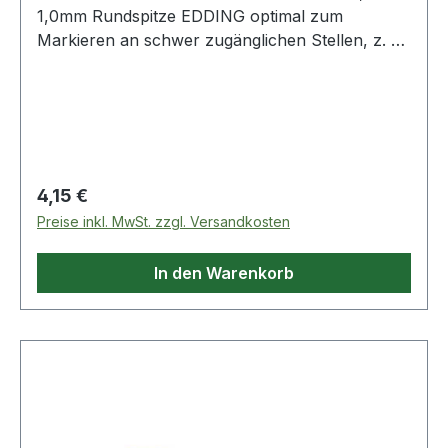
1,0mm Rundspitze EDDING optimal zum
Markieren an schwer zugänglichen Stellen, z. B.
zum Kennzeichnen von Bohrlöchern oder zum
Markieren an Abstandskanten · mit extra
langem, feinem Mundstück (Länge ca. 20 mm) ·
permanente, geruchsarme und
schnelltrocknende Tinte · wasserfest
Regulärer Preis:
4,15 €
Preise inkl. MwSt. zzgl. Versandkosten
In den Warenkorb