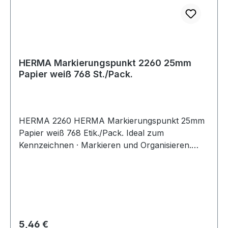
HERMA Markierungspunkt 2260 25mm
Papier weiß 768 St./Pack.
HERMA 2260 HERMA Markierungspunkt 25mm
Papier weiß 768 Etik./Pack. Ideal zum
Kennzeichnen · Markieren und Organisieren.
Farben sorgen für mehr Übersicht. Sicher
haftend auf allen Oberflächen.
Regulärer Preis:
5,46 €