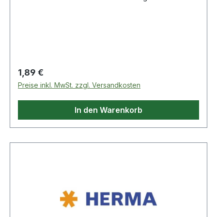
Farben sorgen für mehr Übersicht. Sicher
haftend auf allen Oberflächen.
Regulärer Preis:
1,89 €
Preise inkl. MwSt. zzgl. Versandkosten
In den Warenkorb