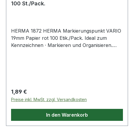
100 St./Pack.
HERMA 1872 HERMA Markierungspunkt VARIO
19mm Papier rot 100 Etik./Pack. Ideal zum
Kennzeichnen · Markieren und Organisieren.
Farben sorgen für mehr Übersicht. Sicher
haftend auf allen Oberflächen.
Regulärer Preis:
1,89 €
Preise inkl. MwSt. zzgl. Versandkosten
In den Warenkorb