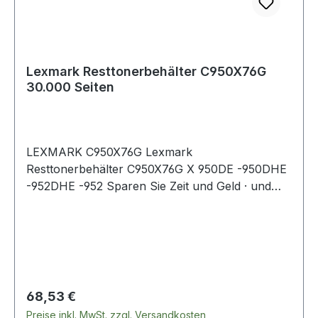
Lexmark Resttonerbehälter C950X76G
30.000 Seiten
LEXMARK C950X76G Lexmark
Resttonerbehälter C950X76G X 950DE -950DHE
-952DHE -952 Sparen Sie Zeit und Geld · und
schonen Sie die Umwelt mit Original-
Verbrauchsmaterialien von Lexmark. ?Saubere?
Qualität. Bei uns erhalten Sie ausgezeichnete
Druckqualität in Verbindung mit ?sauberer?
Technologie - garantiert ohne Händewaschen.
Regulärer Preis:
68,53 €
Preise inkl. MwSt. zzgl. Versandkosten