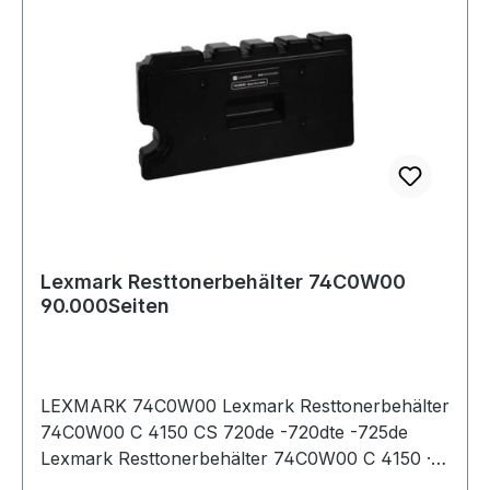
Lexmark Resttonerbehälter 74C0W00
90.000Seiten
LEXMARK 74C0W00 Lexmark Resttonerbehälter
74C0W00 C 4150 CS 720de -720dte -725de
Lexmark Resttonerbehälter 74C0W00 C 4150 ·
CS 720de · -720dte · -725de · -725dte · CX 725