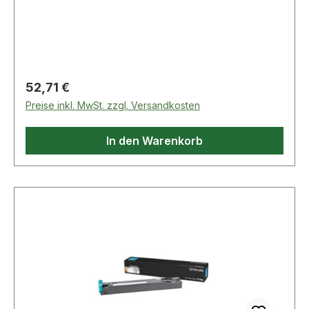
Serie ca. 90.000 Seiten
Regulärer Preis:
52,71 €
Preise inkl. MwSt. zzgl. Versandkosten
In den Warenkorb