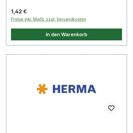
ein Radieren auf fast allen glatten Oberflächen ·
wie z.B. CD/DVD/Blu-ray oder Folien.
Regulärer Preis:
1,42 €
Preise inkl. MwSt. zzgl. Versandkosten
In den Warenkorb