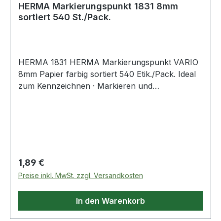
HERMA Markierungspunkt 1831 8mm
sortiert 540 St./Pack.
HERMA 1831 HERMA Markierungspunkt VARIO
8mm Papier farbig sortiert 540 Etik./Pack. Ideal
zum Kennzeichnen · Markieren und
Organisieren. Farben sorgen für mehr Übersicht.
Sicher haftend auf allen Oberflächen.
Regulärer Preis:
1,89 €
Preise inkl. MwSt. zzgl. Versandkosten
In den Warenkorb