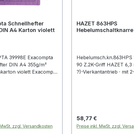
ta Schnellhefter
HAZET 863HPS
IN A4 Karton violett
Hebelumschaltknarr
1/4 '' 90 Zähne 2-
Komponentengriff
TA 39998E Exacompta
Hebelumsch.kn.863HPS 1
IN A4 355g/m²
90 Z.2K-Griff HAZET 6,3
karton violett Exacompta
?)-Vierkantantrieb · mit 2
fter DIN A4 355g/m²
Komponentengriff · CV-St
karton lindgrün
verchromt · mit Rastfunk
ungewolltes Umschalten 
geeignet für das Arbeiten
engsten Bauräumen · sta
Drehmoment nach DIN 3
 Preis:
Regulärer Preis:
58,77 €
100 Nm · Rückschwenkw
. MwSt. zzgl. Versandkosten
Preise inkl. MwSt. zzgl. Ver
4°90 ZähneDIN 3122 / I