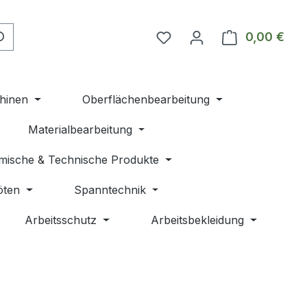
Du hast 0 Produkte auf 
0,00 €
Ware
hinen
Oberflächenbearbeitung
Materialbearbeitung
mische & Technische Produkte
öten
Spanntechnik
Arbeitsschutz
Arbeitsbekleidung