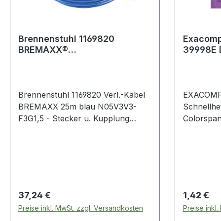
Brennenstuhl 1169820
Exacomp
BREMAXX®
39998E D
Verlängerungskabel (25m
Kabel in blau
Brennenstuhl 1169820 Verl.-Kabel
EXACOMP
BREMAXX 25m blau N05V3V3-
Schnellhefter D
F3G1,5 - Stecker u. Kupplung
Colorspan
Robustes Strom-
Schnellhe
Verlängerungskabel mit 25 m
Colorspan
BREMAXX®-Kabel (AT-N05V3V3-
F 3G1,5) - einsetzbar bis -35 °C,
Öl- und UV-beständig und
mechanisch hoch belastbar
Regulärer Preis:
Regulärer
37,24 €
1,42 €
Schutzkontakt-
Preise inkl. MwSt. zzgl. Versandkosten
Preise inkl
Verlängerungskabel - UV- und