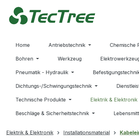
m Hauptinhalt springen
Zur Suche springen
Zur Hauptnavigation springen
Home
Antriebstechnik
Chemische 
Bohren
Werkzeug
Elektrowerkzeu
Pneumatik - Hydraulik
Befestigungstechni
Dichtungs-/Schwingungstechnik
Dienstlei
Technische Produkte
Elektrik & Elektronik
Beschläge & Sicherheitstechnik
Lebensmitt
Elektrik & Elektronik
Installationsmaterial
Kabelei