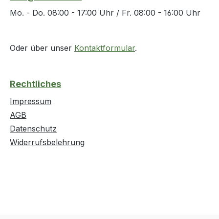
IEC/EN 61010-1 (DIN VDE 0411)
Mo. - Do. 08:00 - 17:00 Uhr / Fr. 08:00 - 16:00 Uhr
Abmessungen: 175 x 120 x 30 mm
Gewicht: 250 g
Spannungsversorgung: 1 x
Oder über unser
Kontaktformular
.
integrierter Li-Ion-Akku, 3,7 V,
2000 mAh Weitere technische
Eigenschaften: · Gewicht: 250g ·
Rechtliches
Schutzart: IP67 · Kabel-Ø: 4,8mm ·
prüfpflichtig: ja · Modell: TV 280 ·
Impressum
Speichermedium: Micro SD-Karte
AGB
Datenschutz
Widerrufsbelehrung