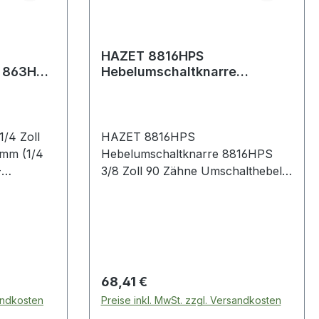
HAZET 8816HPS
e 863HPS
Hebelumschaltknarre
8816HPS 3/8 Zoll 90 Zähne
Umschalthebel
/4 Zoll
HAZET 8816HPS
 mm (1/4
Hebelumschaltknarre 8816HPS
-
3/8 Zoll 90 Zähne Umschalthebel
ahl ·
10 mm (3/8?)-Vierkantantrieb · mit
tion gegen
2-Komponentengriff · verchromt ·
· auch
mit Kugelsicherung · mit
 in
Rastfunktion gegen ungewolltes
tisches
Umschalten · auch geeignet für
122:
das Arbeiten in engsten
Regulärer Preis:
68,41 €
inkel
Bauräumen · statisches
sandkosten
Preise inkl. MwSt. zzgl. Versandkosten
SO
Drehmoment nach DIN 3122: bis