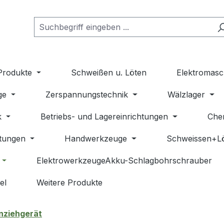
Produkte
Schweißen u. Löten
Elektromasc
ge
Zerspannungstechnik
Wälzlager
k
Betriebs- und Lagereinrichtungen
Che
stungen
Handwerkzeuge
Schweissen+L
ElektrowerkzeugeAkku-Schlagbohrschrauber
el
Weitere Produkte
nziehgerät