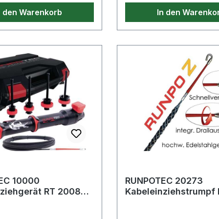
3315Weitere technische
n den Warenkorb
In den Warenko
Eigenschaften:· Material:
EC 10000
RUNPOTEC 20273
ziehgerät RT 2008
Kabeleinziehstrumpf Kabel-Ø
5 m
6-9 mm