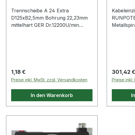
Trennscheibe A 24 Extra
Kabeleinz
D125xB2,5mm Bohrung 22,23mm
RUNPOTEC
mittelhart GER Dr.12200U/min
Metallspi
Universalscheibe für
Einsatzgeb
Metallbearbeitung · mittelharte
mm · kann
Bindung · hohe Standzeit ·
Metallspir
angriffsfreudig · Bohrung 22,23
die integ
mm ØWeitere technische
die Teles
Eigenschaften:· Anwendungsgebiet:
einen unv
Regulärer Preis:
Regulärer
1,18 €
301,42 
Metall Universal·
der Spiral
Preise inkl. MwSt. zzgl. Versandkosten
Preise inkl
Höchstgeschwindigkeit: 80m/s·
MET4 Metal
Nutzungsart: Winkelschleifer
dritten K
In den Warenkorb
I
Ratschen-
werden · 
bei engen
Distanzen 
Vorschub 
Spezialku