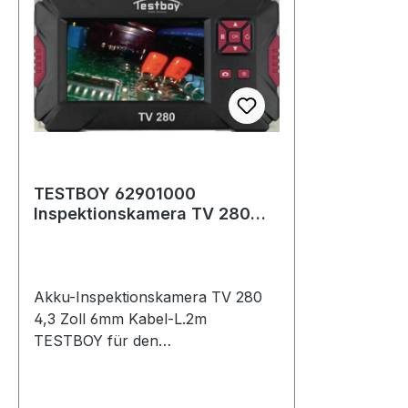
sgerät mi
Steckkupp
Systemkof
Eigenschaf
Zugbelast
TESTBOY 62901000
Inspektionskamera TV 280
4,3 ? 6 mm Kabellänge 2 m
Akku-Inspektionskamera TV 280
4,3 Zoll 6mm Kabel-L.2m
TESTBOY für den
Industrie-/Hausgebrauch, für KFZ-
Werkstätten, Bereiche der
Installation, für die Erkundung