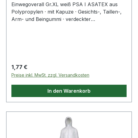
Einwegoverall Gr.XL weiß PSA I ASATEX aus
Polypropylen · mit Kapuze · Gesichts-, Taillen-,
Arm- und Beingummi · verdeckter
Reißverschluss · atmungsaktiv · Flächengewicht
40 g/m² Weitere technische Eigenschaften: ·
Stoffgewicht ca.: 40g/m²
Regulärer Preis:
1,77 €
Preise inkl. MwSt. zzgl. Versandkosten
In den Warenkorb