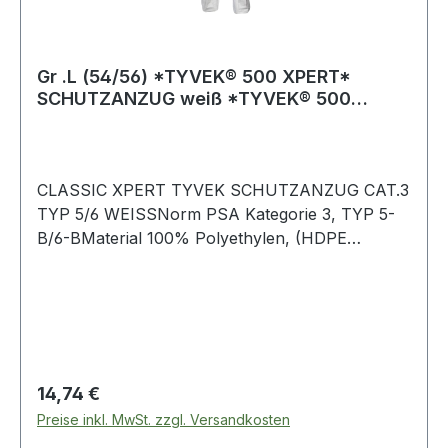
Gr .L (54/56) *TYVEK® 500 XPERT*
SCHUTZANZUG weiß *TYVEK® 500
XPERT* PROTECTIVE
CLASSIC XPERT TYVEK SCHUTZANZUG CAT.3
TYP 5/6 WEISSNorm PSA Kategorie 3, TYP 5-
B/6-BMaterial 100% Polyethylen, (HDPE
Tyvek®) antistatisch ausgerüstetFarbe
weißGrößen M-XXXL Xtra Schutz gegen flüssige
Chemikalien Xtra Schutz gegen feste fliegende
Partikel Xtra Schutz dank innovativem Design
und Komfort partikeldicht gem. EN 13982-1
begrenzt spritzdicht gem. EN 13034
Regulärer Preis:
14,74 €
Kontaminationsschutz gegen radioaktive Partikel
Preise inkl. MwSt. zzgl. Versandkosten
gem. EN 1073-2 blut- und virendicht gem. EN