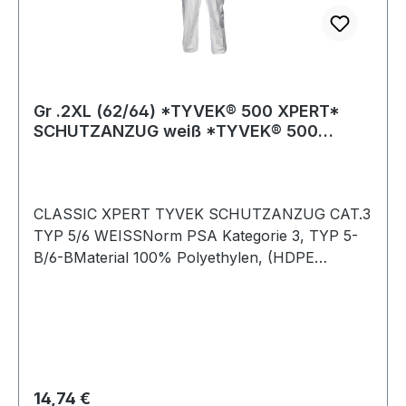
Bereich Schutzanzug
Gr .2XL (62/64) *TYVEK® 500 XPERT*
SCHUTZANZUG weiß *TYVEK® 500
XPERT* PROTECTIV
CLASSIC XPERT TYVEK SCHUTZANZUG CAT.3
TYP 5/6 WEISSNorm PSA Kategorie 3, TYP 5-
B/6-BMaterial 100% Polyethylen, (HDPE
Tyvek®) antistatisch ausgerüstetFarbe
weißGrößen M-XXXL Xtra Schutz gegen flüssige
Chemikalien Xtra Schutz gegen feste fliegende
Partikel Xtra Schutz dank innovativem Design
und Komfort partikeldicht gem. EN 13982-1
begrenzt spritzdicht gem. EN 13034
Regulärer Preis:
14,74 €