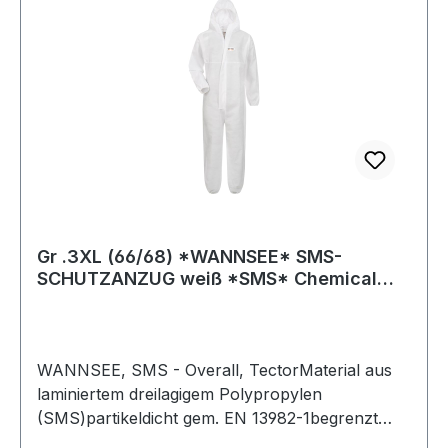
Risiken)LebensmittelindustrieDekontaminations-
und
ReinigungsarbeitenFarbenherstellungVeterinärm
edizinChemische Industrie (geringe
Risiken)Norm: PSA Kategorie 3, Typ 5/6Material:
SMS (dreilagiges Polypropylen)Farbe: WeißGr.
XXL Weitere Produkte im Bereich Overall
Gr .3XL (66/68) *WANNSEE* SMS-
SCHUTZANZUG weiß *SMS* Chemical
protection overal
WANNSEE, SMS - Overall, TectorMaterial aus
laminiertem dreilagigem Polypropylen
(SMS)partikeldicht gem. EN 13982-1begrenzt
spritzdicht gem. EN 13034antistatisch, gem. EN