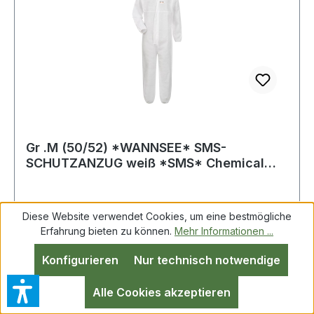
ReinigungsarbeitenFarbenherstellungVeterinärm
edizinChemische Industrie (geringe
Risiken)Norm: PSA Kategorie 3, Typ 5/6Material:
SMS (dreilagiges Polypropylen)Farbe: WeißGr. L
Weitere Produkte im Bereich Overall
Gr .M (50/52) *WANNSEE* SMS-
SCHUTZANZUG weiß *SMS* Chemical
protection overall
Diese Website verwendet Cookies, um eine bestmögliche
WANNSEE, SMS - Overall, TectorMaterial aus
Erfahrung bieten zu können.
Mehr Informationen ...
laminiertem dreilagigem Polypropylen
Konfigurieren
Nur technisch notwendige
(SMS)partikeldicht gem. EN 13982-1begrenzt
spritzdicht gem. EN 13034antistatisch, gem. EN
Alle Cookies akzeptieren
1149-1luftdurchlässig und atmungsaktivgute
Barriereeigenschaftendreiteilige Kapuze mit