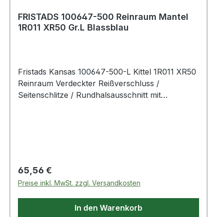
FRISTADS 100647-500 Reinraum Mantel
1R011 XR50 Gr.L Blassblau
Fristads Kansas 100647-500-L Kittel 1R011 XR50
Reinraum Verdeckter Reißverschluss /
Seitenschlitze / Rundhalsausschnitt mit
Druckknopf / Bündchen an Armabschlüsse /
Raglan-Ärmel / Geeignet für Reinräume der ISO
Klasse 3. Farbe: Blassblau Material: 97%
Polyester, 3% Karbon
Regulärer Preis:
65,56 €
Preise inkl. MwSt. zzgl. Versandkosten
In den Warenkorb