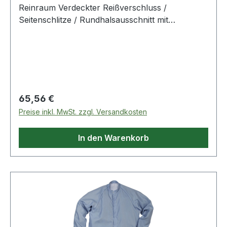
Reinraum Verdeckter Reißverschluss /
Seitenschlitze / Rundhalsausschnitt mit
Druckknopf / Bündchen an Armabschlüsse /
Raglan-Ärmel / Geeignet für Reinräume der ISO
Klasse 3. Farbe: Blassblau Material: 97%
Polyester, 3% Karbon
Regulärer Preis:
65,56 €
Preise inkl. MwSt. zzgl. Versandkosten
In den Warenkorb