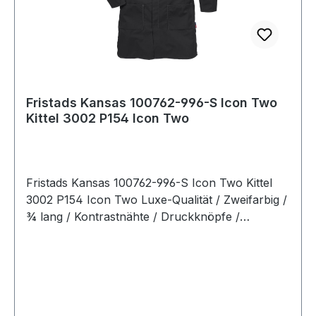
Fristads Kansas 100762-996-S Icon Two
Kittel 3002 P154 Icon Two
Fristads Kansas 100762-996-S Icon Two Kittel
3002 P154 Icon Two Luxe-Qualität / Zweifarbig /
¾ lang / Kontrastnähte / Druckknöpfe /
Verstellbarer Rückengurt / Innentasche / 2
Brusttaschen eine mit Patte / Handytasche mit
Klettverschluss / Industriewäsche geeignet
gemäß ISO 15797 / OEKO-TEX® zertifiziert.
Farbe: Schwarz/Grau Material: 65% Polyester,