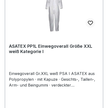
ASATEX PP1L Einwegoverall Größe XXL
weiß Kategorie I
Einwegoverall Gr.XXL weiß PSA I ASATEX aus
Polypropylen · mit Kapuze · Gesichts-, Taillen-,
Arm- und Beingummi · verdeckter
Reißverschluss · atmungsaktiv · Flächengewicht
40 g/m² Weitere technische Eigenschaften: ·
Stoffgewicht ca.: 40g/m²