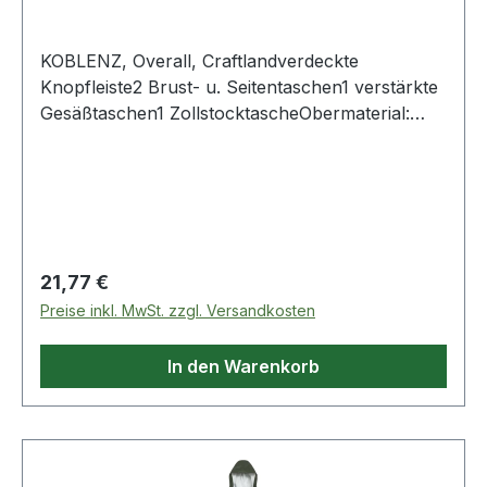
KOBLENZ, Overall, Craftlandverdeckte
Knopfleiste2 Brust- u. Seitentaschen1 verstärkte
Gesäßtaschen1 ZollstocktascheObermaterial:
100% Diagonal-Baumwoll-Köper, ca. 290 g/m²
Farbe: KornblauGröße: 62 Weitere Produkte im
Bereich Overall
Regulärer Preis:
21,77 €
Preise inkl. MwSt. zzgl. Versandkosten
In den Warenkorb