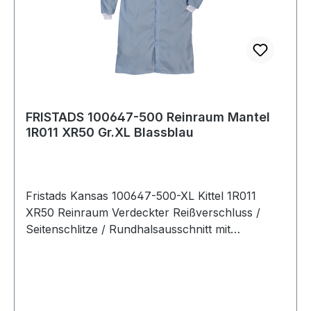
FRISTADS 100647-500 Reinraum Mantel
1R011 XR50 Gr.XL Blassblau
Fristads Kansas 100647-500-XL Kittel 1R011
XR50 Reinraum Verdeckter Reißverschluss /
Seitenschlitze / Rundhalsausschnitt mit
Druckknopf / Bündchen an Armabschlüsse /
Raglan-Ärmel / Geeignet für Reinräume der ISO
Klasse 3. Farbe: Blassblau Material: 97%
Polyester, 3% Karbon