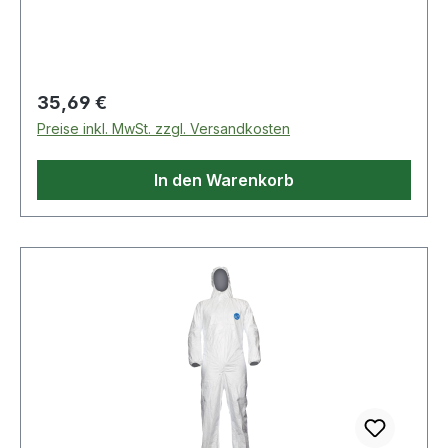
GummizugHosenbeinabschluss mit Druckknopf
weitenverstellbarMaterial: PU auf Polyester-
Trägermaterial, 150 g/m²Farbe: OlivGr. L Weitere
Produkte im Bereich Overall
Regulärer Preis:
35,69 €
Preise inkl. MwSt. zzgl. Versandkosten
In den Warenkorb