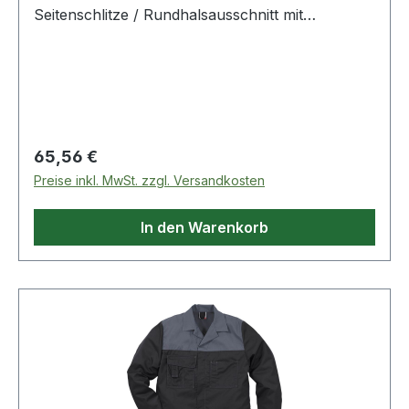
Seitenschlitze / Rundhalsausschnitt mit
Druckknopf / Bündchen an Armabschlüsse /
Raglan-Ärmel / Geeignet für Reinräume der ISO
Klasse 3. Farbe: Weiß Material: 97% Polyester,
3% Karbon
Regulärer Preis:
65,56 €
Preise inkl. MwSt. zzgl. Versandkosten
In den Warenkorb