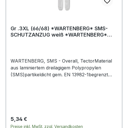
XXXL
Gr .3XL (66/68) *WARTENBERG* SMS-
SCHUTZANZUG weiß *WARTENBERG*
SMS-OVERALL
WARTENBERG, SMS - Overall, TectorMaterial
aus laminiertem dreilagigem Polypropylen
(SMS)partikeldicht gem. EN 13982-1begrenzt
spritzdicht gem. EN 13034luftdurchlässig und
atmungsaktivgute
Barriereeigenschaftendreiteilige Kapuze mit
Gummizugdreiteiliger BeinzwickelArm-, Bein-
und Taillengummi2-Wege Reißverschluss mit
AbdeckungDer Schutzanzug SMS von
Regulärer Preis:
5,34 €
TECTOR® bietet guten Schutz zu guten
Preise inkl. MwSt. zzgl. Versandkosten