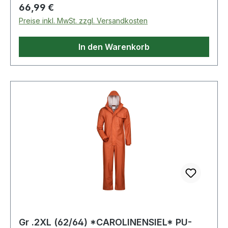
35% Baumwolle
Regulärer Preis:
66,99 €
Preise inkl. MwSt. zzgl. Versandkosten
In den Warenkorb
Gr .2XL (62/64) *CAROLINENSIEL* PU-