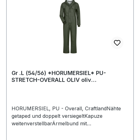
Gr .L (54/56) *HORUMERSIEL* PU-
STRETCH-OVERALL OLIV oliv
*HORUMERSIEL* PU boiler
HORUMERSIEL, PU - Overall, CraftlandNähte
getaped und doppelt versiegeltKapuze
weitenverstellbarÄrmelbund mit
Windfangverdeckter Reißverschluss1
BrusttascheRückteil mit