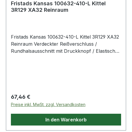
Fristads Kansas 100632-410-L Kittel
3R129 XA32 Reinraum
Fristads Kansas 100632-410-L Kittel 3R129 XA32
Reinraum Verdeckter Reißverschluss /
Rundhalsausschnitt mit Druckknopf / Elastische
Ärmelbündchen / Raglan-Ärmel / Geeignet für
Reinräume der ISO Klasse 7. Farbe:
Lavendelfarben Material: 99% Polyester, 1%
Karbon
Regulärer Preis:
67,46 €
Preise inkl. MwSt. zzgl. Versandkosten
In den Warenkorb