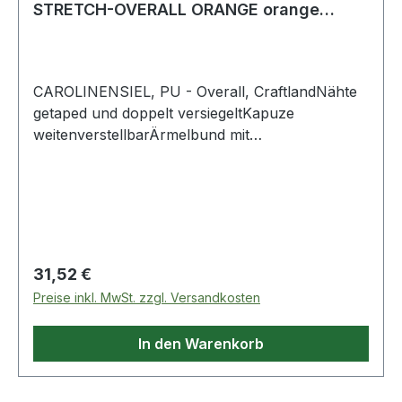
STRETCH-OVERALL ORANGE orange
*CAROLINENSIEL*
CAROLINENSIEL, PU - Overall, CraftlandNähte
getaped und doppelt versiegeltKapuze
weitenverstellbarÄrmelbund mit
Windfangverdeckter Reißverschluss1
BrusttascheRückteil mit
GummizugHosenbeinabschluss mit Druckknopf
weitenverstellbarMaterial: PU auf Polyester-
Trägermaterial, 150 g/m²Farbe: OrangeGr. XXL
Weitere Produkte im Bereich Overall
Regulärer Preis:
31,52 €
Preise inkl. MwSt. zzgl. Versandkosten
In den Warenkorb