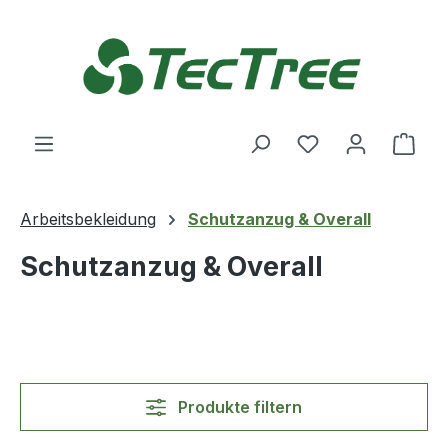
Zum Hauptinhalt springen
Du hast 0 Produ
Ware
Arbeitsbekleidung
Schutzanzug & Overall
Schutzanzug & Overall
Produkte filtern