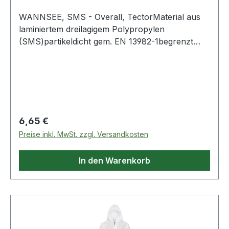
Flüssigkeits-Sprühnebel
WANNSEE, SMS - Overall, TectorMaterial aus
laminiertem dreilagigem Polypropylen
(SMS)partikeldicht gem. EN 13982-1begrenzt
spritzdicht gem. EN 13034antistatisch, gem. EN
1149-1luftdurchlässig und atmungsaktivgute
Barriereeigenschaftendreiteilige Kapuze mit
Gummizugdreiteiliger BeinzwickelArm-, Bein-
und Taillengummi2-Wege Reißverschluss mit
AbdeckungDer Schutzanzug SMS von
Regulärer Preis:
6,65 €
TECTOR® bietet guten Schutz zu guten
Preise inkl. MwSt. zzgl. Versandkosten
KonditionenGuter Tragekomfort mit großer
BewegungsfreiheitEinsatzgebiete
In den Warenkorb
u.a.:MineralfaserarbeitenMüllentsorgungSanieru
ng, AsbestentsorgungArbeiten in schmutziger
UmgebungAsbestentsorgungPharmazeutische
Industrie (geringe
Risiken)LebensmittelindustrieDekontaminations-
und