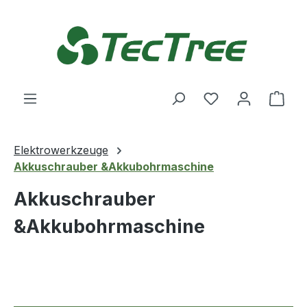
Zum Hauptinhalt springen
Du hast 0 Produ
Ware
Elektrowerkzeuge
Akkuschrauber &Akkubohrmaschine
Akkuschrauber
&Akkubohrmaschine