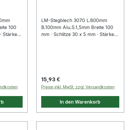
5 mm
Aluminium Stärke 1,5 mm
00mm
LM-Stegblech 3070 L.800mm
ite 100
B.100mm Alu.S.1,5mm Breite 100
· Stärke
mm · Schlitze 30 x 5 mm · Stärke
farbig F1 ·
1,5 mm · Aluminium naturfarbig F1 ·
ng) 16 mm
Randbreite (Längsrichtung) 16 mm
e
· Steghöhe 15 mm Weitere
 ·
technische Eigenschaften: ·
Material: Aluminium
Regulärer Preis:
15,93 €
sandkosten
Preise inkl. MwSt. zzgl. Versandkosten
rb
In den Warenkorb