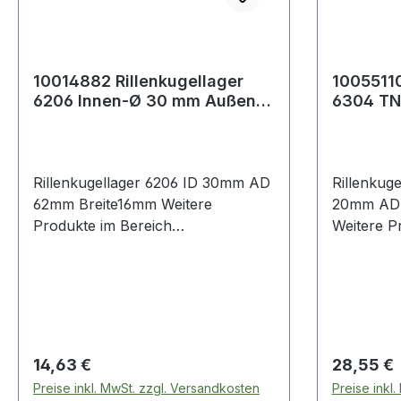
10014882 Rillenkugellager
10055110
6206 Innen-Ø 30 mm Außen-
6304 TN
Ø 62 mm Breite16 mm
Außen-Ø
Rillenkugellager 6206 ID 30mm AD
Rillenkug
62mm Breite16mm Weitere
20mm AD 
Produkte im Bereich
Weitere P
Rillenkugellager
Rillenkuge
Regulärer Preis:
Regulärer
14,63 €
28,55 €
Preise inkl. MwSt. zzgl. Versandkosten
Preise inkl