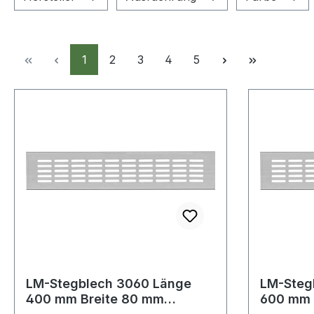
Seite
Seite
Seite
Seite
Seite
1
2
3
4
5
LM-Stegblech 3060 Länge
LM-Steg
400 mm Breite 80 mm
600 mm 