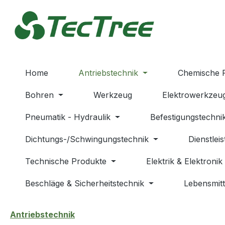
m Hauptinhalt springen
Zur Suche springen
Zur Hauptnavigation springen
Home
Antriebstechnik
Chemische 
Bohren
Werkzeug
Elektrowerkzeu
Pneumatik - Hydraulik
Befestigungstechni
Dichtungs-/Schwingungstechnik
Dienstlei
Technische Produkte
Elektrik & Elektronik
Beschläge & Sicherheitstechnik
Lebensmitt
Antriebstechnik