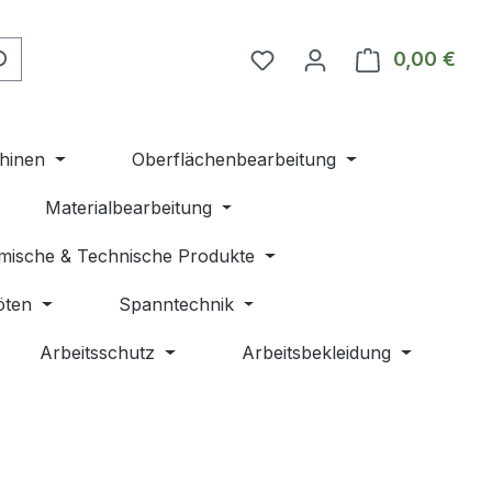
Du hast 0 Produkte auf 
0,00 €
Ware
hinen
Oberflächenbearbeitung
Materialbearbeitung
mische & Technische Produkte
öten
Spanntechnik
Arbeitsschutz
Arbeitsbekleidung