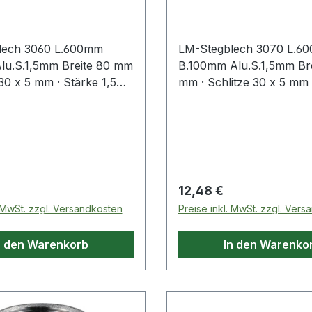
m Stärke 1,5 mm
Aluminium Stärke 1,
lech 3060 L.600mm
LM-Stegblech 3070 L.6
lu.S.1,5mm Breite 80 mm
B.100mm Alu.S.1,5mm Bre
 30 x 5 mm · Stärke 1,5
mm · Schlitze 30 x 5 mm 
inium naturfarbig F1 ·
1,5 mm · Aluminium natur
e (Längsrichtung) 16 mm
Randbreite (Längsrichtu
e 15 mm Weitere
· Steghöhe 15 mm Weiter
 Eigenschaften: ·
technische Eigenschaften:
 Aluminium
Material: Aluminium
 Preis:
Regulärer Preis:
12,48 €
. MwSt. zzgl. Versandkosten
Preise inkl. MwSt. zzgl. Ver
n den Warenkorb
In den Warenko