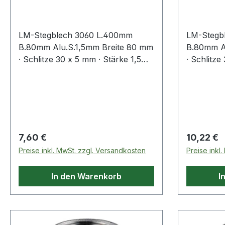
Aluminium Stärke 1,5 mm
Aluminiu
LM-Stegblech 3060 L.400mm
LM-Stegb
B.80mm Alu.S.1,5mm Breite 80 mm
B.80mm A
· Schlitze 30 x 5 mm · Stärke 1,5
· Schlitze
mm · Aluminium naturfarbig F1 ·
mm · Alum
Randbreite (Längsrichtung) 16 mm
Randbreit
· Steghöhe 15 mm Weitere
· Steghöh
technische Eigenschaften: ·
technische
Material: Aluminium
Material:
Regulärer Preis:
Regulärer
7,60 €
10,22 €
Preise inkl. MwSt. zzgl. Versandkosten
Preise inkl
In den Warenkorb
I