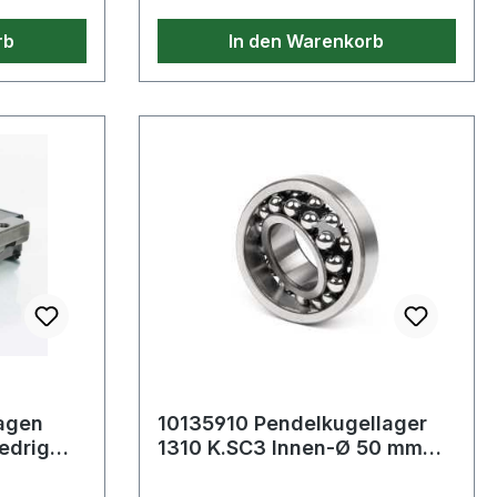
rb
In den Warenkorb
agen
10135910 Pendelkugellager
edrig
1310 K.SC3 Innen-Ø 50 mm
Außen-Ø 110 mm Breite27 mm