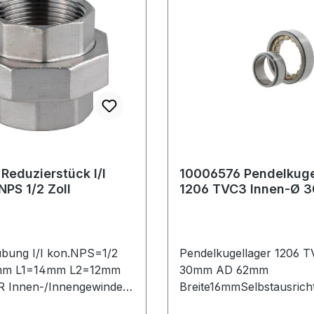
Reduzierstück I/I
10006576 Pendelkuge
konisch NPS 1/2 Zoll
1206 TVC3 Innen-Ø 
Außen-Ø 62 mm Brei
bung I/I kon.NPS=1/2
Pendelkugellager 1206 T
8mm L1=14mm L2=12mm
30mm AD 62mm
 Innen-/Innengewinde ·
Breite16mmSelbstausrich
N 10226-1 · ISO 7-1 ·
Kugellager, auch Pendell