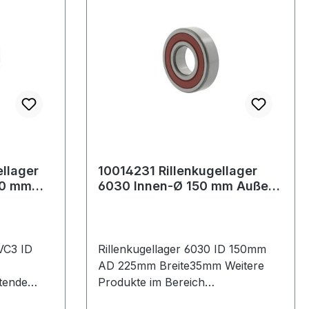
llager
10014231 Rillenkugellager
30 mm
6030 Innen-Ø 150 mm Außen-
te16 mm
Ø 225 mm Breite35 mm
VC3 ID
Rillenkugellager 6030 ID 150mm
AD 225mm Breite35mm Weitere
tende
Produkte im Bereich
ager
Rillenkugellager