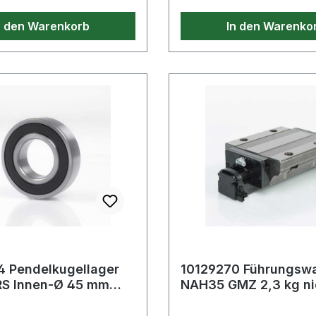
n den Warenkorb
In den Warenko
4 Pendelkugellager
10129270 Führungsw
RS Innen-Ø 45 mm
NAH35 GMZ 2,3 kg ni
 85 mm Breite23 mm
Standard 35er Reihe