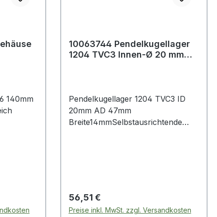
gehäuse
10063744 Pendelkugellager
1204 TVC3 Innen-Ø 20 mm
Außen-Ø 47 mm Breite14 mm
16 140mm
Pendelkugellager 1204 TVC3 ID
eich
20mm AD 47mm
Breite14mmSelbstausrichtende
Kugellager, auch Pendellager
genannt, haben einen Innenring
und eine Kugelbaugruppe, die von
einer halbrunden Laufrille im
Außenring gehalten werden. Diese
Kugellager sind so konstrui
Regulärer Preis:
56,51 €
sandkosten
Preise inkl. MwSt. zzgl. Versandkosten