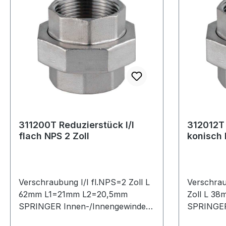
311200T Reduzierstück I/I
312012T 
flach NPS 2 Zoll
Verschraubung I/I fl.NPS=2 Zoll L
Verschrau
62mm L1=21mm L2=20,5mm
Zoll L 3
SPRINGER Innen-/Innengewinde ·
SPRINGER
Gewinde EN 10226-1 · ISO 7-1 ·
Gewinde E