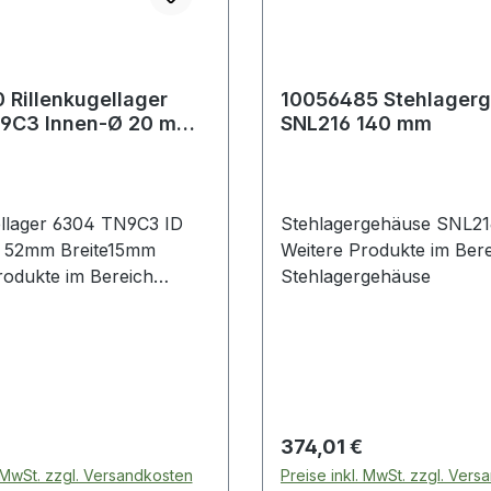
 Rillenkugellager
10056485 Stehlager
9C3 Innen-Ø 20 mm
SNL216 140 mm
 52 mm Breite15 mm
ellager 6304 TN9C3 ID
Stehlagergehäuse SNL2
52mm Breite15mm
Weitere Produkte im Ber
rodukte im Bereich
Stehlagergehäuse
llager
 Preis:
Regulärer Preis:
374,01 €
. MwSt. zzgl. Versandkosten
Preise inkl. MwSt. zzgl. Ver