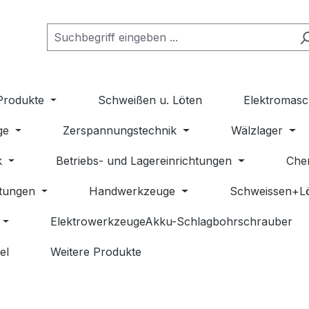
Produkte
Schweißen u. Löten
Elektromasc
ge
Zerspannungstechnik
Wälzlager
k
Betriebs- und Lagereinrichtungen
Che
stungen
Handwerkzeuge
Schweissen+L
ElektrowerkzeugeAkku-Schlagbohrschrauber
el
Weitere Produkte