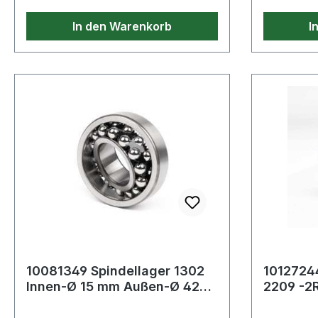
In den Warenkorb
I
10081349 Spindellager 1302
1012724
Innen-Ø 15 mm Außen-Ø 42
2209 -2
mm Breite13 mm
Außen-Ø