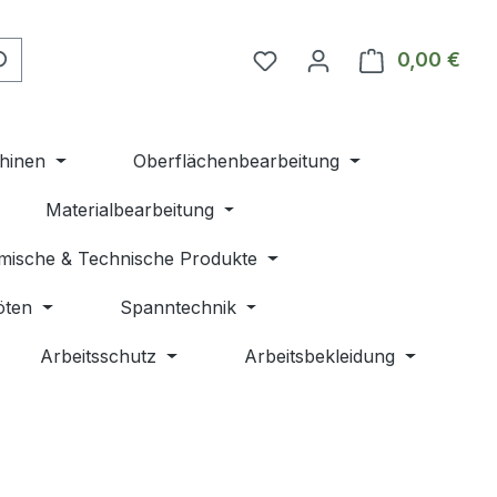
Du hast 0 Produkte auf 
0,00 €
Ware
hinen
Oberflächenbearbeitung
Materialbearbeitung
mische & Technische Produkte
öten
Spanntechnik
Arbeitsschutz
Arbeitsbekleidung