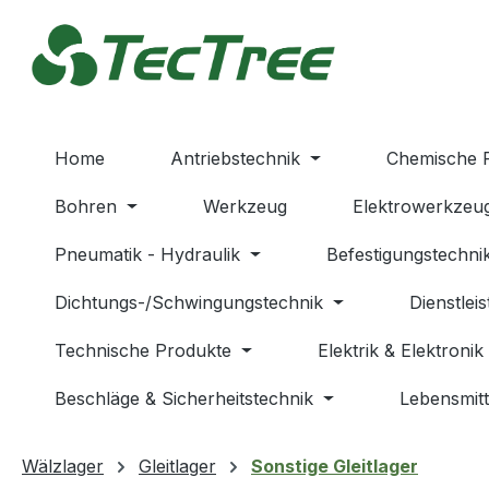
m Hauptinhalt springen
Zur Suche springen
Zur Hauptnavigation springen
Home
Antriebstechnik
Chemische 
Bohren
Werkzeug
Elektrowerkzeu
Pneumatik - Hydraulik
Befestigungstechni
Dichtungs-/Schwingungstechnik
Dienstlei
Technische Produkte
Elektrik & Elektronik
Beschläge & Sicherheitstechnik
Lebensmitt
Wälzlager
Gleitlager
Sonstige Gleitlager