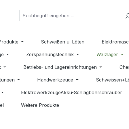
Produkte
Schweißen u. Löten
Elektromasc
ge
Zerspannungstechnik
Wälzlager
k
Betriebs- und Lagereinrichtungen
Che
stungen
Handwerkzeuge
Schweissen+L
ElektrowerkzeugeAkku-Schlagbohrschrauber
el
Weitere Produkte