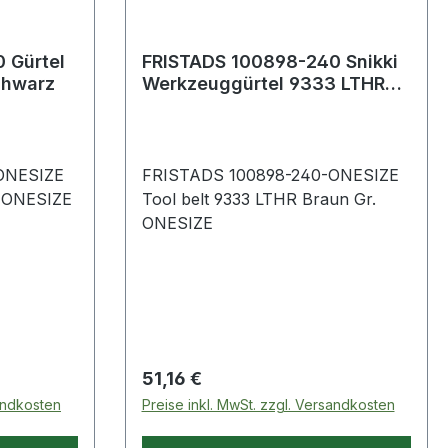
 Gürtel
FRISTADS 100898-240 Snikki
 Schwarz
Werkzeuggürtel 9333 LTHR
Gr.ONESIZE Braun
ONESIZE
FRISTADS 100898-240-ONESIZE
. ONESIZE
Tool belt 9333 LTHR Braun Gr.
ONESIZE
Regulärer Preis:
51,16 €
sandkosten
Preise inkl. MwSt. zzgl. Versandkosten