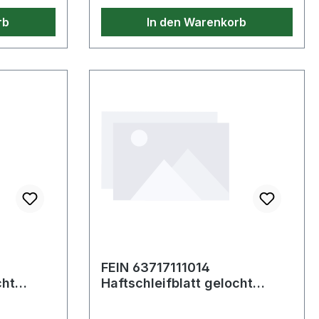
rb
In den Warenkorb
FEIN 63717111014
Haftschleifblatt gelocht
Körnung 100