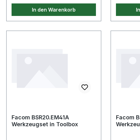
unbeschädigter Verpackung.
In den Warenkorb
I
Facom BSR20.EM41A
Facom B
Werkzeugset in Toolbox
Werkzeug