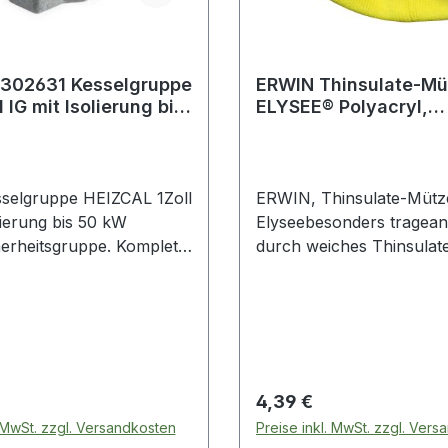
 302631 Kesselgruppe
ERWIN Thinsulate-Mü
 IG mit Isolierung bis
ELYSEE® Polyacryl,
oll IG
Warnschutz-Gelb
esselgruppe HEIZCAL 1Zoll
ERWIN, Thinsulate-Mütz
lierung bis 50 kW
Elyseebesonders tragea
herheitsgruppe. Komplett
durch weiches Thinsulat
lentlüfter · Anschlüsse
FutterMaterial: 100%
 Sicherheitsventil und
PolyacrylFutter: 100%
r. Max.
ThinsulateFarbe: Warnsc
emperatur: 110 Grad C.
GelbGröße: Universal
 bis 50 kW. Mit
 Hersteller: Caleffi S.P.A.
 Preis:
Regulärer Preis:
4,39 €
. MwSt. zzgl. Versandkosten
Preise inkl. MwSt. zzgl. Ver