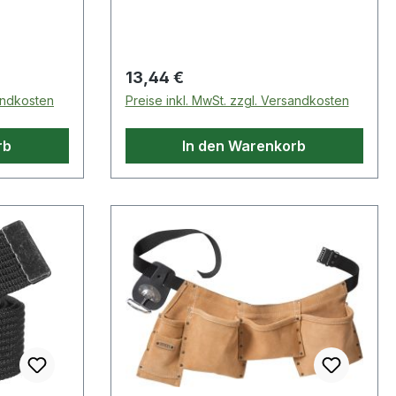
Regulärer Preis:
13,44 €
sandkosten
Preise inkl. MwSt. zzgl. Versandkosten
rb
In den Warenkorb