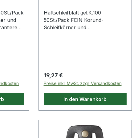
 50St./Pack
Haftschleifblatt gel.K.100
ner und
50St./Pack FEIN Korund-
rantieren
Schleifkörner und
ringes
Vollkunstharzbindung garantieren
eit ·
hohe Abtragsleistung, geringes
 nahezu
Zusetzen und hohe Standzeit ·
n Einsatz
universeller Einsatz auf nahezu
te und
allen Materialien · für den Einsatz
mit gelochter Schleifplatte und
Regulärer Preis:
19,27 €
Staubabsaugung ·
sandkosten
Preise inkl. MwSt. zzgl. Versandkosten
Klettschnellbefesti
rb
In den Warenkorb