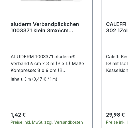
aluderm Verbandpäckchen
CALEFFI
1003371 klein 3mx6cm
302 1Zoll
Kompresse 6x8cm
50 kW 1Z
ALUDERM 1003371 aluderm®
Caleffi K
Verband 6 cm x 3 m (B x L) Maße
IG mit Iso
Kompresse: 8 x 6 cm (B
Kesselsic
Wundauflage ist ideal geeignet für
mit Schnel
Inhalt:
3 m
(0,47 € / 1 m)
alle oberflächlichen Wunden und
1" 3 bar ·
Verletzungen · oberflächliche
Manomete
Brandwunden · Schürfwunden ·
Betriebst
Riss- und Schnittverletzungen. 20
Einsetzbar
Jahre Haltbarkeit der sterilen
Isolierung.
Regulärer Preis:
Regulärer
1,42 €
29,98 €
Verbandstoffe ab
Serie: 302
Preise inkl. MwSt. zzgl. Versandkosten
Preise inkl
Herstellungsdatum bei