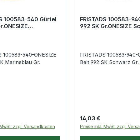
S 100583-540 Gürtel
FRISTADS 100583-940
992 SK Gr.ONESIZE
lau
 100583-540-ONESIZE
FRISTADS 100583-940-
SK Marineblau Gr.
Belt 992 SK Schwarz Gr
 Preis:
Regulärer Preis:
14,03 €
. MwSt. zzgl. Versandkosten
Preise inkl. MwSt. zzgl. Ver