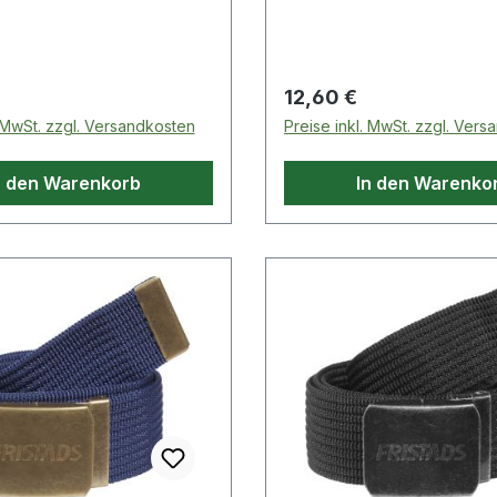
 Preis:
Regulärer Preis:
12,60 €
. MwSt. zzgl. Versandkosten
Preise inkl. MwSt. zzgl. Ver
n den Warenkorb
In den Warenko