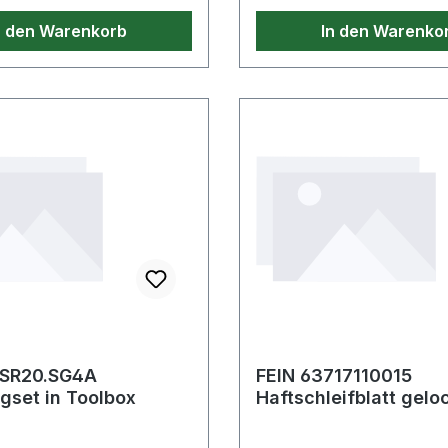
n den Warenkorb
In den Warenko
SR20.SG4A
FEIN 63717110015
set in Toolbox
Haftschleifblatt gelocht
Körnung 80