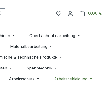
Du hast 0 Produkte auf 
0,00 €
Ware
hinen
Oberflächenbearbeitung
Materialbearbeitung
mische & Technische Produkte
öten
Spanntechnik
Arbeitsschutz
Arbeitsbekleidung