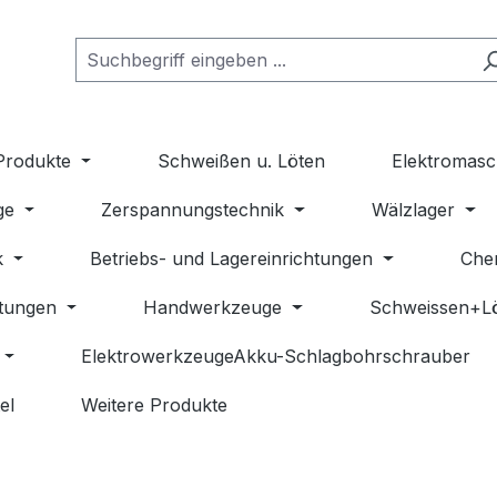
Produkte
Schweißen u. Löten
Elektromasc
ge
Zerspannungstechnik
Wälzlager
k
Betriebs- und Lagereinrichtungen
Che
stungen
Handwerkzeuge
Schweissen+L
ElektrowerkzeugeAkku-Schlagbohrschrauber
el
Weitere Produkte