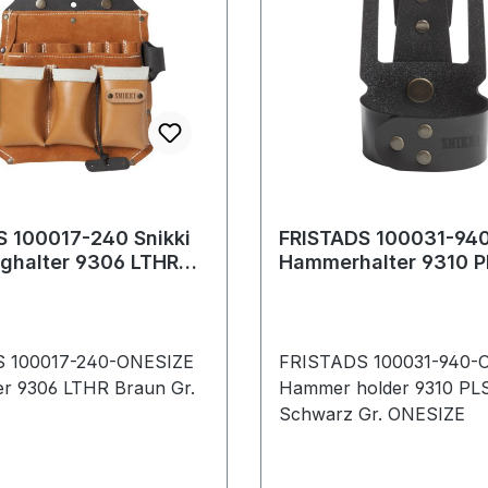
S 100017-240 Snikki
FRISTADS 100031-940
ghalter 9306 LTHR
Hammerhalter 9310 
IZE Braun
Gr.ONESIZE Schwarz
 100017-240-ONESIZE
FRISTADS 100031-940-
er 9306 LTHR Braun Gr.
Hammer holder 9310 PL
Schwarz Gr. ONESIZE