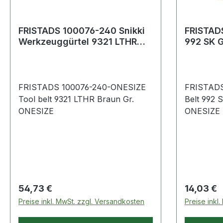
FRISTADS 100076-240 Snikki
FRISTAD
Werkzeuggürtel 9321 LTHR
992 SK Gr.ONESIZE
Gr.ONESIZE Braun
Marineb
FRISTADS 100076-240-ONESIZE
FRISTADS
Tool belt 9321 LTHR Braun Gr.
Belt 992 
ONESIZE
ONESIZE
Regulärer Preis:
Regulärer
54,73 €
14,03 €
Preise inkl. MwSt. zzgl. Versandkosten
Preise inkl