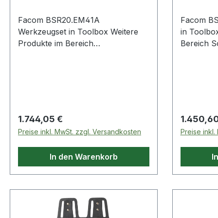
Facom BSR20.EM41A
Facom BS
Werkzeugset in Toolbox Weitere
in Toolbox Weitere Produkte
Produkte im Bereich
Bereich Sortimente für allgemeine
Elektromechanische Sortimente
Servicelei
Regulärer Preis:
Regulärer
1.744,05 €
1.450,60
Preise inkl. MwSt. zzgl. Versandkosten
Preise inkl
In den Warenkorb
I