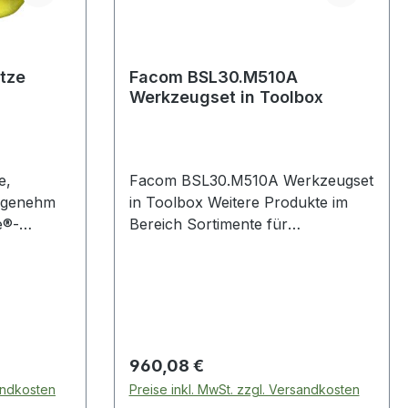
tze
Facom BSL30.M510A
Werkzeugset in Toolbox
e,
Facom BSL30.M510A Werkzeugset
ngenehm
in Toolbox Weitere Produkte im
e®-
Bereich Sortimente für
Privatleute/Den technisch
hutz-
Regulärer Preis:
960,08 €
sandkosten
Preise inkl. MwSt. zzgl. Versandkosten