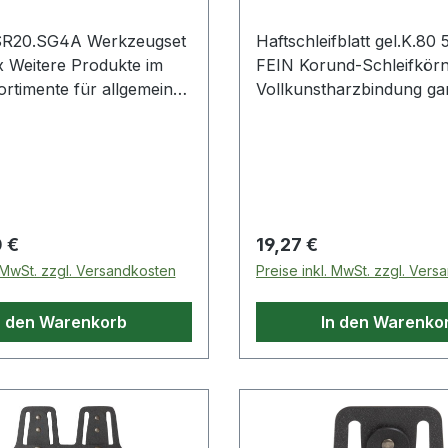
R20.SG4A Werkzeugset
Haftschleifblatt gel.K.80
 im
FEIN Korund-Schleifkör
Vollkunstharzbindung ga
stun
hohe Abtragsleistung, ge
Zusetzen und hohe Standz
universeller Einsatz auf
allen Materialien · für de
mit gelochter Schleifplat
Staubabsaugung ·
 Preis:
Regulärer Preis:
 €
19,27 €
Klettschnellbefesti
. MwSt. zzgl. Versandkosten
Preise inkl. MwSt. zzgl. Ver
n den Warenkorb
In den Warenko