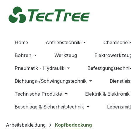
m Hauptinhalt springen
Zur Suche springen
Zur Hauptnavigation springen
Home
Antriebstechnik
Chemische 
Bohren
Werkzeug
Elektrowerkzeu
Pneumatik - Hydraulik
Befestigungstechni
Dichtungs-/Schwingungstechnik
Dienstlei
Technische Produkte
Elektrik & Elektronik
Beschläge & Sicherheitstechnik
Lebensmitt
Arbeitsbekleidung
Kopfbedeckung