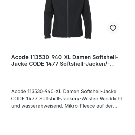
Trockenreinigen
Acode 113530-940-XL Damen Softshell-
Jacke CODE 1477 Softshell-Jacken/-
Westen
Acode 113530-940-XL Damen Softshell-Jacke
CODE 1477 Softshell-Jacken/-Westen Winddicht
und wasserabweisend. Mikro-Fleece auf der
Innenseite. Leicht tailliert. 2 Seitentaschen mit
verdecktem Reißverschluss. Verstellbare
Armabschlüsse. Verlängerte Rückenpartie.
Kordelzug an Unterkante. Wassersäule: 8.000