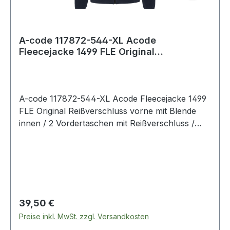
A-code 117872-544-XL Acode
Fleecejacke 1499 FLE Original
Reißverschluss vorne mi
A-code 117872-544-XL Acode Fleecejacke 1499
FLE Original Reißverschluss vorne mit Blende
innen / 2 Vordertaschen mit Reißverschluss /
Verlängerte Rückenpartie / Raglan-Ärmel /
Farblich passende Ellenbogen-Patches /
Daumenschlaufen / Elastische Paspelierung an
Armabschlüssen. 544 Saphirblau 100%
Polyester 280 g/m². - - Normalwaschgang bei
40°C;Nicht bleichen;Nicht im Wäschetrockner
Regulärer Preis:
39,50 €
trocknen;Nicht bügeln;Nicht Trockenreinigen
Preise inkl. MwSt. zzgl. Versandkosten