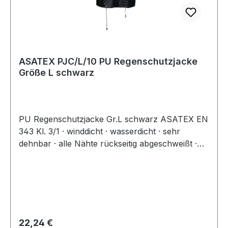
ASATEX PJC/L/10 PU Regenschutzjacke
Größe L schwarz
PU Regenschutzjacke Gr.L schwarz ASATEX EN
343 Kl. 3/1 · winddicht · wasserdicht · sehr
dehnbar · alle Nähte rückseitig abgeschweißt ·
extrem leicht · hohe Reißfestigkeit · Kapuze am
Kragen
Regulärer Preis:
22,24 €