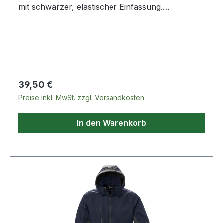
mit schwarzer, elastischer Einfassung.
Ellenbogenaufnäher aus farblich passendem
Fleece. Verlängerte Rückenpartie.100%
Polyester
Regulärer Preis:
39,50 €
Preise inkl. MwSt. zzgl. Versandkosten
In den Warenkorb