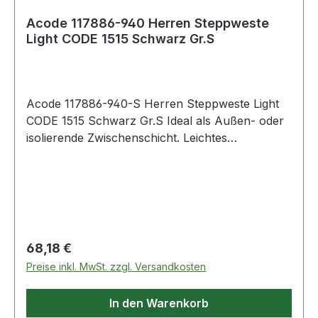
Acode 117886-940 Herren Steppweste
Light CODE 1515 Schwarz Gr.S
Acode 117886-940-S Herren Steppweste Light
CODE 1515 Schwarz Gr.S Ideal als Außen- oder
isolierende Zwischenschicht. Leichtes
Steppfutter. Seitliche Einsätze aus elastischem 3-
lagigem Softshell-Material. 2 Seitentaschen mit
Reißverschluss. Kragen, Armausschnitt und
Saum mit elastischer Einfassung.
Material:Außenmaterial: 100% Polyester
Regulärer Preis:
68,18 €
Preise inkl. MwSt. zzgl. Versandkosten
In den Warenkorb