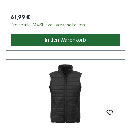
mm. OEKO-TEX® zertifiziert. Farbe: Schwarz
Material: 100% Polyester
Regulärer Preis:
61,99 €
Preise inkl. MwSt. zzgl. Versandkosten
In den Warenkorb