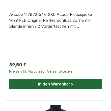
A-code 117872-544-2XL Acode Fleecejacke
1499 FLE Original Reißverschluss vorne mit
Blende innen / 2 Vordertaschen mit
Reißverschluss / Verlängerte Rückenpartie /
Raglan-Ärmel / Farblich passende Ellenbogen-
Patches / Daumenschlaufen / Elastische
Paspelierung an Armabschlüssen. 544
Saphirblau 100% Polyester 280 g/m². - -
Normalwaschgang bei 40°C;Nicht bleichen;Nicht
Regulärer Preis:
39,50 €
im Wäschetrockner trocknen;Nicht bügeln;Nicht
Preise inkl. MwSt. zzgl. Versandkosten
Trockenreinigen
In den Warenkorb