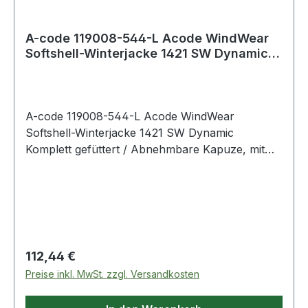
A-code 119008-544-L Acode WindWear
Softshell-Winterjacke 1421 SW Dynamic
Komplet
A-code 119008-544-L Acode WindWear
Softshell-Winterjacke 1421 SW Dynamic
Komplett gefüttert / Abnehmbare Kapuze, mit
Zugband verstellbar / Mit Fleece gefütterter
Kragen / Verdeckter Reißverschluss mit
Druckknopfleiste bis zum oberen Kragenrand /
Von außen zugängliche Kartentasche mit
Reißverschluss / 2 Vordertaschen mit
Reißverschluss / 2 Innentaschen mit
Regulärer Preis:
112,44 €
Reißverschluss / 2 Innentaschen aus Mesh-
Preise inkl. MwSt. zzgl. Versandkosten
Material / Reißverschluss im Futter ermöglicht
Stickereien und Wärmetransfers / Verlängerte