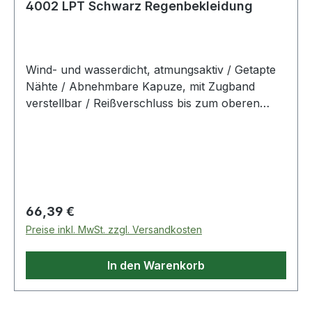
4002 LPT Schwarz Regenbekleidung
Wind- und wasserdicht, atmungsaktiv / Getapte
Nähte / Abnehmbare Kapuze, mit Zugband
verstellbar / Reißverschluss bis zum oberen
Kragenrand, mit Blende innen / 2 Vordertaschen
mit Reißverschluss / Innentasche mit
Reißverschluss und Loch für Kopfhörer / In
Regulärer Preis:
66,39 €
Preise inkl. MwSt. zzgl. Versandkosten
In den Warenkorb