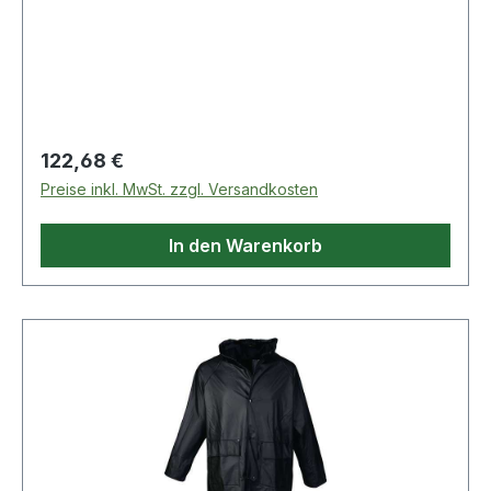
Ölwechsel notwendig und kein Öl im
KondensatKleine, kompakte
BauformVollautomatischer Ein-
AusschaltbetriebElektromotor mit
Motorschutzschalter ausgestat
Regulärer Preis:
122,68 €
Preise inkl. MwSt. zzgl. Versandkosten
In den Warenkorb