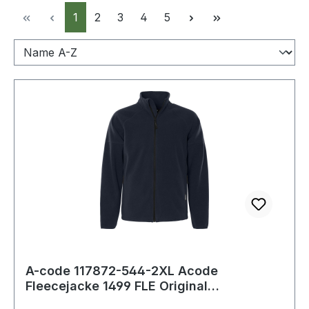
Seite
Seite
Seite
Seite
Seite
1
2
3
4
5
A-code 117872-544-2XL Acode
Fleecejacke 1499 FLE Original
Reißverschluss vorne m