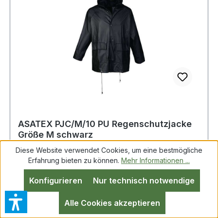
ASATEX PJC/M/10 PU Regenschutzjacke
Größe M schwarz
Diese Website verwendet Cookies, um eine bestmögliche
Erfahrung bieten zu können.
Mehr Informationen ...
PU Regenschutzjacke Gr.M schwarz ASATEX
Konfigurieren
Nur technisch notwendige
EN 343 Kl. 3/1 · winddicht · wasserdicht · sehr
dehnbar · alle Nähte rückseitig abgeschweißt ·
Alle Cookies akzeptieren
extrem leicht · hohe Reißfestigkeit · Kapuze am