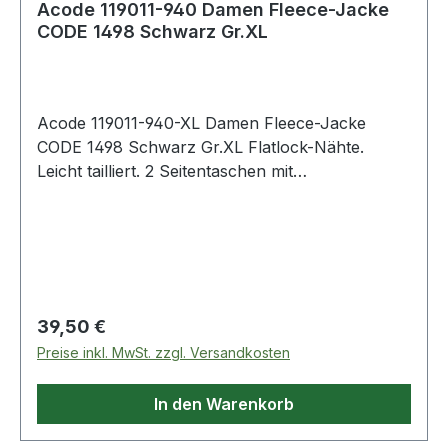
Acode 119011-940 Damen Fleece-Jacke
CODE 1498 Schwarz Gr.XL
Acode 119011-940-XL Damen Fleece-Jacke
CODE 1498 Schwarz Gr.XL Flatlock-Nähte.
Leicht tailliert. 2 Seitentaschen mit
Reißverschluss. Kragen und Armabschlüsse mit
schwarzer, elastischer Einfassung.
Ellenbogenaufnäher aus farblich passendem
Fleece. Verlängerte Rückenpartie. Kordelzug im
Saum. Material:100% Polyester
Regulärer Preis:
39,50 €
Preise inkl. MwSt. zzgl. Versandkosten
In den Warenkorb