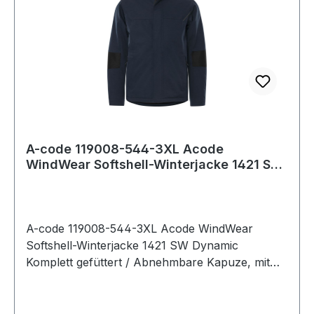
im Wäschetrockner trocknen;Nicht bügeln;Nicht
Trockenreinigen
A-code 119008-544-3XL Acode
WindWear Softshell-Winterjacke 1421 SW
Dynamic Kompl
A-code 119008-544-3XL Acode WindWear
Softshell-Winterjacke 1421 SW Dynamic
Komplett gefüttert / Abnehmbare Kapuze, mit
Zugband verstellbar / Mit Fleece gefütterter
Kragen / Verdeckter Reißverschluss mit
Druckknopfleiste bis zum oberen Kragenrand /