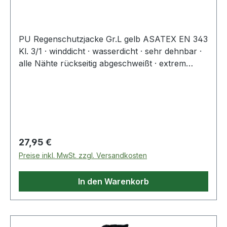
PU Regenschutzjacke Gr.L gelb ASATEX EN 343
Kl. 3/1 · winddicht · wasserdicht · sehr dehnbar ·
alle Nähte rückseitig abgeschweißt · extrem
leicht · hohe Reißfestigkeit · Kapuze am Kragen
Regulärer Preis:
27,95 €
Preise inkl. MwSt. zzgl. Versandkosten
In den Warenkorb