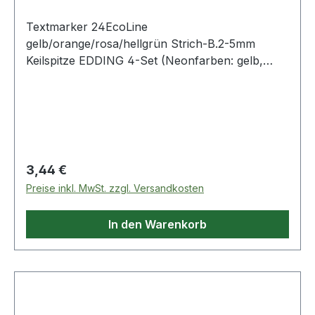
Textmarker 24EcoLine
gelb/orange/rosa/hellgrün Strich-B.2-5mm
Keilspitze EDDING 4-Set (Neonfarben: gelb,
orange, rosa, hellgrün) · für leuchtende
Markierungen und Hervorhebung von Texten
und Notizen auf fast allen Papieroberflächen ·
ausgezeichnet mit dem Umweltsiegel Blauer
Engel · die Kappe und der Schaft bestehen
mindestens zu 90% aus nachwachsenden
Regulärer Preis:
3,44 €
Rohstoffen · klimaneutrales Produkt gemäß
Preise inkl. MwSt. zzgl. Versandkosten
ClimatePartner-ID 13742-1910-1001 · die
Neontinte ist auf wasserbasis und hat eine hohe
In den Warenkorb
Farbbrillanz · nachfüllbar