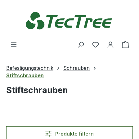
Zum Hauptinhalt springen
Du hast 0 Produ
Ware
Befestigungstechnik
Schrauben
Stiftschrauben
Stiftschrauben
Produkte filtern