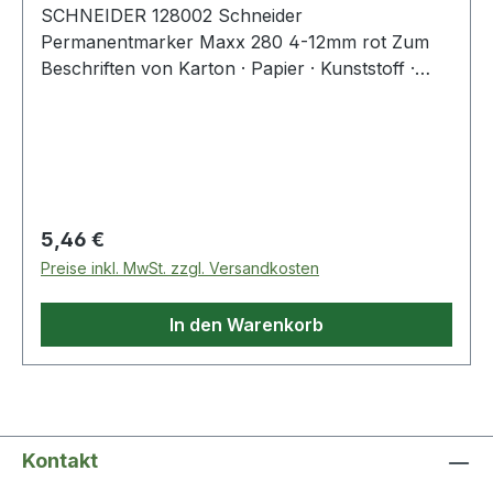
SCHNEIDER 128002 Schneider
Permanentmarker Maxx 280 4-12mm rot Zum
Beschriften von Karton · Papier · Kunststoff ·
Glas · Metall · Holz und fast allen anderen
Materialien. Nachfüllbar mit Tintenflasche Maxx
650.
Regulärer Preis:
5,46 €
Preise inkl. MwSt. zzgl. Versandkosten
In den Warenkorb
Kontakt