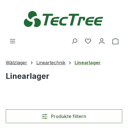
Zum Hauptinhalt springen
Du hast 0 Produ
Ware
Wälzlager
Lineartechnik
Linearlager
Linearlager
Produkte filtern