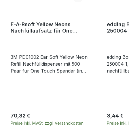
E-A-Rsoft Yellow Neons
edding 
Nachfüllaufsatz für One
250004 
Touch Pro
nachfüll
3M PD01002 Ear Soft Yellow Neon
edding Bo
Refill Nachfülldispenser mit 500
250004 1
Paar für One Touch Spender (inkl.
nachfüllb
Glocke) Weitere Produkte im
zum Schre
Bereich Nachfülldispenser mit 500
Whiteboar
Paar
geeignet.
fast alle
Oberfläch
Melamin.
Regulärer Preis:
Regulärer
70,32 €
3,44 €
Preise inkl. MwSt. zzgl. Versandkosten
Preise inkl