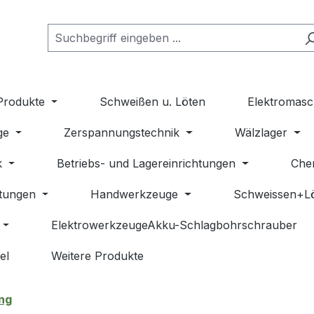
Produkte
Schweißen u. Löten
Elektromasc
ge
Zerspannungstechnik
Wälzlager
k
Betriebs- und Lagereinrichtungen
Che
stungen
Handwerkzeuge
Schweissen+L
ElektrowerkzeugeAkku-Schlagbohrschrauber
el
Weitere Produkte
ung