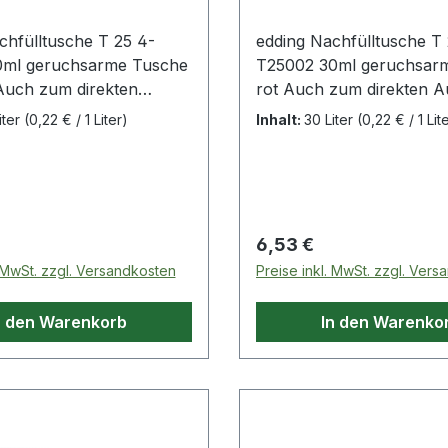
chfülltusche T 25 4-
edding Nachfülltusche T 
0ml geruchsarme Tusche
T25002 30ml geruchsar
uch zum direkten
rot Auch zum direkten A
mit Pinseln · Federn ·
mit Pinseln · Federn · S
iter
(0,22 € / 1 Liter)
Inhalt:
30 Liter
(0,22 € / 1 Lit
en und Stempeln
und Stempeln geeignet. 
Schnelle
Nachfüllmöglichkeit zur
öglichkeit zur
Verlängerung der Leben
ung der Lebensdauer
fast aller edding Perman
r edding Permanentmarker
Nachfüllen ist umweltfreu
 Preis:
Regulärer Preis:
6,53 €
 ist umweltfreundlich ·
da die Abfallmenge reduzi
. MwSt. zzgl. Versandkosten
Preise inkl. MwSt. zzgl. Ver
allmenge reduziert wird.
Präzises Nachfüllen mit
Nachfüllen mit dem
Tropfendosierer.
n den Warenkorb
In den Warenko
sierer.