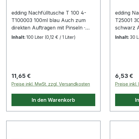
edding Nachfülltusche T 100 4-
edding Na
T100003 100ml blau Auch zum
T25001 3
direkten Auftragen mit Pinseln ·
schwarz A
Federn · Schablonen und
Auftragen 
Inhalt:
100 Liter
(0,12 € / 1 Liter)
Inhalt:
30 L
Stempeln geeignet. Mit
Schablon
Tropfendosierer.
geeignet. 
Nachfüllm
Verlänger
fast alle
Regulärer Preis:
Regulärer
11,65 €
6,53 €
Nachfüllen
Preise inkl. MwSt. zzgl. Versandkosten
Preise inkl
da die Abf
Präzises 
In den Warenkorb
I
Tropfendo