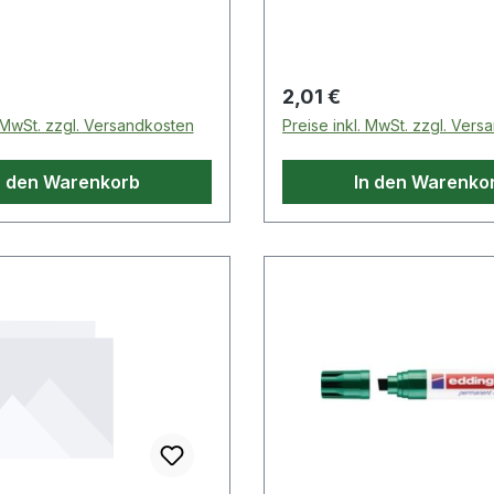
sierer.
oder Kunststoff.
 Preis:
Regulärer Preis:
2,01 €
. MwSt. zzgl. Versandkosten
Preise inkl. MwSt. zzgl. Ver
n den Warenkorb
In den Warenko