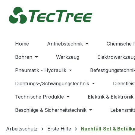
m Hauptinhalt springen
Zur Suche springen
Zur Hauptnavigation springen
Home
Antriebstechnik
Chemische 
Bohren
Werkzeug
Elektrowerkzeu
Pneumatik - Hydraulik
Befestigungstechni
Dichtungs-/Schwingungstechnik
Dienstlei
Technische Produkte
Elektrik & Elektronik
Beschläge & Sicherheitstechnik
Lebensmitt
Arbeitsschutz
Erste Hilfe
Nachfüll-Set & Befüll