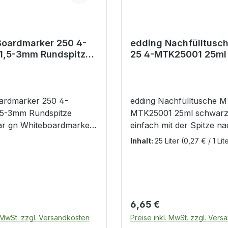
Boardmarker 250 4-
edding Nachfülltusc
1,5-3mm Rundspitze
25 4-MTK25001 25ml
bar gn
ardmarker 250 4-
edding Nachfülltusche M
,5-3mm Rundspitze
MTK25001 25ml schwarz
ar gn Whiteboardmarker
einfach mit der Spitze n
iben und Markieren auf
in die Refillflasche stelle
Inhalt:
25 Liter
(0,27 € / 1 Lit
ds · auch für Flipcharts
1 Stunde ist der Marker 
 Trocken abwischbar von
schreibbereit. Flasche mi
n geschlossenen
Kapillarsystem. Saubere
en wie z.B. Emaille und
eigenständige Nachfüllmö
zur Verlängerung der L
 Preis:
Regulärer Preis:
6,65 €
fast aller edding Perman
. MwSt. zzgl. Versandkosten
Preise inkl. MwSt. zzgl. Ver
Nachfüllen ist umweltfreu