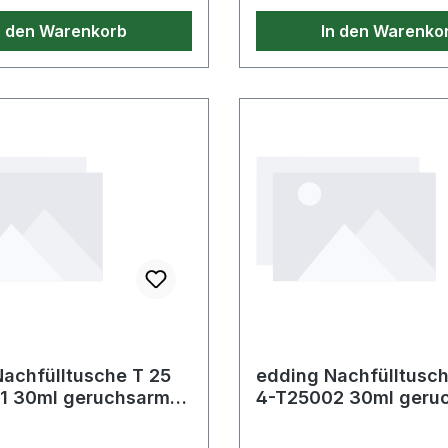
da die Abfallmenge reduzi
n den Warenkorb
In den Warenko
achfülltusche T 25
edding Nachfülltusch
1 30ml geruchsarme
4-T25002 30ml geru
schwarz
Tusche rot