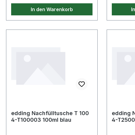
In den Warenkorb
I
edding Nachfülltusche T 100
edding N
4-T100003 100ml blau
4-T2500
Tusche 