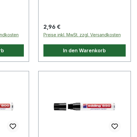
Materialien, wie Metall, Glas oder
Kunststoff.
Regulärer Preis:
2,96 €
sandkosten
Preise inkl. MwSt. zzgl. Versandkosten
rb
In den Warenkorb