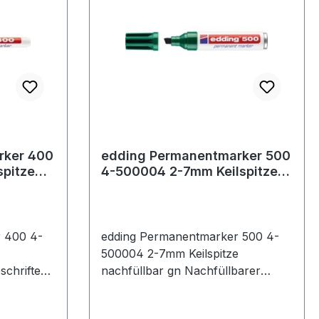
rker 400
edding Permanentmarker 500
pitze
4-500004 2-7mm Keilspitze
nachfüllbar gn
 400 4-
edding Permanentmarker 500 4-
500004 2-7mm Keilspitze
chriften,
nachfüllbar gn Nachfüllbarer
von fast
Marker zum Beschriften, Bemalen,
all, Glas
Kennzeichnen von fast allen