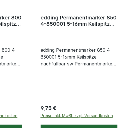
rker 800
edding Permanentmarker 850
lspitze
4-850001 5-16mm Keilspitze
nachfüllbar sw
 800 4-
edding Permanentmarker 850 4-
ze
850001 5-16mm Keilspitze
ntmarker
nachfüllbar sw Permanentmarker
eren und
zum großflächigen Beschriften ·
len
Markieren und Kennzeichnen von
er · Karton
fast allen Materialien wie z.B.
f und
Papier · Karton · Metall · Glas ·
f fast
Kunststoff und Holz.
Regulärer Preis:
9,75 €
sandkosten
Preise inkl. MwSt. zzgl. Versandkosten