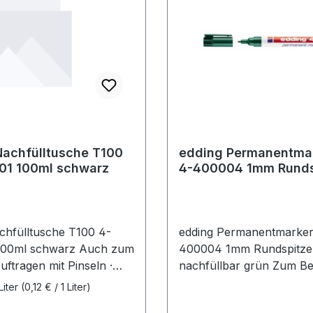
Nachfülltusche T100
edding Permanentma
01 100ml schwarz
4-400004 1mm Runds
nachfüllbar grün
chfülltusche T100 4-
edding Permanentmarker
100ml schwarz Auch zum
400004 1mm Rundspitze
uftragen mit Pinseln ·
nachfüllbar grün Zum Bes
Schablonen und
Bemalen, Kennzeichnen 
Liter
(0,12 € / 1 Liter)
geeignet. Mit
allen Materialien, wie Met