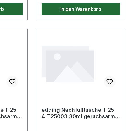
ert wird.
da die Abfallmenge reduziert wird.
rb
In den Warenkorb
e T 25
edding Nachfülltusche T 25
chsarme
4-T25003 30ml geruchsarme
Tusche blau