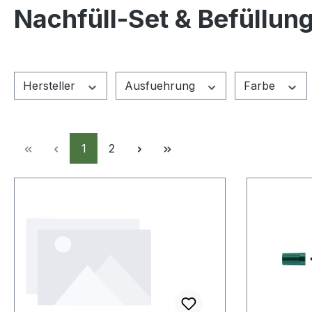
Nachfüll-Set & Befüllun
Hersteller
Ausfuehrung
Farbe
Seite
Seite
1
2