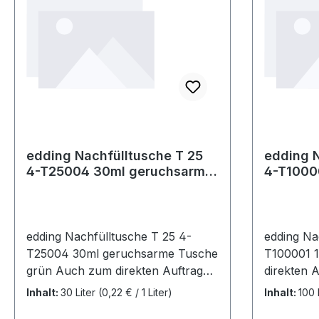
edding Nachfülltusche T 25
edding 
4-T25004 30ml geruchsarme
4-T1000
Tusche grün
edding Nachfülltusche T 25 4-
edding Na
T25004 30ml geruchsarme Tusche
T100001 
grün Auch zum direkten Auftragen
direkten A
mit Pinseln · Federn · Schablonen
Federn · 
Inhalt:
30 Liter
(0,22 € / 1 Liter)
Inhalt:
100 
und Stempeln geeignet. Schnelle
Stempeln 