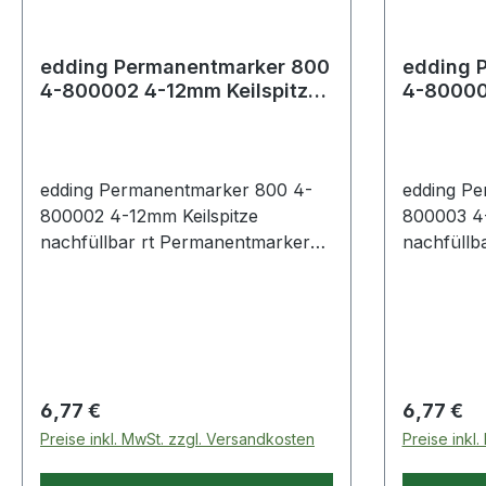
edding Permanentmarker 800
edding 
4-800002 4-12mm Keilspitze
4-80000
nachfüllbar rt
nachfüll
edding Permanentmarker 800 4-
edding P
800002 4-12mm Keilspitze
800003 4-
nachfüllbar rt Permanentmarker
nachfüllb
zum Beschriften · Markieren und
zum Besch
Kennzeichnen von fast allen
Kennzeich
Materialien wie z.B. Papier · Karton
Materialie
· Metall · Glas · Kunststoff und
· Metall ·
Holz. Abriebbeständig auf fast
Holz. Abri
allen Oberflächen.
allen Obe
Regulärer Preis:
Regulärer
6,77 €
6,77 €
Preise inkl. MwSt. zzgl. Versandkosten
Preise inkl