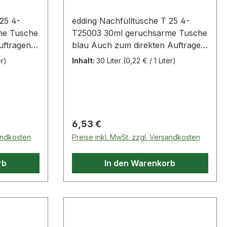
25 4-
edding Nachfülltusche T 25 4-
me Tusche
T25003 30ml geruchsarme Tusche
uftragen
blau Auch zum direkten Auftragen
chablonen
mit Pinseln · Federn · Schablonen
er)
Inhalt:
30 Liter
(0,22 € / 1 Liter)
Schnelle
und Stempeln geeignet. Schnelle
Nachfüllmöglichkeit zur
sdauer
Verlängerung der Lebensdauer
entmarker
fast aller edding Permanentmarker
ndlich ·
Nachfüllen ist umweltfreundlich ·
Regulärer Preis:
6,53 €
ert wird.
da die Abfallmenge reduziert wird.
sandkosten
Preise inkl. MwSt. zzgl. Versandkosten
 dem
Präzises Nachfüllen mit dem
Tropfendosierer.
rb
In den Warenkorb