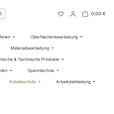
Du hast 0 Produkte auf 
0,00 €
Ware
hinen
Oberflächenbearbeitung
Materialbearbeitung
mische & Technische Produkte
öten
Spanntechnik
Arbeitsschutz
Arbeitsbekleidung