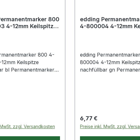
Permanentmarker 800
edding Permanentma
3 4-12mm Keilspitze
4-800004 4-12mm Kei
bar bl
nachfüllbar gn
ermanentmarker 800 4-
edding Permanentmarker
12mm Keilspitze
800004 4-12mm Keilspit
ar bl Permanentmarker
nachfüllbar gn Permane
riften · Markieren und
zum Beschriften · Marki
nen von fast allen
Kennzeichnen von fast al
n wie z.B. Papier · Karton
Materialien wie z.B. Papi
 Glas · Kunststoff und
· Metall · Glas · Kunststof
ebbeständig auf fast
Holz. Abriebbeständig au
rflächen.
allen Oberflächen.
 Preis:
Regulärer Preis:
6,77 €
. MwSt. zzgl. Versandkosten
Preise inkl. MwSt. zzgl. Ver