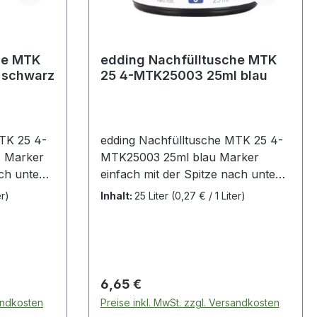
he MTK
edding Nachfülltusche MTK
 schwarz
25 4-MTK25003 25ml blau
TK 25 4-
edding Nachfülltusche MTK 25 4-
 Marker
MTK25003 25ml blau Marker
ach unten
einfach mit der Spitze nach unten
n · nach ca.
in die Refillflasche stellen · nach ca.
er)
Inhalt:
25 Liter
(0,27 € / 1 Liter)
wieder
1 Stunde ist der Marker wieder
t
schreibbereit. Flasche mit
 und
Kapillarsystem. Saubere und
glichkeit
eigenständige Nachfüllmöglichkeit
ebensdauer
zur Verlängerung der Lebensdauer
Regulärer Preis:
6,65 €
entmarker.
fast aller edding Permanentmarker.
sandkosten
Preise inkl. MwSt. zzgl. Versandkosten
ndlich ·
Nachfüllen ist umweltfreundlich ·