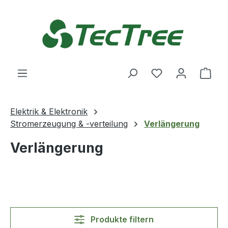
Zum Hauptinhalt springen
Du hast 0 Produ
Ware
Elektrik & Elektronik
Stromerzeugung & -verteilung
Verlängerung
Verlängerung
Produkte filtern