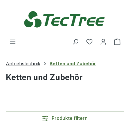
Zum Hauptinhalt springen
Du hast 0 Produ
Ware
Antriebstechnik
Ketten und Zubehör
Ketten und Zubehör
Produkte filtern