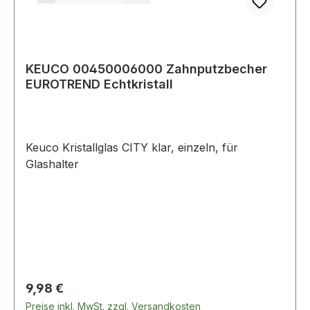
KEUCO 00450006000 Zahnputzbecher
EUROTREND Echtkristall
Keuco Kristallglas CITY klar, einzeln, für
Glashalter
Regulärer Preis:
9,98 €
Preise inkl. MwSt. zzgl. Versandkosten