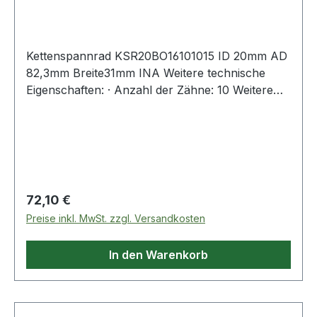
Breite31 mm
Kettenspannrad KSR20BO16101015 ID 20mm AD
82,3mm Breite31mm INA Weitere technische
Eigenschaften: · Anzahl der Zähne: 10 Weitere
Produkte im Bereich Kettenspannrad
Regulärer Preis:
72,10 €
Preise inkl. MwSt. zzgl. Versandkosten
In den Warenkorb