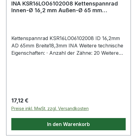
INA KSR16LO06102008 Kettenspannrad
Innen-Ø 16,2 mm Außen-Ø 65 mm
Breite18,3 mm
Kettenspannrad KSR16LO06102008 ID 16,2mm
AD 65mm Breite18,3mm INA Weitere technische
Eigenschaften: · Anzahl der Zähne: 20 Weitere
Produkte im Bereich Kettenspannrad
Regulärer Preis:
17,12 €
Preise inkl. MwSt. zzgl. Versandkosten
In den Warenkorb