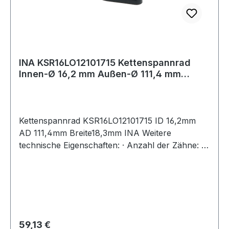
INA KSR16LO12101715 Kettenspannrad
Innen-Ø 16,2 mm Außen-Ø 111,4 mm
Breite18,3 m
Kettenspannrad KSR16LO12101715 ID 16,2mm
AD 111,4mm Breite18,3mm INA Weitere
technische Eigenschaften: · Anzahl der Zähne: 17
Weitere Produkte im Bereich Kettenspannrad
Regulärer Preis:
59,13 €