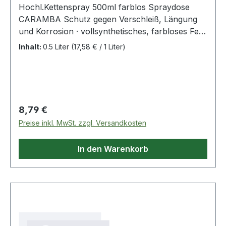
Hochl.Kettenspray 500ml farblos Spraydose
CARAMBA Schutz gegen Verschleiß, Längung
und Korrosion · vollsynthetisches, farbloses Fett
mit optimaler Schmierfähigkeit bei hohem Druck
Inhalt:
0.5 Liter
(17,58 € / 1 Liter)
(VKA-Wert: 1.900N), temperaturbeständig -40
bis +200 °C · hohes Kriechvermögen ·
abschleuderfest und spritzwasserresistent · O-,
X- und Z-Ring geeignet Weitere technische
Eigenschaften: · Gebinde: Spraydose
Regulärer Preis:
8,79 €
Preise inkl. MwSt. zzgl. Versandkosten
In den Warenkorb