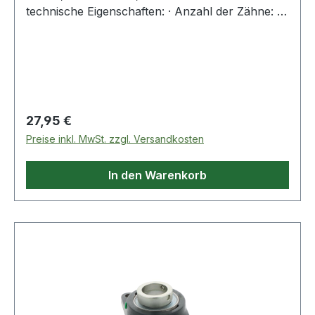
technische Eigenschaften: · Anzahl der Zähne: 16
Weitere Produkte im Bereich Kettenspannrad
Regulärer Preis:
27,95 €
Preise inkl. MwSt. zzgl. Versandkosten
In den Warenkorb