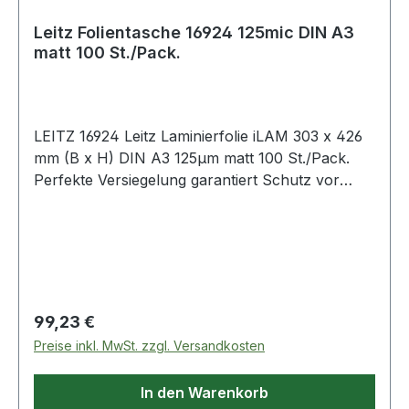
Leitz Folientasche 16924 125mic DIN A3
matt 100 St./Pack.
LEITZ 16924 Leitz Laminierfolie iLAM 303 x 426
mm (B x H) DIN A3 125µm matt 100 St./Pack.
Perfekte Versiegelung garantiert Schutz vor
Schmutz · Flüssigkeiten und Feuchtigkeit. Ideal
für Anwendungen im Außenbereich.
Regulärer Preis:
99,23 €
Preise inkl. MwSt. zzgl. Versandkosten
In den Warenkorb