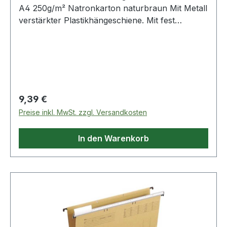
A4 250g/m² Natronkarton naturbraun Mit Metall
verstärkter Plastikhängeschiene. Mit fest
eingezacktem Aufreihband und
Daumenausschnitt.
Regulärer Preis:
9,39 €
Preise inkl. MwSt. zzgl. Versandkosten
In den Warenkorb