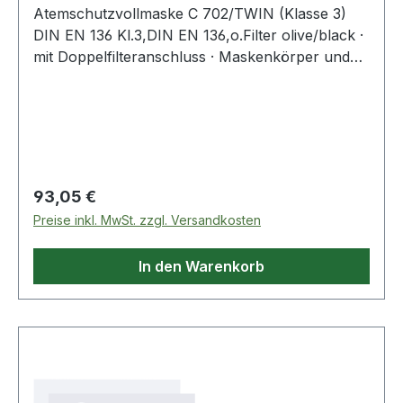
Atemschutzvollmaske C 702/TWIN (Klasse 3)
DIN EN 136 Kl.3,DIN EN 136,o.Filter olive/black ·
mit Doppelfilteranschluss · Maskenkörper und
Innenmaske aus hochwertigem hypoallergenem
TPR · intelligentes Belüftungssystem, ohne
Steuerventile, wodurch die Atemwiderstände
minimiert werden und das Beschlagen, der
Sichtscheibe, verhindert w
Regulärer Preis:
93,05 €
Preise inkl. MwSt. zzgl. Versandkosten
In den Warenkorb