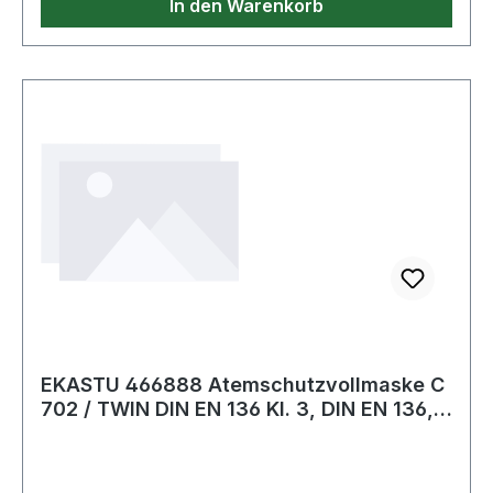
In den Warenkorb
Beschlagen der Sichtscheibe verhindert · mit
Rundgewindeanschluss DIN EN 148-1 ·
Feuerwehrzulassung · Weitere technische
Eigenschaften: · prüfpflichtig: ja · Gewicht ca.:
620g · Schutzklasse: III
EKASTU 466888 Atemschutzvollmaske C
702 / TWIN DIN EN 136 Kl. 3, DIN EN 136,
ohn