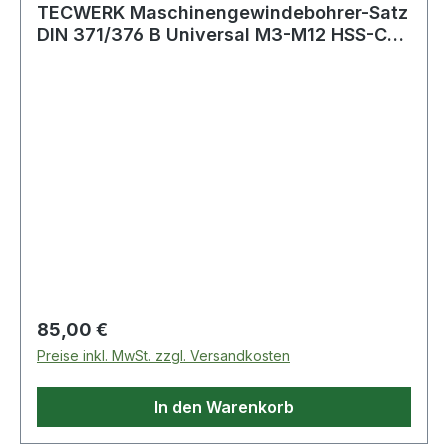
TECWERK Maschinengewindebohrer-Satz
DIN 371/376 B Universal M3-M12 HSS-Co
vap.
Regulärer Preis:
85,00 €
Preise inkl. MwSt. zzgl. Versandkosten
In den Warenkorb