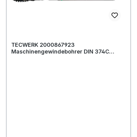
TECWERK 2000867923
Maschinengewindebohrer DIN 374C
Univ.MF10x1,25mm HSS-Co vap.6