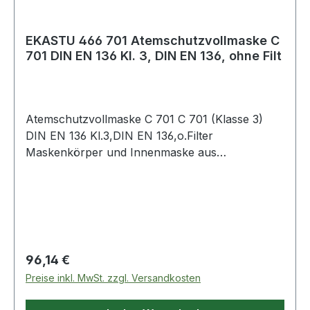
EKASTU 466 701 Atemschutzvollmaske C
701 DIN EN 136 Kl. 3, DIN EN 136, ohne Filt
Atemschutzvollmaske C 701 C 701 (Klasse 3)
DIN EN 136 Kl.3,DIN EN 136,o.Filter
Maskenkörper und Innenmaske aus
hochwertigem hypoallergenem TPR ·
hervorragende Anpassungsfähigkeit an
unterschiedliche Gesichtsformen · innovative
neuartige Kopfbänderung für mehr Sicherheit
und mehr Komfort · spiegel-, verzerrungsfreie
und kratzfeste PC-Sichtscheibe · extrem großes
Regulärer Preis:
96,14 €
Rundum-Blickfeld ·intelligentes
Preise inkl. MwSt. zzgl. Versandkosten
Belüftungssystem, ohne Steuerventile, dadurch
werden die Atemwiderstände minimiert und das