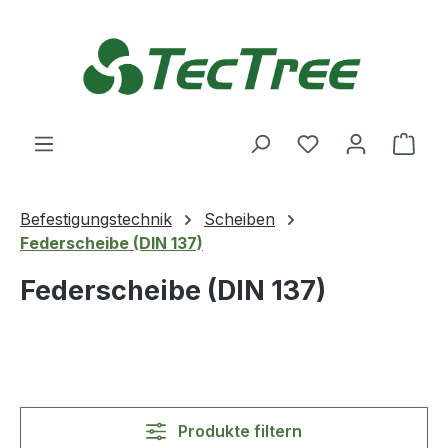
Zum Hauptinhalt springen
Du hast 0 Produ
Ware
Befestigungstechnik
Scheiben
Federscheibe (DIN 137)
Federscheibe (DIN 137)
Produkte filtern