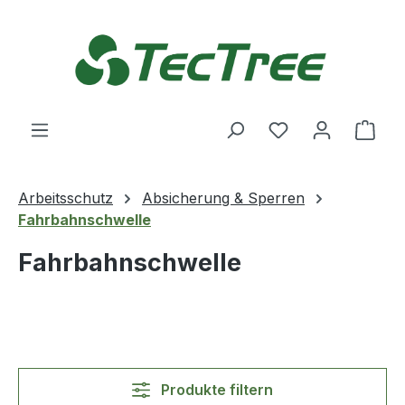
Zum Hauptinhalt springen
Du hast 0 Produ
Ware
Arbeitsschutz
Absicherung & Sperren
Fahrbahnschwelle
Fahrbahnschwelle
Produkte filtern