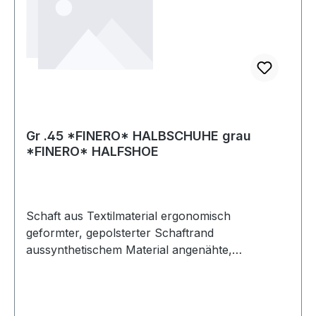
Gr .45 *FINERO* HALBSCHUHE grau
*FINERO* HALFSHOE
Schaft aus Textilmaterial ergonomisch
geformter, gepolsterter Schaftrand
aussynthetischem Material angenähte,
gepolsterte Lasche aus Textilmaterial Verschluss
mit Kunststoff-Ösen herausnehmbares,
anatomisches Fußbett antistatische, öl- und