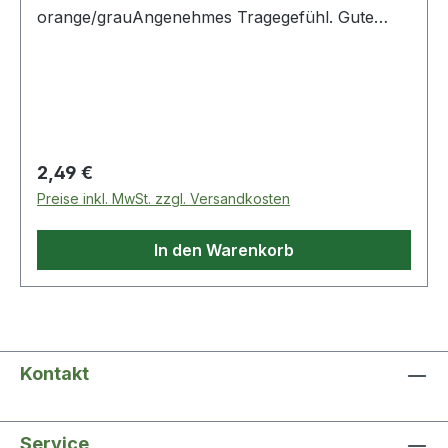
orange/grauAngenehmes Tragegefühl. Gute
Abriebfestigkeit und Schnittschutz. Hohe
Flexibilität, gute Passform und angenehm
wärmend. Hohe Standzeit und sehr gute
Grifffestigkeit durch die Latexbeschichtung.
Regulärer Preis:
2,49 €
Preise inkl. MwSt. zzgl. Versandkosten
In den Warenkorb
Kontakt
Service