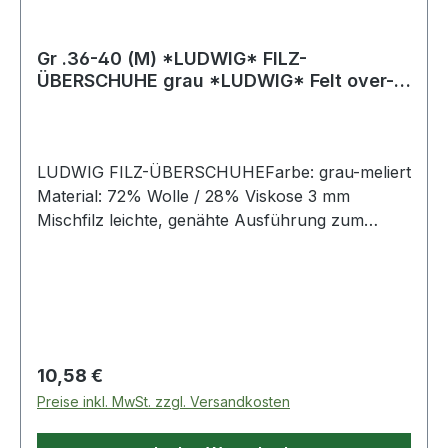
Gr .36-40 (M) *LUDWIG* FILZ-
ÜBERSCHUHE grau *LUDWIG* Felt over-
slippers
LUDWIG FILZ-ÜBERSCHUHEFarbe: grau-meliert
Material: 72% Wolle / 28% Viskose 3 mm
Mischfilz leichte, genähte Ausführung zum
Tragen über verschmutzten Arbeitsschuhen in
Büros, Labors, Testräumen und bei
Bauabnahmen schützen saubere Böden vor
Schmutz und FeuchtigkeitGrößen: 36-40 Weitere
Produkte im Bereich Filzüberschuhe
Regulärer Preis:
10,58 €
Preise inkl. MwSt. zzgl. Versandkosten