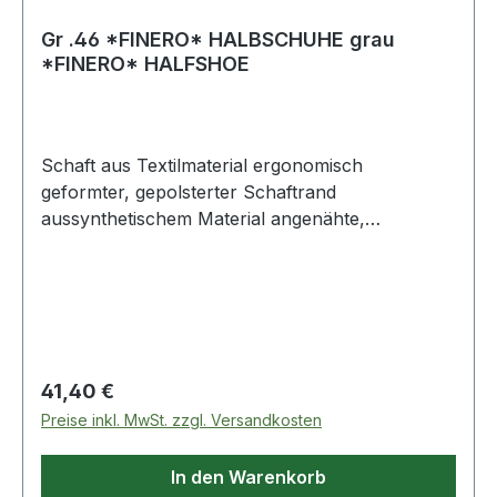
Gr .46 *FINERO* HALBSCHUHE grau
*FINERO* HALFSHOE
Schaft aus Textilmaterial ergonomisch
geformter, gepolsterter Schaftrand
aussynthetischem Material angenähte,
gepolsterte Lasche aus Textilmaterial Verschluss
mit Kunststoff-Ösen herausnehmbares,
anatomisches Fußbett antistatische, öl- und
säurebeständige, rutschhemmende undsuper
leichte EVA/Gummi-Laufsohle sportliche
Laufsohle, nicht kreidend komplett metallfrei
Regulärer Preis:
41,40 €
ESD-Schuh Weitere Produkte im Bereich
Preise inkl. MwSt. zzgl. Versandkosten
In den Warenkorb