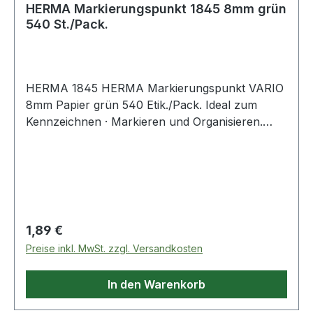
HERMA Markierungspunkt 1845 8mm grün
540 St./Pack.
HERMA 1845 HERMA Markierungspunkt VARIO
8mm Papier grün 540 Etik./Pack. Ideal zum
Kennzeichnen · Markieren und Organisieren.
Farben sorgen für mehr Übersicht. Haftend auf
allen Oberflächen.
Regulärer Preis:
1,89 €
Preise inkl. MwSt. zzgl. Versandkosten
In den Warenkorb