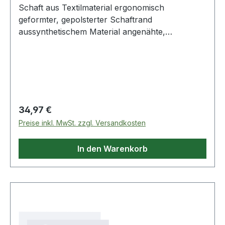
Schaft aus Textilmaterial ergonomisch
geformter, gepolsterter Schaftrand
aussynthetischem Material angenähte,
gepolsterte Lasche aus Textilmaterial Verschluss
mit Kunststoff-Ösen herausnehmbares,
anatomisches Fußbett antistatische, öl- und
säurebeständige, rutschhemmende undsuper
leichte EVA/Gummi-Laufsohle sportliche
Laufsohle, nicht kreidend komplett metallfrei
Regulärer Preis:
34,97 €
ESD-Schuh Weitere Produkte im Bereich
Preise inkl. MwSt. zzgl. Versandkosten
In den Warenkorb