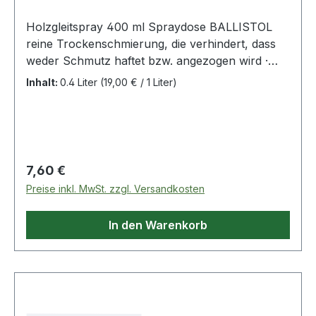
Holzgleitspray 400 ml Spraydose BALLISTOL
reine Trockenschmierung, die verhindert, dass
weder Schmutz haftet bzw. angezogen wird ·
bildet beim Auftragen auf entfettete
Inhalt:
0.4 Liter
(19,00 € / 1 Liter)
Maschinentische, Schiebe- und
Verstelleinrichtungen einen unsichtbaren,
trockenen sowie rückstandsfreien Film · durch
diesen gleitet das zu bearbeitende Holz leicht
über den Maschinentisch · ein Quietschen von
Regulärer Preis:
7,60 €
Holzbohrern wird ebenfalls verhindert Weitere
Preise inkl. MwSt. zzgl. Versandkosten
technische Eigenschaften: · Temperaturbereich:
-50 bis +280°C
In den Warenkorb