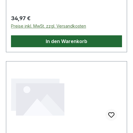
säurebeständige, rutschhemmende undsuper
leichte EVA/Gummi-Laufsohle sportliche
Laufsohle, nicht kreidend komplett metallfrei
Regulärer Preis:
34,97 €
ESD-Schuh Weitere Produkte im Bereich
Preise inkl. MwSt. zzgl. Versandkosten
In den Warenkorb