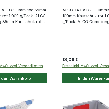
 ALCO Gummiring 85mm
ALCO 747 ALCO Gummir
ALCO
100mm Kautschuk rot 1.000
g 85mm Kautschuk rot
g/Pack. ALCO Gummiring 100mm
.
Kautschuk rot 50 g/Pack
 Preis:
Regulärer Preis:
13,08 €
. MwSt. zzgl. Versandkosten
Preise inkl. MwSt. zzgl. Ver
n den Warenkorb
In den Warenko