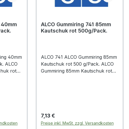
8 40mm
ALCO Gummiring 741 85mm
Pack.
Kautschuk rot 500g/Pack.
ing 40mm
ALCO 741 ALCO Gummiring 85mm
Kautschuk rot 500 g/Pack. ALCO
huk rot
Gummiring 85mm Kautschuk rot
50 g/Pack.
Regulärer Preis:
7,13 €
sandkosten
Preise inkl. MwSt. zzgl. Versandkosten