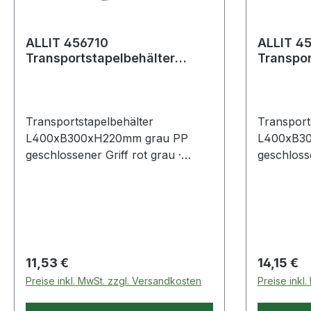
ALLIT 456710
ALLIT 4
Transportstapelbehälter
Transpor
L400xB300xH220mm grau PP
L400xB
geschlossener Gri
geschlos
Transportstapelbehälter
Transport
L400xB300xH220mm grau PP
L400xB3
geschlossener Griff rot grau ·
geschlosse
formstabiles Polypropylen ·
formstabi
rippenverstärkte Wände ·
rippenver
abgestimmt auf Europaletten-Maße
abgestimm
· selbstzentrierender, umlaufender
· selbstze
Stapelrand · optimale Reinigung
Stapelrand
durch glatte Innenwände ·
durch gla
Regulärer Preis:
Regulärer
11,53 €
14,15 €
widerstandsfähig gegen die meisten
widerstan
Preise inkl. MwSt. zzgl. Versandkosten
Preise inkl
Säuren und Öle ·
Säuren un
Temperaturbeständig von -10 °C
Temperatu