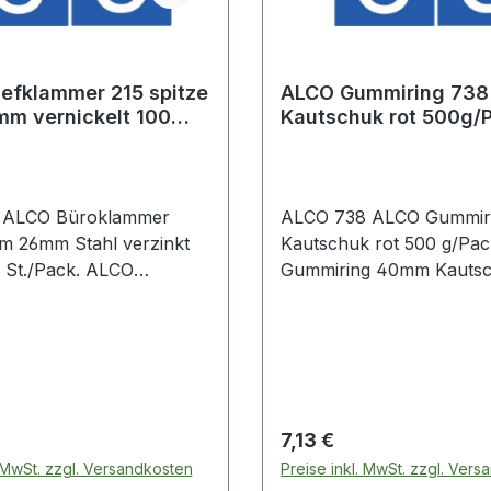
efklammer 215 spitze
ALCO Gummiring 73
mm vernickelt 100
Kautschuk rot 500g/
.
 ALCO Büroklammer
ALCO 738 ALCO Gummir
rm 26mm Stahl verzinkt
Kautschuk rot 500 g/Pack. ALCO
t./Pack. ALCO
Gummiring 40mm Kautsc
mer spitze Form 26mm
500 g/Pack.
rzinkt metall 100 St./Pack.
 Preis:
Regulärer Preis:
7,13 €
. MwSt. zzgl. Versandkosten
Preise inkl. MwSt. zzgl. Ver