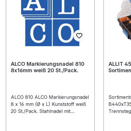
ALCO Markierungsnadel 810
ALLIT 4
8x16mm weiß 20 St./Pack.
Sortimen
Pro B44
Fächer 1
ALCO 810 ALCO Markierungsnadel
Sortiment
8 x 16 mm (Ø x L) Kunststoff weiß
B440xT35
20 St./Pack. Stahlnadel mit
Trennsteg
Kunststoffkopf · rund.
mm · Inne
60 mm · K