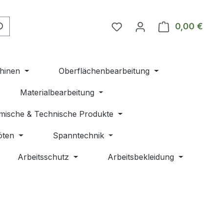
Du hast 0 Produkte auf 
0,00 €
Ware
hinen
Oberflächenbearbeitung
Materialbearbeitung
mische & Technische Produkte
öten
Spanntechnik
Arbeitsschutz
Arbeitsbekleidung