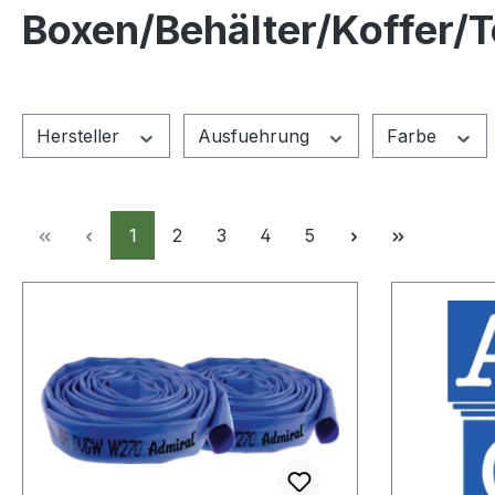
Boxen/Behälter/Koffer/
Hersteller
Ausfuehrung
Farbe
Seite
Seite
Seite
Seite
Seite
1
2
3
4
5