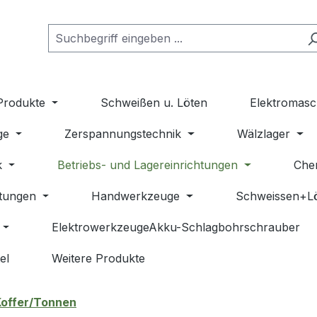
Produkte
Schweißen u. Löten
Elektromasc
ge
Zerspannungstechnik
Wälzlager
k
Betriebs- und Lagereinrichtungen
Che
stungen
Handwerkzeuge
Schweissen+L
ElektrowerkzeugeAkku-Schlagbohrschrauber
el
Weitere Produkte
Koffer/Tonnen