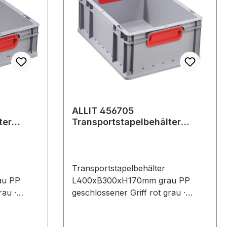
ALLIT 456705
ter
Transportstapelbehälter
grau PP
L400xB300xH170mm grau PP
geschlossener Gri
Transportstapelbehälter
au PP
L400xB300xH170mm grau PP
rau ·
geschlossener Griff rot grau ·
n ·
formstabiles Polypropylen ·
rippenverstärkte Wände ·