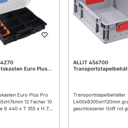
54270
ALLIT 456700
tskasten Euro Plus
Transportstapelbehäl
0xT355xH76mm 12
L400xB300xH120mm 
0 Trennst
geschlossener Gri
skasten Euro Plus Pro
Transportstapelbehälter
5xH76mm 12 Fächer 10
L400xB300xH120mm gr
e B 440 x T 355 x H 76
geschlossener Griff rot g
nmaß B 405 x T 320 x H
formstabiles Polypropyle
unststoff (PP/PS) ·
rippenverstärkte Wände ·