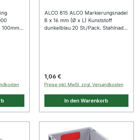
ing
ALCO 815 ALCO Markierungsnadel
8 x 16 mm (Ø x L) Kunststoff
dunkelblau 20 St./Pack. Stahlnadel
.
mit Kunststoffkopf · rund.
Regulärer Preis:
1,06 €
sandkosten
Preise inkl. MwSt. zzgl. Versandkosten
rb
In den Warenkorb