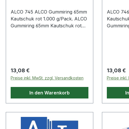
für höchste Beanspruchung · dem
ALCO 745 ALCO Gummiring 65mm
ALCO 746
Produkt beigefügte
Kautschuk rot 1.000 g/Pack. ALCO
Kautschuk rot 1.000 g/Pack. 
Reinigungshinweise sind unbedingt
Gummiring 65mm Kautschuk rot
Gummirin
zu beachten Weitere technische
50 g/Pack.
50 g/Pack
Eigenschaften: · Gewicht: 0,6kg/m
Regulärer Preis:
Regulärer
13,08 €
13,08 €
Preise inkl. MwSt. zzgl. Versandkosten
Preise inkl
In den Warenkorb
I