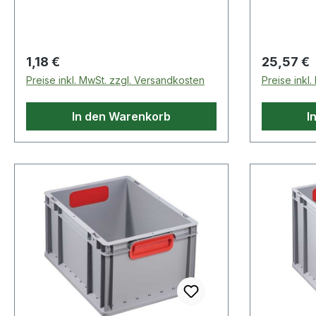
schwarz, 
schließend
Aufteilun
Trennsteg
Regulärer Preis:
Regulärer
1,18 €
25,57 €
Verbindun
Preise inkl. MwSt. zzgl. Versandkosten
Preise inkl
den Trans
Sortiment
In den Warenkorb
I