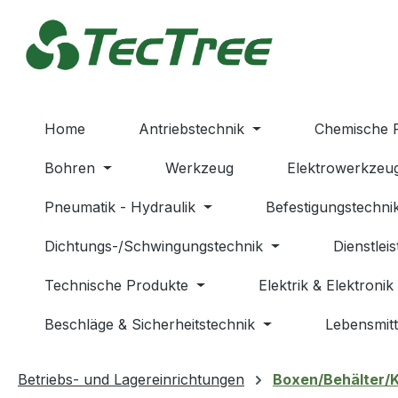
m Hauptinhalt springen
Zur Suche springen
Zur Hauptnavigation springen
Home
Antriebstechnik
Chemische 
Bohren
Werkzeug
Elektrowerkzeu
Pneumatik - Hydraulik
Befestigungstechni
Dichtungs-/Schwingungstechnik
Dienstlei
Technische Produkte
Elektrik & Elektronik
Beschläge & Sicherheitstechnik
Lebensmitt
Betriebs- und Lagereinrichtungen
Boxen/Behälter/