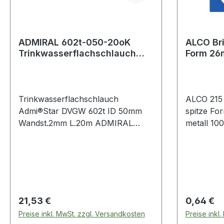
ADMIRAL 602t-050-20oK
ALCO Bri
Trinkwasserflachschlauch
Form 26
Admi®Star DVGW 602t Innen-
St./Pack
Ø 50 mm
Trinkwasserflachschlauch
ALCO 215
Admi®Star DVGW 602t ID 50mm
spitze Fo
Wandst.2mm L.20m ADMIRAL
metall 100 S
Flachschlauch für
Büroklam
Trinkwassereinsatz mit KTW-A
Stahl · ve
Zulassung und DVGW W 270
Registrierung · extrem alterungs-,
ozon- und UV-beständig · öl-,
benzin-, chemikalienbeständig ·
Regulärer Preis:
Regulärer
21,53 €
0,64 €
Druckträger: hochfeste
Preise inkl. MwSt. zzgl. Versandkosten
Preise inkl
synthetische Garne, rundgewebt