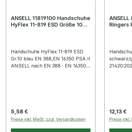
ANSELL 11819100 Handschuhe
ANSELL 
HyFlex 11-819 ESD Größe 10
Ringers 
blau EN 388, EN 16350 PSA-
schwarz
21420:
Handschuhe HyFlex 11-819 ESD
Handschuh
Gr.10 blau EN 388,EN 16350 PSA II
schwarz/
ANSELL nach EN 388 · EN 16350 ·
21420:20
Kat. II · Material:
EN 407 · Ka
Nylon/Spandex/Carbon · nahtloser
Nylon/Spa
Feinstrick (13 gg) · erhöhte
Nitrilbesc
Tastsensibilität bei
Schlagschu
Präzisionsarbeiten durch eine
FORTIX Te
extrem dünne Nitril-Beschichtung ·
20% mehr 
Regulärer Preis:
Regulärer
5,58 €
12,13 €
FORTIX Technologie mit
ergonomis
Preise inkl. MwSt. zzgl. Versandkosten
Preise inkl
Langzeitschutz in
· Anwendu
verschleißintensiven
denen ei