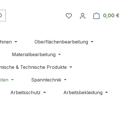
Du hast 0 Produkte auf 
0,00 €
Ware
hinen
Oberflächenbearbeitung
Materialbearbeitung
mische & Technische Produkte
öten
Spanntechnik
Arbeitsschutz
Arbeitsbekleidung