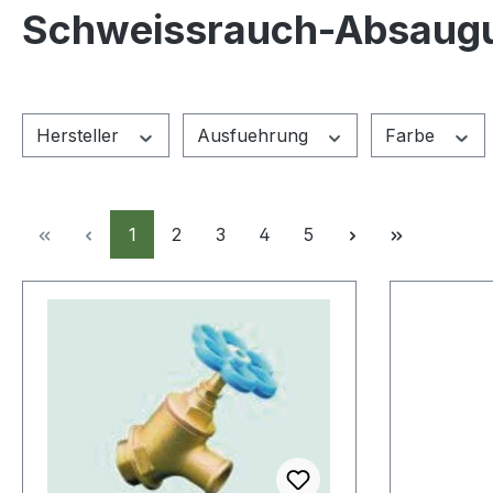
Schweissrauch-Absaug
Hersteller
Ausfuehrung
Farbe
Seite
Seite
Seite
Seite
Seite
1
2
3
4
5