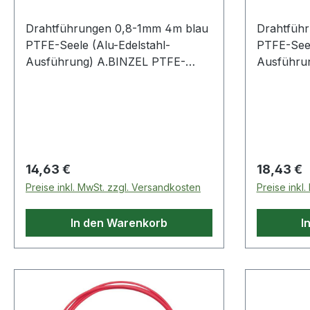
Drahtführungen 0,8-1mm 4m blau
Drahtfüh
PTFE-Seele (Alu-Edelstahl-
PTFE-Seel
Ausführung) A.BINZEL PTFE-
Ausführu
Seele (Alu-Edelstahl-
Seele (Alu
Ausführung)Weitere technische
Ausführun
Eigenschaften:· Farbe: blau·
Eigenschaf
Außen-Ø: 4mm· passend für: MB
Außen-Ø:
25 AK/MB 26 KD· Innen-Ø: 1,5mm
25 AK/MB
Regulärer Preis:
Regulärer
14,63 €
18,43 €
Preise inkl. MwSt. zzgl. Versandkosten
Preise inkl
In den Warenkorb
I