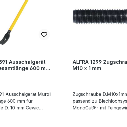
591 Ausschalgerät
ALFRA 1299 Zugschrau
Gesamtlänge 600 mm
M10 x 1 mm
lköpfe D. 10 mm
1 Ausschalgerät Murxli
Zugschraube D.M10x1m
nge 600 mm für
passend zu Blechlochsy
e D. 10 mm Gewic
MonoCut® · mit Feingewi
etes und gehärtetes
 · mit verstärktem