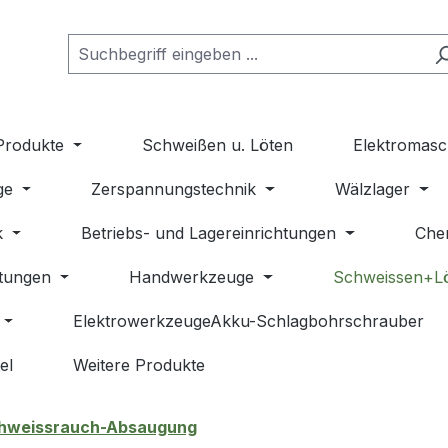
Produkte
Schweißen u. Löten
Elektromasc
ge
Zerspannungstechnik
Wälzlager
k
Betriebs- und Lagereinrichtungen
Che
stungen
Handwerkzeuge
Schweissen+L
ElektrowerkzeugeAkku-Schlagbohrschrauber
el
Weitere Produkte
hweissrauch-Absaugung