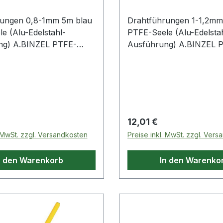
rungen 0,8-1mm 5m blau
Drahtführungen 1-1,2mm
e (Alu-Edelstahl-
PTFE-Seele (Alu-Edelsta
ng) A.BINZEL PTFE-
Ausführung) A.BINZEL 
-Edelstahl-
Seele (Alu-Edelstahl-
g)Weitere technische
Ausführung)Weitere tech
ten:· Farbe: blau·
Eigenschaften:· Farbe: r
 4mm· passend für: MB
Ø: 4mm· passend für: M
 36 KD· Innen-Ø: 1,5mm
AK/MB 24 KD· Innen-Ø:
 Preis:
Regulärer Preis:
12,01 €
. MwSt. zzgl. Versandkosten
Preise inkl. MwSt. zzgl. Ver
n den Warenkorb
In den Warenko