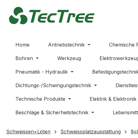
m Hauptinhalt springen
Zur Suche springen
Zur Hauptnavigation springen
Home
Antriebstechnik
Chemische 
Bohren
Werkzeug
Elektrowerkzeu
Pneumatik - Hydraulik
Befestigungstechni
Dichtungs-/Schwingungstechnik
Dienstlei
Technische Produkte
Elektrik & Elektronik
Beschläge & Sicherheitstechnik
Lebensmitt
Schweissen+Löten
Schweissplatzausstattung
Sc