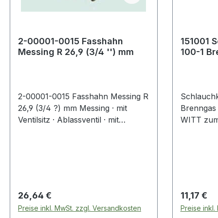
2-00001-0015 Fasshahn
151001 
Messing R 26,9 (3/4 '') mm
100-1 Br
MG Stift
2-00001-0015 Fasshahn Messing R
Schlauch
26,9 (3/4 ?) mm Messing · mit
Brenngas 
Ventilsitz · Ablassventil · mit
WITT zum
Auslauftülle zum Aufschieben
Schläuche
eines 3/4"-Schlauches ·
mit selbst
Anschlussgewinde mit R 3/4" mit
Rücktrittv
heizöl- und benzinbeständiger
7289 · An
Kunststoffdichtung
technische
Regulärer Preis:
Regulärer
26,64 €
11,17 €
Preise inkl. MwSt. zzgl. Versandkosten
Preise inkl