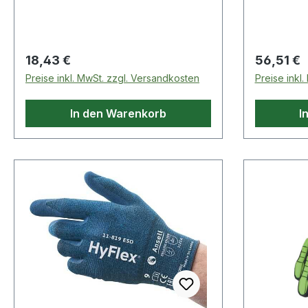
Eigenschaften:· Farbe: rot· Außen-
Stahlrohr
Ø: 4mm· passend für: MB 25
Demontie
AK/MB 36 KD· Innen-Ø: 2mm
Reinigen 
Materiali
Regulärer Preis:
Regulärer
18,43 €
56,51 €
dauerhafte
Preise inkl. MwSt. zzgl. Versandkosten
Preise inkl
Hebelwirk
1700 kg ·
In den Warenkorb
I
Nagelschli
14 mm