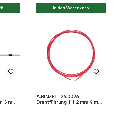
rb
In den Warenkorb
h ab Gr. M
A.BINZEL 126.0026
Drahtführung 1-1,2 mm 4 m
rot PTFE-Seele (Alu-
Edelstahl-Ausfü