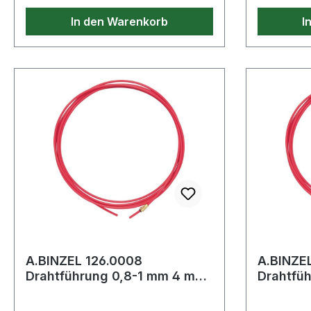
In den Warenkorb
I
A.BINZEL 126.0008
A.BINZEL
Drahtführung 0,8-1 mm 4 m
Drahtführung 0,
blau PTFE-Seele (Alu-
blau PTF
Edelstahl-Ausf
Edelstah