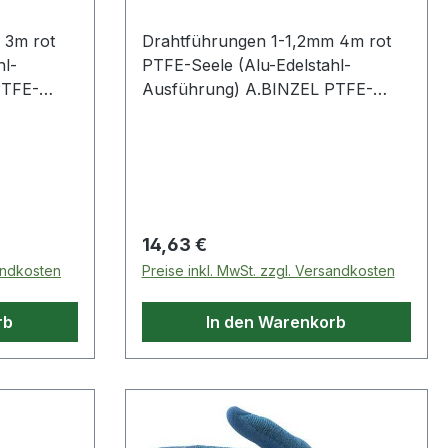
 3m rot
Drahtführungen 1-1,2mm 4m rot
hl-
PTFE-Seele (Alu-Edelstahl-
PTFE-
Ausführung) A.BINZEL PTFE-
Seele (Alu-Edelstahl-
nische
Ausführung)Weitere technische
ot· Außen-
Eigenschaften:· Farbe: rot· Außen-
B 25
Ø: 4mm· passend für: MB 25
 2mm
AK/MB 26 KD· Innen-Ø: 2mm
Regulärer Preis:
14,63 €
sandkosten
Preise inkl. MwSt. zzgl. Versandkosten
rb
In den Warenkorb