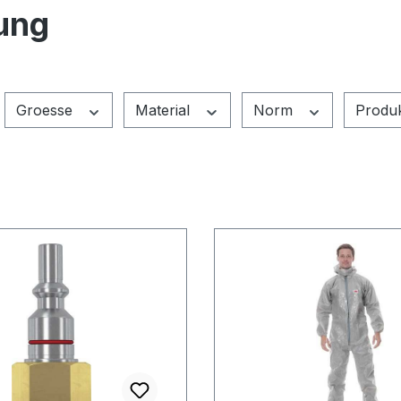
ung
Groesse
Material
Norm
Produ