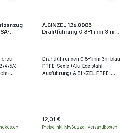
utzanzug
A.BINZEL 126.0005
PSA-
Drahtführung 0,8-1 mm 3 m
blau PTFE-Seele (Alu-
Edelstahl-Ausf
 grau
Drahtführungen 0,8-1mm 3m blau
B/4/5/6 ·
PTFE-Seele (Alu-Edelstahl-
icht-
Ausführung) A.BINZEL PTFE-
 ·
Seele (Alu-Edelstahl-
Ausführung)Weitere technische
klebter
Eigenschaften:· Farbe: blau·
 Hüfte ·
Außen-Ø: 4mm· passend für: MB
t nicht nur
25 AK/MB 24 KD· Innen-Ø: 1,5mm
n,
Regulärer Preis:
12,01 €
tikel und
sandkosten
Preise inkl. MwSt. zzgl. Versandkosten
ondern