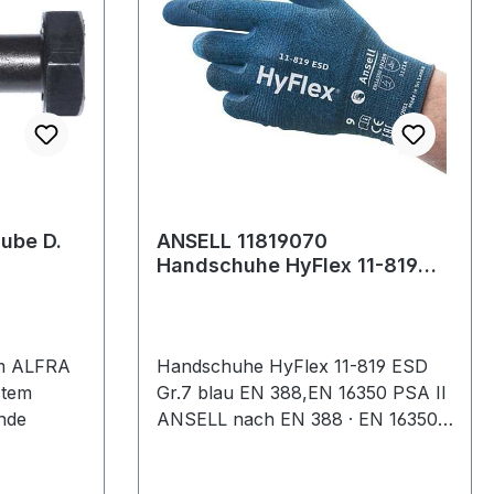
be D.
ANSELL 11819070
Handschuhe HyFlex 11-819
ESD Größe 7 blau EN 388, EN
16350 PSA-K
m ALFRA
Handschuhe HyFlex 11-819 ESD
stem
Gr.7 blau EN 388,EN 16350 PSA II
nde
ANSELL nach EN 388 · EN 16350 ·
Kat. II · Material:
Nylon/Spandex/Carbon · nahtloser