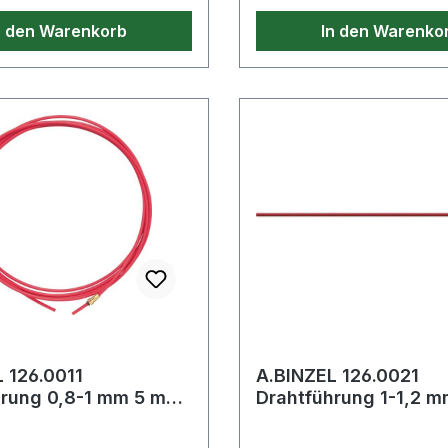
auch vor starken
n den Warenkorb
In den Warenko
Flüssigkeitsstrahlen auc
und bis Gr. 3XL lieferbar
 126.0011
A.BINZEL 126.0021
8-1 mm 5 m
Drahtführung 1-1,2 mm 3 m
E-Seele (Alu-
rot PTFE-Seele (Alu-
l-Ausf
Edelstahl-Ausfü