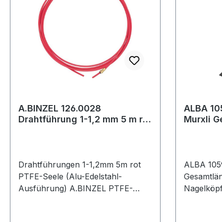
A.BINZEL 126.0028
ALBA 10
Drahtführung 1-1,2 mm 5 m rot
Murxli 
PTFE-Seele (Alu-Edelstahl-
für Nage
Ausfü
Gewic
Drahtführungen 1-1,2mm 5m rot
ALBA 1059
PTFE-Seele (Alu-Edelstahl-
Gesamtlä
Ausführung) A.BINZEL PTFE-
Nagelköpf
Seele (Alu-Edelstahl-
geschmied
Ausführung)Weitere technische
Vorderteil