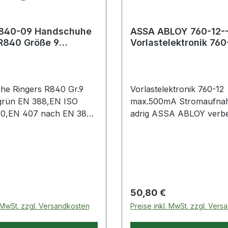
840-09 Handschuhe
ASSA ABLOY 760-12--
R840 Größe 9
Vorlastelektronik 760
/grün EN 388, EN ISO
500mA Stromaufnah
e Ringers R840 Gr.9
Vorlastelektronik 760-12
grün EN 388,EN ISO
max.500mA Stromaufna
20,EN 407 nach EN 388,
adrig ASSA ABLOY verbe
t. II · Material:
Vorlasteigenschaft bei
ndex mit
Gleichstrombetrieb auf m
hichtung · mit TPR-
ein kurzes Brummgeräu
tz · Strickbund ·
Türöffner wird ca. 0,5 
chnologie bietet bis zu
lang hörbar, Dauerstromf
Abriebfestigkeit ·
Haltestrom wird reduziert
 Preis:
Regulärer Preis:
50,80 €
ch · lebensmittelgeeignet
kompatibel zu effeff-Tür
. MwSt. zzgl. Versandkosten
Preise inkl. MwSt. zzgl. Ver
ng: Montagearbeiten bei
der Serie 118 Weitere te
Eigenschaften: · Ausführ