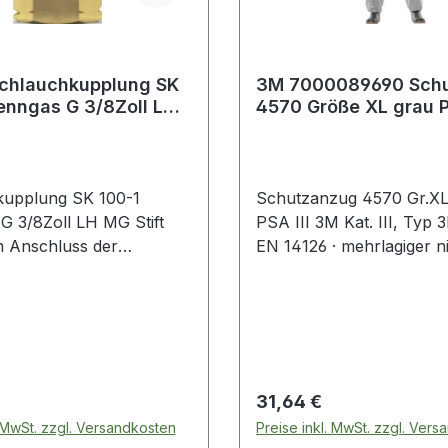
Schlauchkupplung SK
3M 7000089690 Sch
enngas G 3/8Zoll LH
4570 Größe XL grau 
Kategorie III
kupplung SK 100-1
Schutzanzug 4570 Gr.XL
G 3/8Zoll LH MG Stift
PSA III 3M Kat. III, Typ 3
 Anschluss der
EN 14126 · mehrlagiger n
 am Brennerhandgriff ·
mikroporöser PE-Laminat
tätiger Gassperre und
fusselarm · antistatisch ·
entil nach EN 561 - ISO
abgeklebte Nähte · einge
schluss EN 560 Weitere
elastischer Einsatz an der
 Eigenschaften: · Abb.: 6
dreilagige Kapuze schütz
vor biologischen Gefahre
 Preis:
Regulärer Preis:
31,64 €
Flüssigkeitsspritzern, Par
. MwSt. zzgl. Versandkosten
Preise inkl. MwSt. zzgl. Ver
flüssigem Sprühregen, s