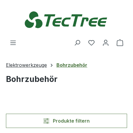
Zum Hauptinhalt springen
Du hast 0 Produ
Ware
Elektrowerkzeuge
Bohrzubehör
Bohrzubehör
Produkte filtern