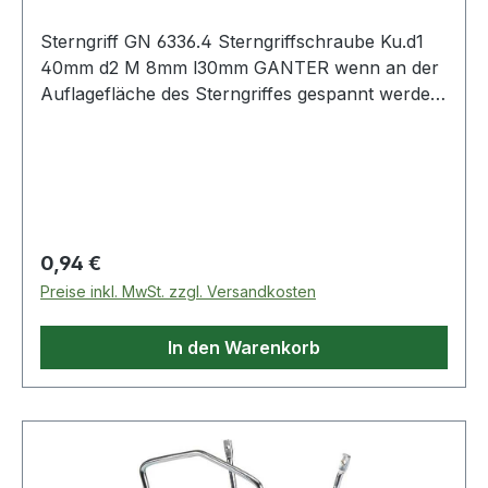
Sterngriff GN 6336.4 Sterngriffschraube Ku.d1
40mm d2 M 8mm l30mm GANTER wenn an der
Auflagefläche des Sterngriffes gespannt werden
soll, sind die Formen TE und SG vorzuziehen ·
Ausführung und Maße der Sterngriffe: DIN 6336
KT - Kunststoff (KT) Weitere technische
Eigenschaften: · d1: 40mm · d2: M 8mm · l: 30mm
weitere Ausführungen auf Anfrage
Regulärer Preis:
0,94 €
Preise inkl. MwSt. zzgl. Versandkosten
In den Warenkorb