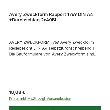
Avery Zweckform Rapport 1769 DIN A4
+Durchschlag 2x40Bl.
AVERY ZWECKFORM 1769 Avery Zweckform
Regiebericht DIN A4 selbstdurchschreibend 1
Die Bauformulare von Avery Zweckform sind
unverzichtbare Helfer für Bau und Handwerk.
Der Rapport/Regiebericht eignet sich besonders ·
um die Arbeitsleistung und den
Materialverbrauch zu dokumentieren. Der
Rapport/Regiebericht im DIN A4 Format
beinhaltet einen gelben Durchschlag und ist
Regulärer Preis:
18,08 €
selbstdurchschreibend. Die Bauformulare von
Preise inkl. MwSt. zzgl. Versandkosten
Avery Zweckform sind vorgelocht · für eine
schnelle Ablage!