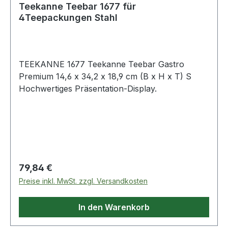
Teekanne Teebar 1677 für
4Teepackungen Stahl
TEEKANNE 1677 Teekanne Teebar Gastro
Premium 14,6 x 34,2 x 18,9 cm (B x H x T) S
Hochwertiges Präsentation-Display.
Regulärer Preis:
79,84 €
Preise inkl. MwSt. zzgl. Versandkosten
In den Warenkorb