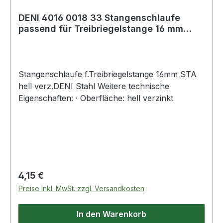
DENI 4016 0018 33 Stangenschlaufe
passend für Treibriegelstange 16 mm
Stahl hel
Stangenschlaufe f.Treibriegelstange 16mm STA
hell verz.DENI Stahl Weitere technische
Eigenschaften: · Oberfläche: hell verzinkt
Regulärer Preis:
4,15 €
Preise inkl. MwSt. zzgl. Versandkosten
In den Warenkorb