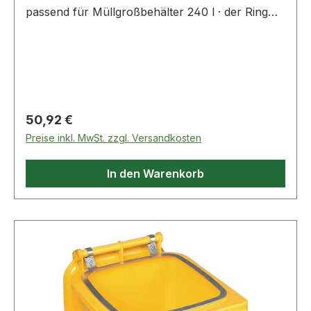
passend für Müllgroßbehälter 240 l · der Ring
wird am Mülltonnengriff befestigt · ideal bei
Feuchtabfällen
Regulärer Preis:
50,92 €
Preise inkl. MwSt. zzgl. Versandkosten
In den Warenkorb