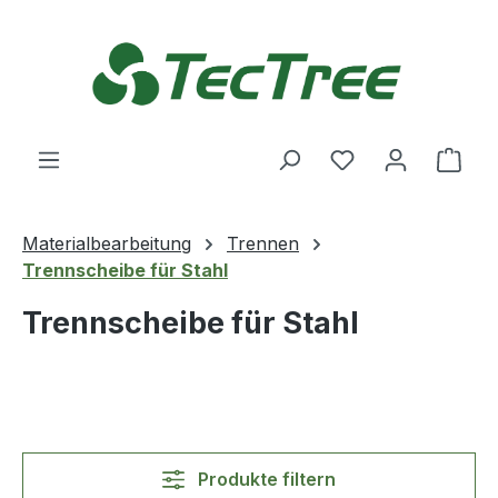
Zum Hauptinhalt springen
Du hast 0 Produ
Ware
Materialbearbeitung
Trennen
Trennscheibe für Stahl
Trennscheibe für Stahl
Produkte filtern