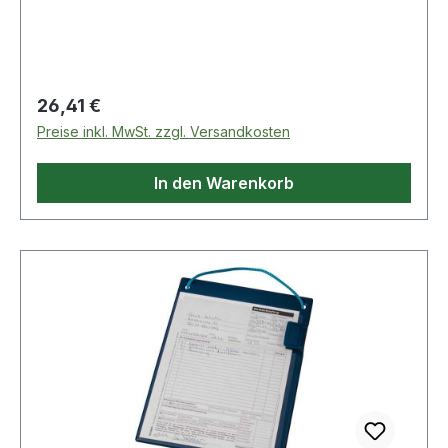
sehr hoher Rollwiderstand und sehr hohe
Verschleißbeständigkeit · mit
PlattenbefestigungWeitere technische
Eigenschaften:· Oberfläche Gehäuse: verzinkt-
Regulärer Preis:
26,41 €
chromatiert· Rückenloch-Ø: 11mm
Preise inkl. MwSt. zzgl. Versandkosten
In den Warenkorb