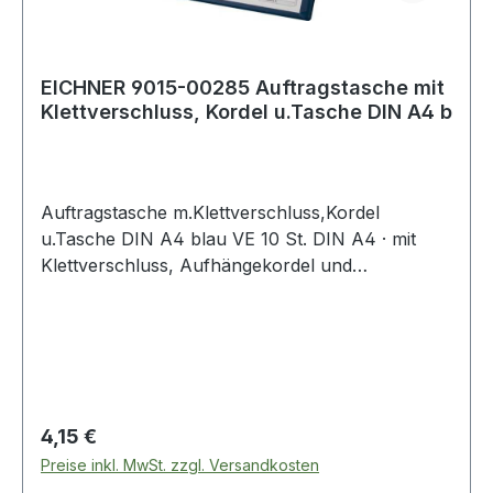
EICHNER 9015-00285 Auftragstasche mit
Klettverschluss, Kordel u.Tasche DIN A4 b
Auftragstasche m.Klettverschluss,Kordel
u.Tasche DIN A4 blau VE 10 St. DIN A4 · mit
Klettverschluss, Aufhängekordel und
Klarsichttasche auf der Vorderseite · VE = 10
Stück Weitere technische Eigenschaften: ·
Format: DIN A4
Regulärer Preis:
4,15 €
Preise inkl. MwSt. zzgl. Versandkosten