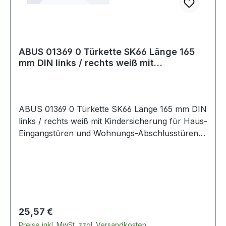
ABUS 01369 0 Türkette SK66 Länge 165
mm DIN links / rechts weiß mit
Kindersicher
ABUS 01369 0 Türkette SK66 Länge 165 mm DIN
links / rechts weiß mit Kindersicherung für Haus-
Eingangstüren und Wohnungs-Abschlusstüren ?
Schiene mit integriertem Federwiderstand als
Kindersicherung ? integrierte Kettenhalterung ?
gehärtete Stahlkette ? sichtbare Kettenlänge 165
mmWeitere technische Eigenschaften:· passend
für: Haus-Eingangstüren und Wohnungs-
Abschlusstüren
Regulärer Preis:
25,57 €
Preise inkl. MwSt. zzgl. Versandkosten