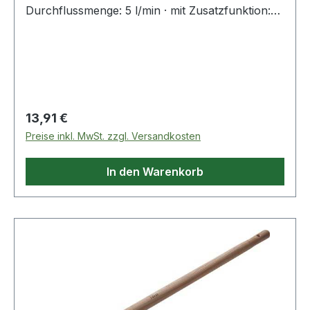
Durchflussmenge: 5 l/min · mit Zusatzfunktion:
schwenkbar · Verwendungszweck:
Badarmaturen Weitere technische Eigenschaften:
· Kennzeichen UBA-Anforderung: Ja ·
Kennzeichen UBA-Positivliste: Ja
Regulärer Preis:
13,91 €
Preise inkl. MwSt. zzgl. Versandkosten
In den Warenkorb