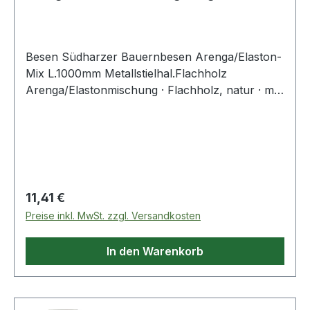
mit Meta
Besen Südharzer Bauernbesen Arenga/Elaston-
Mix L.1000mm Metallstielhal.Flachholz
Arenga/Elastonmischung · Flachholz, natur · mit
Metallstielhalter Ø 24 mm · Südharzer
Bauernbesen
Regulärer Preis:
11,41 €
Preise inkl. MwSt. zzgl. Versandkosten
In den Warenkorb