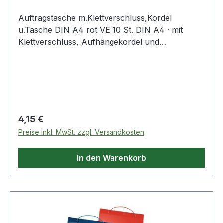
Auftragstasche m.Klettverschluss,Kordel
u.Tasche DIN A4 rot VE 10 St. DIN A4 · mit
Klettverschluss, Aufhängekordel und
Klarsichttasche auf der Vorderseite · VE = 10
Stück Weitere technische Eigenschaften: ·
Format: DIN A4
Regulärer Preis:
4,15 €
Preise inkl. MwSt. zzgl. Versandkosten
In den Warenkorb