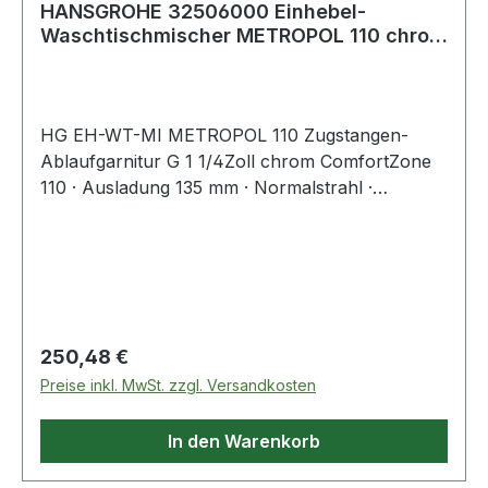
HANSGROHE 32506000 Einhebel-
Waschtischmischer METROPOL 110 chrom
DN 15 mit Zugst
HG EH-WT-MI METROPOL 110 Zugstangen-
Ablaufgarnitur G 1 1/4Zoll chrom ComfortZone
110 · Ausladung 135 mm · Normalstrahl ·
Durchflussmenge bei 3 bar 5 l/min ·
Keramikmischsystem · Temperaturbegrenzung
einstellbar · mit Hebelgriff · Ablaufventil aus
Metall · Anschluss über Anschlussschläuche G
3/8" · Anschlussgröße DN 15 · fü
Regulärer Preis:
250,48 €
Preise inkl. MwSt. zzgl. Versandkosten
In den Warenkorb