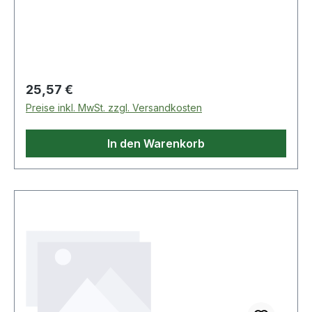
Federwiderstand als Kindersicherung ?
integrierte Kettenhalterung ? gehärtete Stahlkette
? sichtbare Kettenlänge 165 mmWeitere
technische Eigenschaften:· passend für: Haus-
Eingangstüren und Wohnungs-Abschlusstüren
Regulärer Preis:
25,57 €
Preise inkl. MwSt. zzgl. Versandkosten
In den Warenkorb