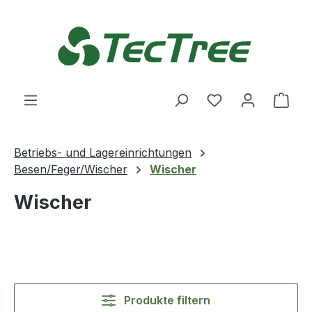
Zum Hauptinhalt springen
Du hast 0 Produ
Ware
Betriebs- und Lagereinrichtungen
Besen/Feger/Wischer
Wischer
Wischer
Produkte filtern