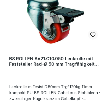
Sprache oder kostenloser App Brennenstuhl
Connect - zu jeder Uhrzeit, an jedem Ort
Brennenstuhl Connect WiFi Steckdose 2.4 GHz
mit 433 MHz Sender und integrierter Zeitschalt-
Funktion für die Verwendung in Innenbereichen
Weitere Produkte im Bereich
BS ROLLEN A621.C10.050 Lenkrolle mit
Feststeller Rad-Ø 50 mm Tragfähigkeit
150
Lenkrolle m.Festst.D.50mm Trgf.120kg 11mm
kompakt PU BS ROLLEN Gabel aus Stahlblech ·
zweireihiger Kugelkranz im Gabelkopf ·
Lauffläche Polyurethan 90+/-3 Shore A ·
niedrige Bauhöhe · hohe Tragkraft · Kugellager ·