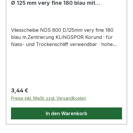
Ø 125 mm very fine 180 blau mit
Zentrierun
Vliesscheibe NDS 800 D.125mm very fine 180
blau m.Zentrierung KLINGSPOR Korund · für
Nass- und Trockenschliff verwendbar · hohe
Kantenstabilität · aggressives Schleifverhalten ·
lange Standzeit · mit ausdrückbarem Mittelloch
für einfache Montage · sicheren Halt und
ruhigen Rundlauf auf Stütztellern mit
Zentrierung · auch auf Stütztellern ohne
Zentrierung und auf Fiberscheiben-Stütztellern
Regulärer Preis:
3,44 €
mit Spannschraube einsetzbarWeitere
Preise inkl. MwSt. zzgl. Versandkosten
technische Eigenschaften:· Schleifmittel: Korund·
Anwendungsgebiet: Metall Universal, Edelstahl·
In den Warenkorb
Bindung: Kunstharz· Bohrungsdurchmesser:
22mm· Nutzungsart: Winkelschleifer·
Verpackungsart: Folie/Beutel