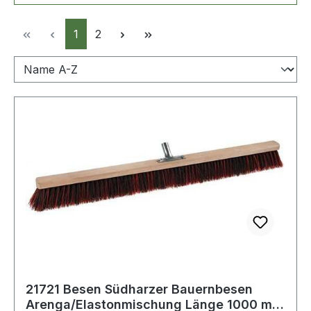
Seite
Seite
1
2
21721 Besen Südharzer Bauernbesen
Arenga/Elastonmischung Länge 1000 mm