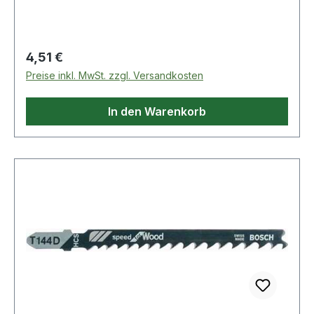
Milwaukee, AEG
Regulärer Preis:
4,51 €
Preise inkl. MwSt. zzgl. Versandkosten
In den Warenkorb