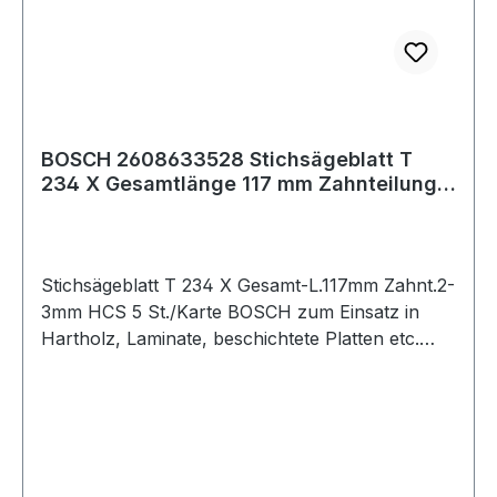
BOSCH 2608633528 Stichsägeblatt T
234 X Gesamtlänge 117 mm Zahnteilung
2-3 mm HC
Stichsägeblatt T 234 X Gesamt-L.117mm Zahnt.2-
3mm HCS 5 St./Karte BOSCH zum Einsatz in
Hartholz, Laminate, beschichtete Platten etc.
passend für Tischsägen der Fabrikate Bosch,
DeWalt, Festool, Flex, Makita, Metabo, AEG,
Milwaukee