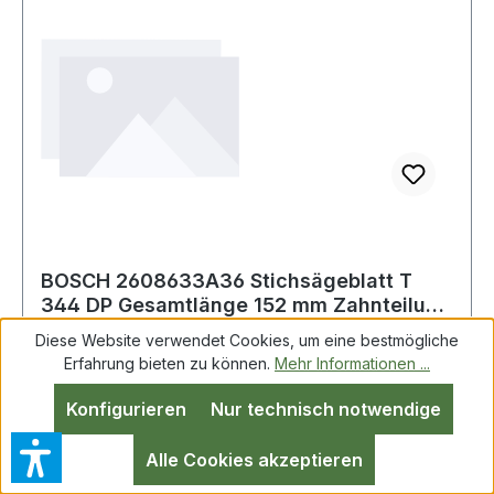
BOSCH 2608633A36 Stichsägeblatt T
344 DP Gesamtlänge 152 mm Zahnteilung
4 mm HCS
Diese Website verwendet Cookies, um eine bestmögliche
Erfahrung bieten zu können.
Mehr Informationen ...
Stichsägeblatt T 344 DP Precision for Wood
Konfigurieren
Nur technisch notwendige
L.152mm Zahnteilung 4mm HCS 5er Pack aus
HCS-Stahl · zum Einsatz in weichen Materialien
Alle Cookies akzeptieren
wie Holz, Holzfaserplatten, Kunststoffe etc. ·