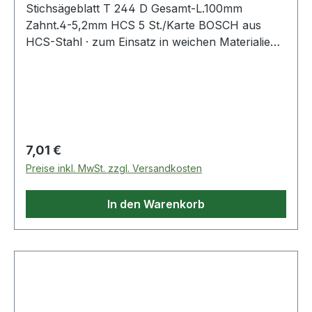
Stichsägeblatt T 244 D Gesamt-L.100mm
Zahnt.4-5,2mm HCS 5 St./Karte BOSCH aus
HCS-Stahl · zum Einsatz in weichen Materialien
wie Holz, Holzfaserplatten, Kunststoffe etc. ·
passend für Stichsägen der Fabrikate Bosch,
DeWalt, Festool, Flex, Makita, Metabo,
Milwaukee, AEG
Regulärer Preis:
7,01 €
Preise inkl. MwSt. zzgl. Versandkosten
In den Warenkorb