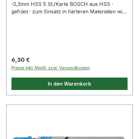
-2,3mm HSS 5 St./Karte BOSCH aus HSS ·
gefräst · zum Einsatz in härteren Materialien wie
Metall, Aluminium und Buntmetall · passend für
Stichsägen der Fabrikate Bosch, DeWalt,
Festool, Flex, Makita, Metabo
Regulärer Preis:
6,30 €
Preise inkl. MwSt. zzgl. Versandkosten
In den Warenkorb