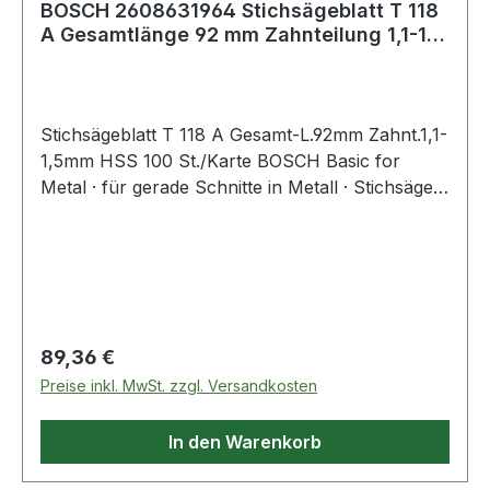
BOSCH 2608631964 Stichsägeblatt T 118
A Gesamtlänge 92 mm Zahnteilung 1,1-1,5
mm
Stichsägeblatt T 118 A Gesamt-L.92mm Zahnt.1,1-
1,5mm HSS 100 St./Karte BOSCH Basic for
Metal · für gerade Schnitte in Metall · Stichsägen
mit T-Schaft-Aufnahme · Einnockenschaft
Regulärer Preis:
89,36 €
Preise inkl. MwSt. zzgl. Versandkosten
In den Warenkorb