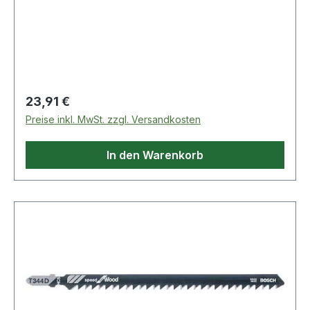
Materialien wie Holz, Holzfaserplatten,
Kunststoffe etc. · passend für Stichsägen der
Fabrikate Bosch, DeWalt, Festool, Flex, Makita,
Metabo, Milwaukee, AEG
Regulärer Preis:
23,91 €
Preise inkl. MwSt. zzgl. Versandkosten
In den Warenkorb