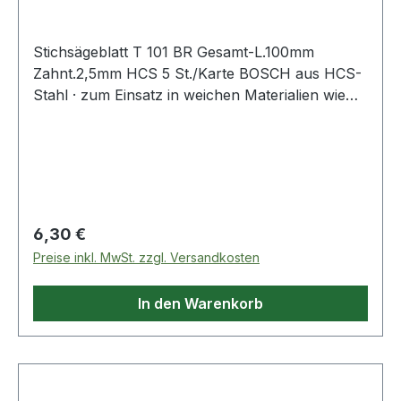
Stichsägeblatt T 101 BR Gesamt-L.100mm
Zahnt.2,5mm HCS 5 St./Karte BOSCH aus HCS-
Stahl · zum Einsatz in weichen Materialien wie
Holz, Holzfaserplatten, Kunststoffe etc. ·
passend für Stichsägen der Fabrikate Bosch,
DeWalt, Festool, Flex, Makita, Metabo,
Milwaukee, AEG
Regulärer Preis:
6,30 €
Preise inkl. MwSt. zzgl. Versandkosten
In den Warenkorb