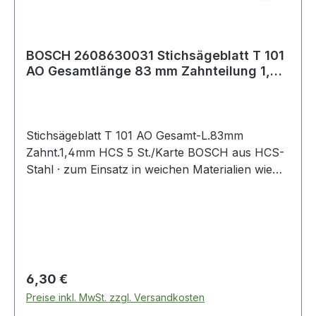
BOSCH 2608630031 Stichsägeblatt T 101
AO Gesamtlänge 83 mm Zahnteilung 1,4
mm HC
Stichsägeblatt T 101 AO Gesamt-L.83mm
Zahnt.1,4mm HCS 5 St./Karte BOSCH aus HCS-
Stahl · zum Einsatz in weichen Materialien wie
Holz, Holzfaserplatten, Kunststoffe etc. ·
passend für Stichsägen der Fabrikate Bosch,
DeWalt, Festool, Flex, Makita, Metabo,
Milwaukee, AEG
Regulärer Preis:
6,30 €
Preise inkl. MwSt. zzgl. Versandkosten