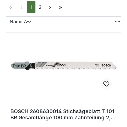
Seite
Seite
1
2
BOSCH 2608630014 Stichsägeblatt T 101
BR Gesamtlänge 100 mm Zahnteilung 2,5
mm H