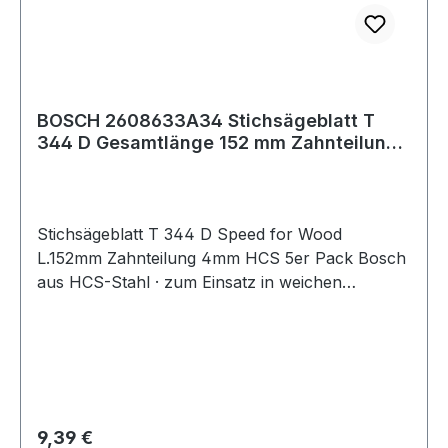
BOSCH 2608633A34 Stichsägeblatt T
344 D Gesamtlänge 152 mm Zahnteilung
4 mm HCS
Stichsägeblatt T 344 D Speed for Wood
L.152mm Zahnteilung 4mm HCS 5er Pack Bosch
aus HCS-Stahl · zum Einsatz in weichen
Materialien wie Holz, Holzfaserplatten,
Kunststoffe etc. · passend für Stichsägen der
Fabrikate Bosch, DeWalt, Festool, Flex, Makita,
Metabo, Milwaukee, AEG
Regulärer Preis:
9,39 €