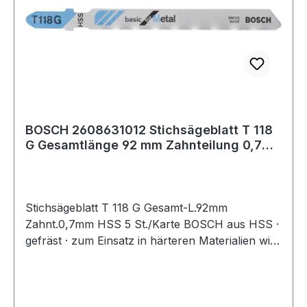
BOSCH 2608631012 Stichsägeblatt T 118
G Gesamtlänge 92 mm Zahnteilung 0,7
mm HSS
Stichsägeblatt T 118 G Gesamt-L.92mm
Zahnt.0,7mm HSS 5 St./Karte BOSCH aus HSS ·
gefräst · zum Einsatz in härteren Materialien wie
Metall, Aluminium und Buntmetall · passend für
Stichsägen der Fabrikate Bosch, DeWalt,
Festool, Flex, Makita, Metabo