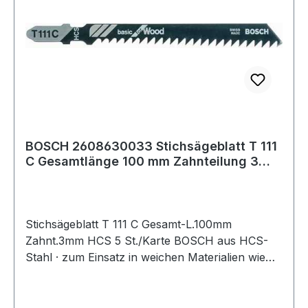
BOSCH 2608630033 Stichsägeblatt T 111
C Gesamtlänge 100 mm Zahnteilung 3
mm HCS
Stichsägeblatt T 111 C Gesamt-L.100mm
Zahnt.3mm HCS 5 St./Karte BOSCH aus HCS-
Stahl · zum Einsatz in weichen Materialien wie
Holz, Holzfaserplatten, Kunststoffe etc. ·
passend für Stichsägen der Fabrikate Bosch,
DeWalt, Festool, Flex, Makita, Metabo,