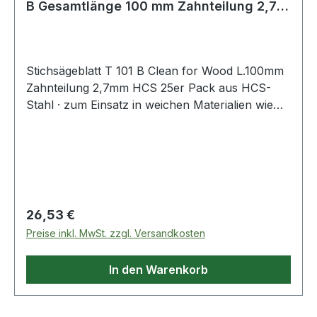
B Gesamtlänge 100 mm Zahnteilung 2,7
mm HC
Stichsägeblatt T 101 B Clean for Wood L.100mm
Zahnteilung 2,7mm HCS 25er Pack aus HCS-
Stahl · zum Einsatz in weichen Materialien wie
Holz, Holzfaserplatten, Kunststoffe etc. ·
passend für Stichsägen der Fabrikate Bosch,
DeWalt, Festool, Flex, Makita, Metabo,
Milwaukee, AEG
Regulärer Preis:
26,53 €
Preise inkl. MwSt. zzgl. Versandkosten
In den Warenkorb