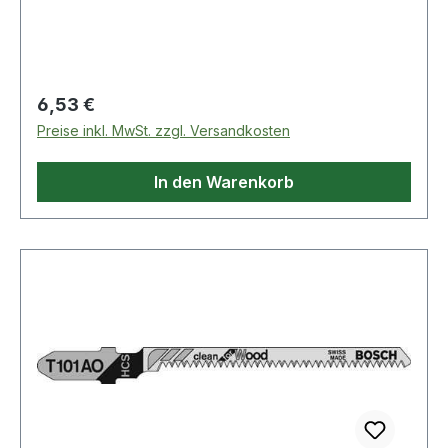
DeWalt, Festool, Flex, Makita, Metabo,
Milwaukee, AEG
Regulärer Preis:
6,53 €
Preise inkl. MwSt. zzgl. Versandkosten
In den Warenkorb