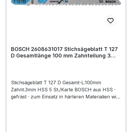
BOSCH 2608631017 Stichsägeblatt T 127
D Gesamtlänge 100 mm Zahnteilung 3
mm HSS
Stichsägeblatt T 127 D Gesamt-L.100mm
Zahnt.3mm HSS 5 St./Karte BOSCH aus HSS ·
gefräst · zum Einsatz in härteren Materialien wie
Metall, Aluminium und Buntmetall · passend für
Stichsägen der Fabrikate Bosch, DeWalt,
Festool, Flex, Makita, Metabo