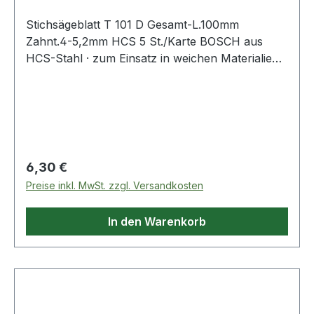
Stichsägeblatt T 101 D Gesamt-L.100mm
Zahnt.4-5,2mm HCS 5 St./Karte BOSCH aus
HCS-Stahl · zum Einsatz in weichen Materialien
wie Holz, Holzfaserplatten, Kunststoffe etc. ·
passend für Stichsägen der Fabrikate Bosch,
DeWalt, Festool, Flex, Makita, Metabo,
Milwaukee, AEG
Regulärer Preis:
6,30 €
Preise inkl. MwSt. zzgl. Versandkosten
In den Warenkorb