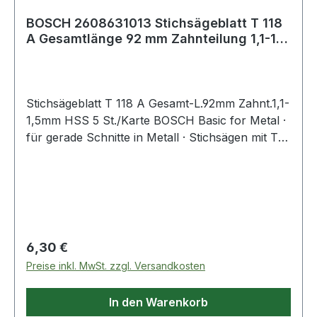
BOSCH 2608631013 Stichsägeblatt T 118
A Gesamtlänge 92 mm Zahnteilung 1,1-1,5
mm
Stichsägeblatt T 118 A Gesamt-L.92mm Zahnt.1,1-
1,5mm HSS 5 St./Karte BOSCH Basic for Metal ·
für gerade Schnitte in Metall · Stichsägen mit T-
Schaft-Aufnahme · Einnockenschaft
Regulärer Preis:
6,30 €
Preise inkl. MwSt. zzgl. Versandkosten
In den Warenkorb