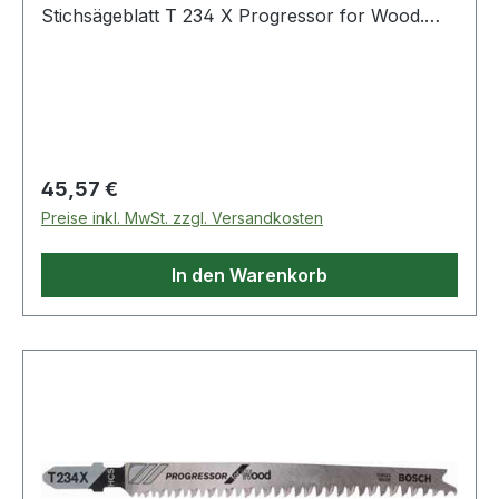
Stichsägeblatt T 234 X Progressor for Wood.
Das T 234 X Progressor for Wood Stichsägeblatt
für den Gebrauch bei dickem oder dünnem Holz
macht saubere gerade Schnitte. Die
Zahngeometrie mit progressiv ansteigender
Zahnteilung ermöglicht den Gebrauch bei Ma
Regulärer Preis:
45,57 €
Preise inkl. MwSt. zzgl. Versandkosten
In den Warenkorb