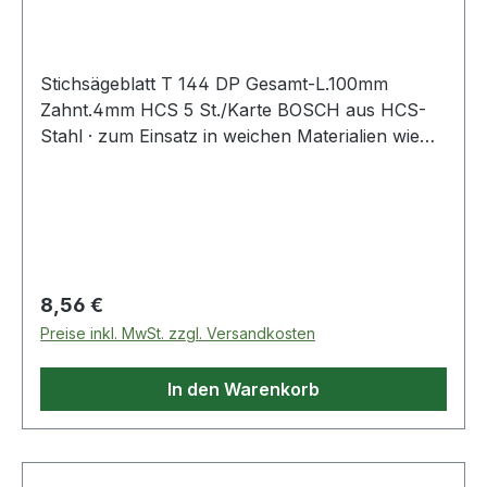
mm HCS
Stichsägeblatt T 144 DP Gesamt-L.100mm
Zahnt.4mm HCS 5 St./Karte BOSCH aus HCS-
Stahl · zum Einsatz in weichen Materialien wie
Holz, Holzfaserplatten, Kunststoffe etc. ·
passend für Stichsägen der Fabrikate Bosch,
DeWalt, Festool, Flex, Makita, Metabo,
Milwaukee, AEG
Regulärer Preis:
8,56 €
Preise inkl. MwSt. zzgl. Versandkosten
In den Warenkorb