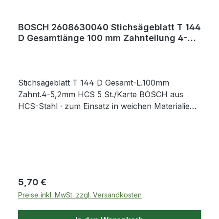
BOSCH 2608630040 Stichsägeblatt T 144
D Gesamtlänge 100 mm Zahnteilung 4-
5,2 mm
Stichsägeblatt T 144 D Gesamt-L.100mm
Zahnt.4-5,2mm HCS 5 St./Karte BOSCH aus
HCS-Stahl · zum Einsatz in weichen Materialien
wie Holz, Holzfaserplatten, Kunststoffe etc. ·
passend für Stichsägen der Fabrikate Bosch,
DeWalt, Festool, Flex, Makita, Metabo,
Milwaukee, AEG
Regulärer Preis:
5,70 €
Preise inkl. MwSt. zzgl. Versandkosten