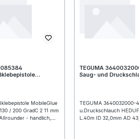
Ausführung: Doppelhub,
FKM
 085384
TEGUMA 364003200
klebepistole
Saug- und Druckschl
ue 5011 18 V 130 /
HEDUFLEX® Länge 4
 min 11 m
Innen-Ø 32 mm
klebepistole MobileGlue
TEGUMA 3640032000-4
 130 / 200 GradC 2 11 mm
u.Druckschlauch HEDU
llrounder - handlich,
L.40m ID 32,0mm AD 4
nktgenau ·
TEGUMA Gummi Saug- und
elles, kabelloses und
Druckschlauch für Betri