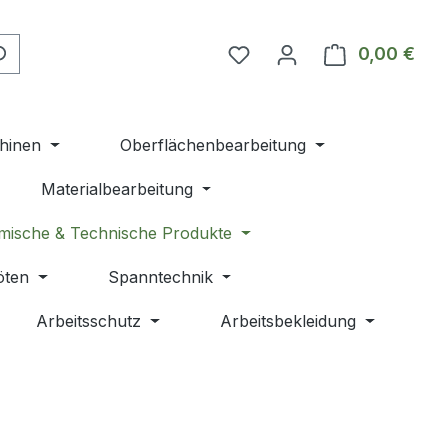
Du hast 0 Produkte auf 
0,00 €
Ware
hinen
Oberflächenbearbeitung
Materialbearbeitung
mische & Technische Produkte
öten
Spanntechnik
Arbeitsschutz
Arbeitsbekleidung