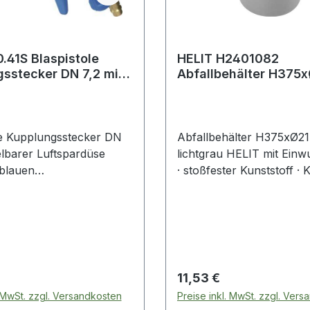
41S Blaspistole
HELIT H2401082
sstecker DN 7,2 mit
Abfallbehälter H375xØ214mm
er Luftspardüse
6 l lichtgrau
le Kupplungsstecker DN
Abfallbehälter H375xØ2
elbarer Luftspardüse
lichtgrau HELIT mit Einw
blauen
· stoßfester Kunststoff · K
verstärktem Polyamid
abnehmbar
 Preis:
Regulärer Preis:
11,53 €
. MwSt. zzgl. Versandkosten
Preise inkl. MwSt. zzgl. Ver