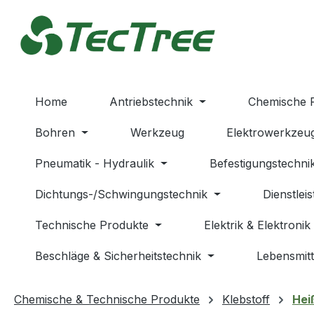
m Hauptinhalt springen
Zur Suche springen
Zur Hauptnavigation springen
Home
Antriebstechnik
Chemische 
Bohren
Werkzeug
Elektrowerkzeu
Pneumatik - Hydraulik
Befestigungstechni
Dichtungs-/Schwingungstechnik
Dienstlei
Technische Produkte
Elektrik & Elektronik
Beschläge & Sicherheitstechnik
Lebensmitt
Chemische & Technische Produkte
Klebstoff
Hei