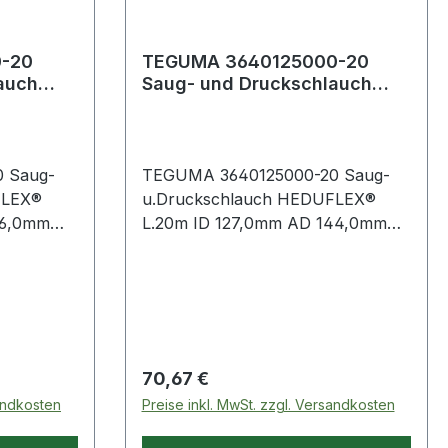
-20
TEGUMA 3640125000-20
auch
Saug- und Druckschlauch
0 m
HEDUFLEX® Länge 20 m
Innen-Ø 127 mm
 Saug-
TEGUMA 3640125000-20 Saug-
FLEX®
u.Druckschlauch HEDUFLEX®
26,0mm
L.20m ID 127,0mm AD 144,0mm
TEGUMA Gummi Saug- und
ebswasser
Druckschlauch für Betriebswasser
n- und
und Gülle. Bedingt säuren- und
laugenbeständig. Weitere
 ·
technische Eigenschaften: ·
icht: 4,
Biegeradius: 510mm · Gewicht: 6,
Regulärer Preis:
70,67 €
sandkosten
Preise inkl. MwSt. zzgl. Versandkosten