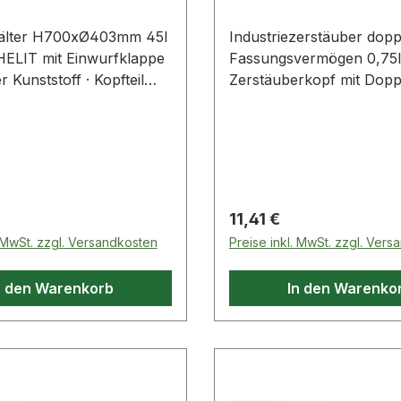
Doppe
hälter H700xØ403mm 45l
Industriezerstäuber dop
 HELIT mit Einwurfklappe
Fassungsvermögen 0,75l
r Kunststoff · Kopfteil
Zerstäuberkopf mit Dopp
ar
frei positionierbar · Far
· Druckfeder aus Edelstahl
Verwendung mit dünnflü
Medien, wie Schmiermitte
Bremsenreiniger und Rei
den Bereichen Industrie 
 Preis:
Regulärer Preis:
11,41 €
soweit die Materialien de
. MwSt. zzgl. Versandkosten
Preise inkl. MwSt. zzgl. Ver
Zerstäubers gegen diese
beständig sind · ggf. auf
n den Warenkorb
In den Warenko
testen · nach Gebrauch m
Klarwasser gründlich spü
Sprühvolumen pro Doppe
ml · Dichtung: Viton Weit
technische Eigenschaften: