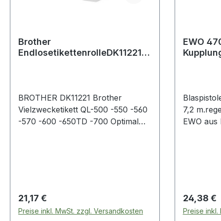
Brother
EWO 470.
EndlosetikettenrolleDK11221
Kupplung
23x23mm Papier quadrat.
regelbar
weiß
BROTHER DK11221 Brother
Blaspisto
Vielzwecketikett QL-500 -550 -560
7,2 m.reg
-570 -600 -650TD -700 Optimal
EWO aus 
für Ihren allgemeinen
glaskugel
Beschriftungsbedarf geeignet. Die
selbstklebenden Papieretiketten
sind sowohl zu Hause als auch im
Büro einsetzbar und werden für
gewöhnlich für Versand- und
Regulärer Preis:
Regulärer
21,17 €
24,38 €
Verwaltungszwecke genutzt. Mit
Preise inkl. MwSt. zzgl. Versandkosten
Preise inkl
diesen vorgeschnittenen Etiketten