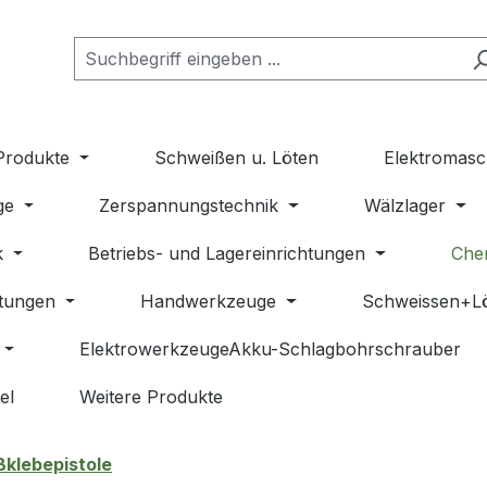
Produkte
Schweißen u. Löten
Elektromasc
ge
Zerspannungstechnik
Wälzlager
k
Betriebs- und Lagereinrichtungen
Che
stungen
Handwerkzeuge
Schweissen+L
ElektrowerkzeugeAkku-Schlagbohrschrauber
el
Weitere Produkte
ßklebepistole