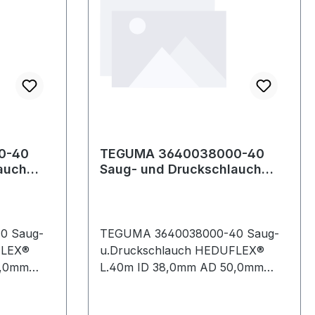
 Viton®
0-40
TEGUMA 3640038000-40
auch
Saug- und Druckschlauch
0 m
HEDUFLEX® Länge 40 m
Innen-Ø 38 mm
0 Saug-
TEGUMA 3640038000-40 Saug-
FLEX®
u.Druckschlauch HEDUFLEX®
3,0mm
L.40m ID 38,0mm AD 50,0mm
TEGUMA Gummi Saug- und
ebswasser
Druckschlauch für Betriebswasser