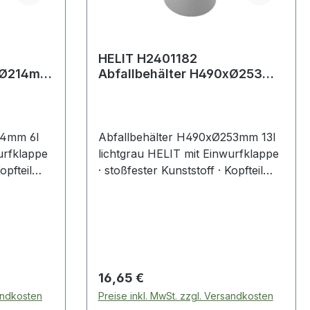
HELIT H2401182
Abfallbehälter H490xØ253mm
13 l lichtgrau
14mm 6l
Abfallbehälter H490xØ253mm 13l
urfklappe
lichtgrau HELIT mit Einwurfklappe
opfteil
· stoßfester Kunststoff · Kopfteil
abnehmbar
Regulärer Preis:
16,65 €
sandkosten
Preise inkl. MwSt. zzgl. Versandkosten