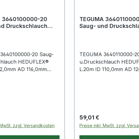
 3640100000-20
TEGUMA 3640110000
nd Druckschlauch
Saug- und Druckschl
X® Länge 20 m
HEDUFLEX® Länge 2
 102 mm
Innen-Ø 110 mm
640100000-20 Saug-
TEGUMA 3640110000-20
chlauch HEDUFLEX®
u.Druckschlauch HEDU
102,0mm AD 116,0mm
L.20m ID 110,0mm AD 1
d
TEGUMA Gummi Saug- und
auch für Betriebswasser
Druckschlauch für Betri
. Bedingt säuren- und
und Gülle. Bedingt säure
tändig. Weitere
laugenbeständig. Weitere
 Eigenschaften: ·
technische Eigenschaften:
us: 410mm · Gewicht: 3,9
Biegeradius: 440mm · Gew
 Preis:
Regulärer Preis:
59,01 €
. MwSt. zzgl. Versandkosten
Preise inkl. MwSt. zzgl. Ver