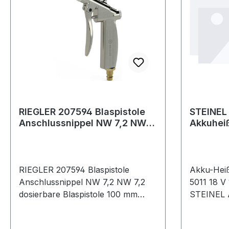
RIEGLER 207594 Blaspistole
STEINEL
Anschlussnippel NW 7,2 NW
Akkuheiß
7,2 dosierbare Blaspistole
MobileGl
200 °C 2
RIEGLER 207594 Blaspistole
Akku-Heiß
Anschlussnippel NW 7,2 NW 7,2
5011 18 V
dosierbare Blaspistole 100 mm
STEINEL A
dosierbare Blaspistole ·
leicht, pu
Venturidüse · Bohrung 1,5 mm ·
profession