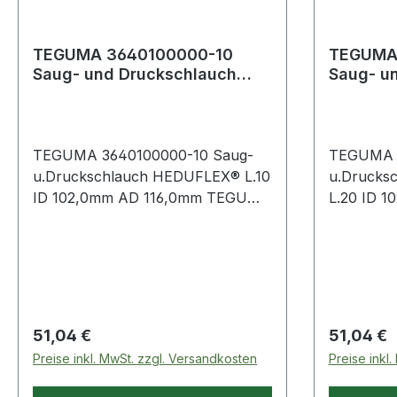
TEGUMA 3640100000-10
TEGUMA
Saug- und Druckschlauch
Saug- u
HEDUFLEX® Länge 10 m
HEDUFLE
Innen-Ø 102 mm
Innen-Ø
TEGUMA 3640100000-10 Saug-
TEGUMA 3
u.Druckschlauch HEDUFLEX® L.10
u.Drucks
ID 102,0mm AD 116,0mm TEGUMA
L.20 ID 
Gummi Saug- und Druckschlauch
TEGUMA Gummi Saug- un
für Betriebswasser und Gülle.
Druckschl
Bedingt säuren- und
und Gülle
laugenbeständig. Weitere
laugenbes
technische Eigenschaften: ·
technische
Biegeradius: 410mm · Gewicht: 3,9
Biegeradi
Regulärer Preis:
Regulärer
51,04 €
51,04 €
Preise inkl. MwSt. zzgl. Versandkosten
Preise inkl