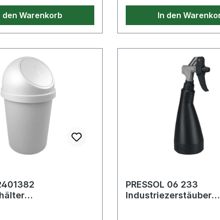
n den Warenkorb
In den Warenko
2401382
PRESSOL 06 233
hälter
Industriezerstäuber
03mm 45 l lichtgrau
doppelwirkend
Fassungsvermögen 0,