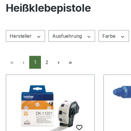
Heißklebepistole
Hersteller
Ausfuehrung
Farbe
Seite
Seite
1
2