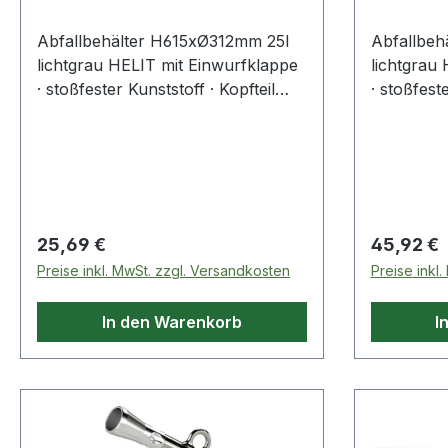
Abfallbehälter H615xØ312mm 25l
Abfallbe
lichtgrau HELIT mit Einwurfklappe
lichtgrau
· stoßfester Kunststoff · Kopfteil
· stoßfeste
abnehmbar
abnehmb
Regulärer Preis:
Regulärer
25,69 €
45,92 €
Preise inkl. MwSt. zzgl. Versandkosten
Preise inkl
In den Warenkorb
I