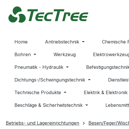
m Hauptinhalt springen
Zur Suche springen
Zur Hauptnavigation springen
Home
Antriebstechnik
Chemische 
Bohren
Werkzeug
Elektrowerkzeu
Pneumatik - Hydraulik
Befestigungstechni
Dichtungs-/Schwingungstechnik
Dienstlei
Technische Produkte
Elektrik & Elektronik
Beschläge & Sicherheitstechnik
Lebensmitt
Betriebs- und Lagereinrichtungen
Besen/Feger/Wisc