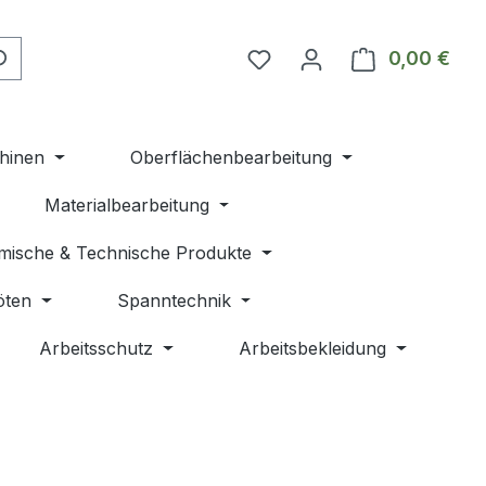
Du hast 0 Produkte auf 
0,00 €
Ware
hinen
Oberflächenbearbeitung
Materialbearbeitung
mische & Technische Produkte
öten
Spanntechnik
Arbeitsschutz
Arbeitsbekleidung