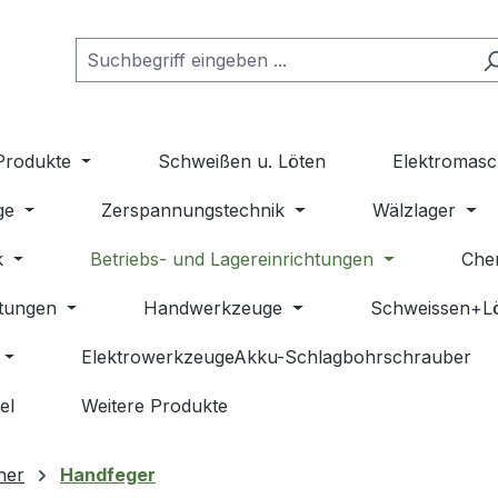
Produkte
Schweißen u. Löten
Elektromasc
ge
Zerspannungstechnik
Wälzlager
k
Betriebs- und Lagereinrichtungen
Che
stungen
Handwerkzeuge
Schweissen+L
ElektrowerkzeugeAkku-Schlagbohrschrauber
el
Weitere Produkte
her
Handfeger