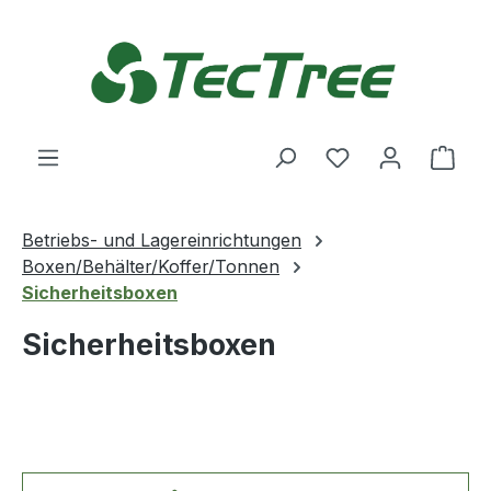
Zum Hauptinhalt springen
Du hast 0 Produ
Ware
Betriebs- und Lagereinrichtungen
Boxen/Behälter/Koffer/Tonnen
Sicherheitsboxen
Sicherheitsboxen