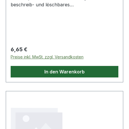
beschreib- und löschbares
Wechselspeichermedium. Mit Drehmechanismus.
Mit Öse zur Befestigung am Schlüsselring.
Regulärer Preis:
6,65 €
Preise inkl. MwSt. zzgl. Versandkosten
In den Warenkorb