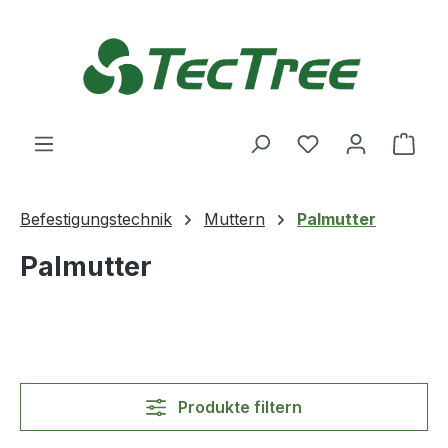
Zum Hauptinhalt springen
Du hast 0 Produ
Ware
Befestigungstechnik
Muttern
Palmutter
Palmutter
Produkte filtern