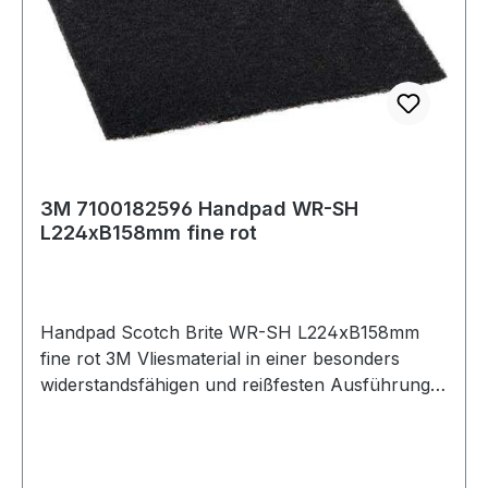
3M 7100182596 Handpad WR-SH
L224xB158mm fine rot
Handpad Scotch Brite WR-SH L224xB158mm
fine rot 3M Vliesmaterial in einer besonders
widerstandsfähigen und reißfesten Ausführung ·
eignet sich für höchste Beanspruchung mit einer
verlängerten Lebensdauer Weitere technische
Eigenschaften: · Farbe: rot