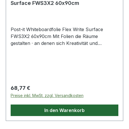
Surface FWS3X2 60x90cm
Post-it Whiteboardfolie Flex Write Surface
FWS3X2 60x90cm Mit Folien die Räume
gestalten · an denen sich Kreativität und
Produktivität entfalten können. Einfache
Reinigung Nur mit Wasser reinigen. Verwandeln
Sie eine Arbeitsfläche schnell in ein Whiteboard.
Haften auf zahlreichen gestrichenen Wänden
und Stahl-Oberflächen sowie auf Glas und
glattem Holz · Whiteboards und Kreidetafeln.
Regulärer Preis:
68,77 €
Individueller Zuschnitt möglich.
Preise inkl. MwSt. zzgl. Versandkosten
In den Warenkorb