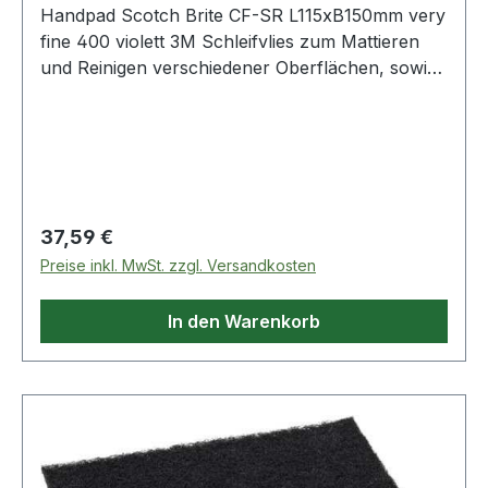
Handpad Scotch Brite CF-SR L115xB150mm very
fine 400 violett 3M Schleifvlies zum Mattieren
und Reinigen verschiedener Oberflächen, sowie
zum Anrauen von Lackoberflächen, Finishen,
Reinigen und Entgraten Weitere technische
Eigenschaften: · Farbe: violett
Regulärer Preis:
37,59 €
Preise inkl. MwSt. zzgl. Versandkosten
In den Warenkorb