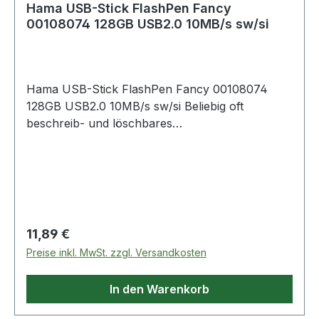
Hama USB-Stick FlashPen Fancy
00108074 128GB USB2.0 10MB/s sw/si
Hama USB-Stick FlashPen Fancy 00108074
128GB USB2.0 10MB/s sw/si Beliebig oft
beschreib- und löschbares
Wechselspeichermedium. LED-Funktionsanzeige
gibt Auskunft über den Verbindungsstatus. Stick
aus gebürstetem Aluminium · mit
Verschlusskappe. Geeignet für Endgeräte mit
USB-Schnittstelle. Mit Öse z.B. zur Befestigung
am Schlüsselring.
Regulärer Preis:
11,89 €
Preise inkl. MwSt. zzgl. Versandkosten
In den Warenkorb