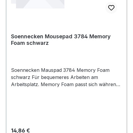
Soennecken Mousepad 3784 Memory
Foam schwarz
Soennecken Mauspad 3784 Memory Foam
schwarz Für bequemeres Arbeiten am
Arbeitsplatz. Memory Foam passt sich während
der Benutzung optimal an das Handgelenk an
und verhindert somit Schmerzen im Handgelenk.
Ergonomisch geformtes Mauspad. Reduziert
Druckpunkte und verhindert Schmerzen im
Handgelenk.
Regulärer Preis:
14,86 €