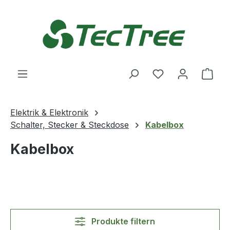
Zum Hauptinhalt springen
Du hast 0 Produ
Ware
Elektrik & Elektronik
Schalter, Stecker & Steckdose
Kabelbox
Kabelbox
Produkte filtern