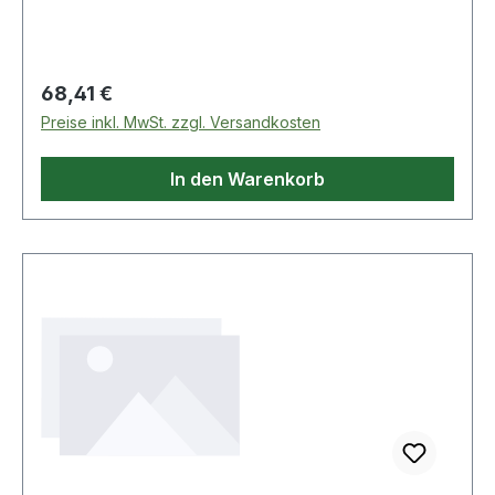
durch die das Ablagegut ohne Öffnen der Lade
eingeschoben werden kann. Federleichte
Ladenführung mit einzigartigem Stopp-
Mechanismus.
Regulärer Preis:
68,41 €
Preise inkl. MwSt. zzgl. Versandkosten
In den Warenkorb