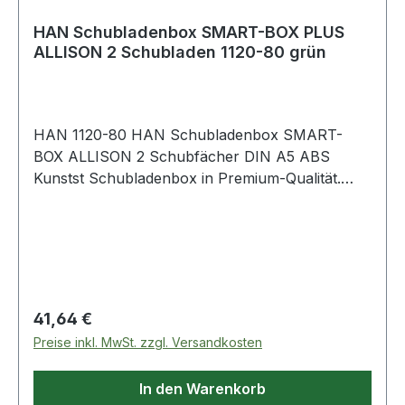
Werkstoff des Motorgehäuses: rostfreier Stahl ·
Werkstoff des Pumpengehäuses: Polypropylen
HAN Schubladenbox SMART-BOX PLUS
ALLISON 2 Schubladen 1120-80 grün
(PP) · Max. Förderhöhe: 7,00m
HAN 1120-80 HAN Schubladenbox SMART-
BOX ALLISON 2 Schubfächer DIN A5 ABS
Kunstst Schubladenbox in Premium-Qualität.
Einzigartiges und innovatives Design in
hochglänzender Ausführung für vielfältige
Einsatzmöglichkeiten: im Büro · im Meeting oder
zu Hause. Leichtlaufende Schubladen mit
entnehmbarer Zwischenwand für die perfekte
Ordnung. Inklusive Kabelhalter im Bodenrahmen.
Regulärer Preis:
41,64 €
Beliebig stapelbar mit mehreren ALLISONs oder
Preise inkl. MwSt. zzgl. Versandkosten
SMART-Organizern.
In den Warenkorb