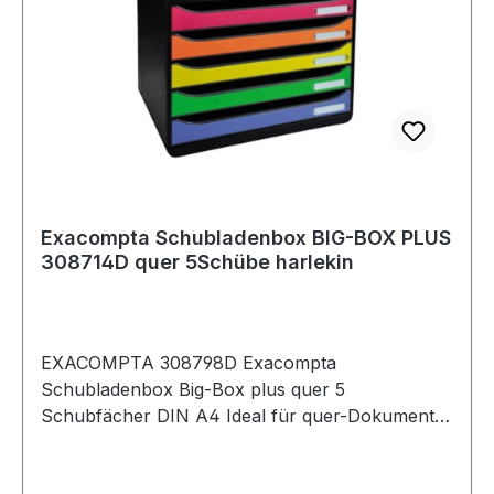
Exacompta Schubladenbox BIG-BOX PLUS
308714D quer 5Schübe harlekin
EXACOMPTA 308798D Exacompta
Schubladenbox Big-Box plus quer 5
Schubfächer DIN A4 Ideal für quer-Dokumente
wie Tabellen. Passt auch in untiefe Schränke
oder Büromöbel. Griffgünstige Ausnehmung ·