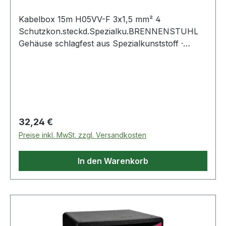
Kabelbox 15m H05VV-F 3x1,5 mm² 4
Schutzkon.steckd.Spezialku.BRENNENSTUHL
Gehäuse schlagfest aus Spezialkunststoff ·
ergnonomisch geformter Tragegriff · gute
Standfestigkeit durch stabilen Doppelfuß · 4
Schutzkontakt-Steckdosen · mit
Überhitzungsschutz Kunststoffkabel H05VV-F ·
zum Einsatz im Innenbereich Weitere technische
Eig
Regulärer Preis:
32,24 €
Preise inkl. MwSt. zzgl. Versandkosten
In den Warenkorb