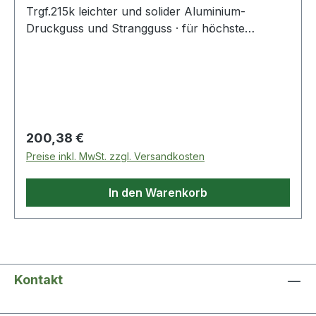
Trgf.215k leichter und solider Aluminium-
Druckguss und Strangguss · für höchste
Belastung im täglichen Gebrauch · verstellbare
Tragwalzen für Trommeln bis max. Ø 1 m ·
robuste, geschlossene Tragwalzen · garantiert
wartungsfreie Laufeigenschaft · kompakte
Standfüße · stabiler, rutschfester Stand ·
komplett vormontiert · keine Eigenmontage
Regulärer Preis:
200,38 €
notwendig · nachrüstbare Lenkrollen für
Preise inkl. MwSt. zzgl. Versandkosten
schnellen Positionswechsel
In den Warenkorb
Kontakt