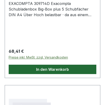
EXACOMPTA 309714D Exacompta
Schubladenbox Big-Box plus 5 Schubfächer
DIN A4 Über Hoch belastbar · da aus einem
Guss gefertigtes Mono-Block Gehäuse.
Federleichte Ladenführung mit einzigartigem
Stopp-Mechanismus.
Regulärer Preis:
68,41 €
Preise inkl. MwSt. zzgl. Versandkosten
In den Warenkorb