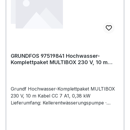
GRUNDFOS 97519841 Hochwasser-
Komplettpaket MULTIBOX 230 V, 10 m
Kabel CC 7 A1, 0
Grundf Hochwasser-Komplettpaket MULTIBOX
230 V, 10 m Kabel CC 7 A1, 0,38 kW
Lieferumfang: Kellerentwässerungspumpe ·
angebaute Storz C-Kupplung · 15 m
Druckschlauch inkl. Edelstahl-Knickschutz (für
scharfkantige Ecken) · Rückschlagklappe · 3-