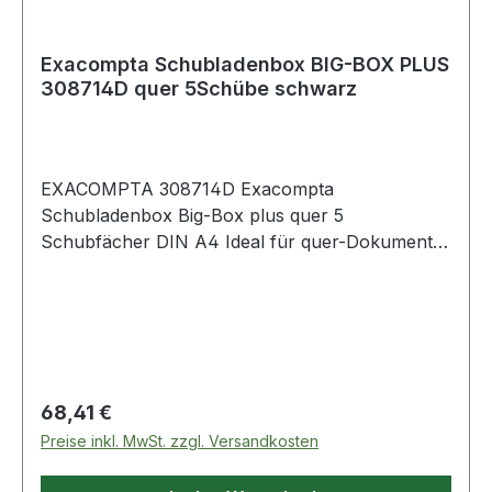
Exacompta Schubladenbox BIG-BOX PLUS
308714D quer 5Schübe schwarz
EXACOMPTA 308714D Exacompta
Schubladenbox Big-Box plus quer 5
Schubfächer DIN A4 Ideal für quer-Dokumente
wie Tabellen. Passt auch in untiefe Schränke
oder Büromöbel. Griffgünstige Ausnehmung ·
durch die das Ablagegut ohne Öffnen der Lade
eingeschoben werden kann. Federleichte
Ladenführung mit einzigartigem Stopp-
Mechanismus.
Regulärer Preis:
68,41 €
Preise inkl. MwSt. zzgl. Versandkosten