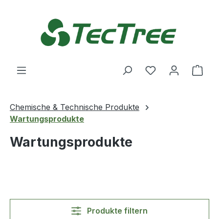
Zum Hauptinhalt springen
Du hast 0 Produ
Ware
Chemische & Technische Produkte
Wartungsprodukte
Wartungsprodukte
Produkte filtern