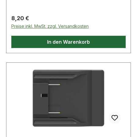
Mund-Nase-Maske · transparente
Gesichtsschürze und Beatmungsrohr mit 2-
Regulärer Preis:
8,20 €
Wege-Ventilsystem und Sekretfilter · einfach
Preise inkl. MwSt. zzgl. Versandkosten
zusammenstecken.
In den Warenkorb