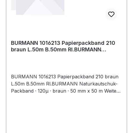
bernsteinfarben
BURMANN 1016213 Papierpackband 210
braun L.50m B.50mm Rl.BURMANN
Naturkautsch
BURMANN 1016213 Papierpackband 210 braun
L.50m B.50mm Rl.BURMANN Naturkautschuk-
Packband · 120µ · braun · 50 mm x 50 m Weitere
technische Eigenschaften: · Klebmasse:
Naturkautschuk · Trägerart: Papier ·
Gesamtdicke: 120µ · Reißkraft: 90 N/25mm ·
Klebkr