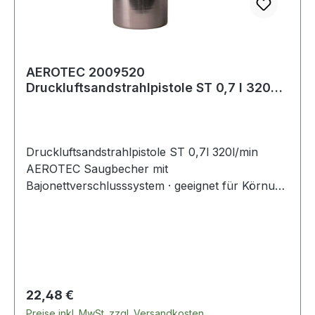
AEROTEC 2009520
Druckluftsandstrahlpistole ST 0,7 l 320
l/min
Druckluftsandstrahlpistole ST 0,7l 320l/min
AEROTEC Saugbecher mit
Bajonettverschlusssystem · geeignet für Körnung
0,2-0,8 mm · Anschluss Standard SK universal
passend Weitere technische Eigenschaften: ·
Anschlussgewinde: 11,89 mm (1/4") IG · Gewicht:
1,0kg
Regulärer Preis:
22,48 €
Preise inkl. MwSt. zzgl. Versandkosten