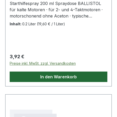
Starthilfespray 200 ml Spraydose BALLISTOL
für kalte Motoren · für 2- und 4-Taktmotoren ·
motorschonend ohne Aceton · typische
Einsatzmöglichkeiten: Auto, Motorrad, Traktor,
Inhalt:
0.2 Liter
(19,60 € / 1 Liter)
Rasenmäher, Schneefräse, Motorsäge und -
sense, Trennschleifer, Notstromaggregate ·
PTFE- und silikonfrei Weitere technische
Eigenschaften: · Gebinde: Spraydose
Regulärer Preis:
3,92 €
Preise inkl. MwSt. zzgl. Versandkosten
In den Warenkorb