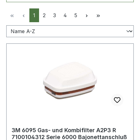
Seite
Seite
Seite
Seite
Seite
1
2
3
4
5
3M 6095 Gas- und Kombifilter A2P3 R
7100104312 Serie 6000 Bajonettanschluß