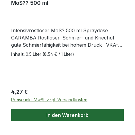
MoS?? 500 ml
Intensivrostlöser MoS? 500 ml Spraydose
CARAMBA Rostlöser, Schmier- und Kriechöl ·
gute Schmierfähigkeit bei hohem Druck · VKA-
Wert 1200N · temperaturbeständig von -30 °C
Inhalt:
0.5 Liter
(8,54 € / 1 Liter)
bis +450 °C · geeignet für Ultrahochvakuum ·
ideale Schmierwirkung für trockene
Atmosphären · silikonfrei Weitere technische
Eigenschaften: · Farbe: grau-grünlich ·
Temperatur: -30 bis +450°C · Gebinde:
Regulärer Preis:
4,27 €
Spraydose
Preise inkl. MwSt. zzgl. Versandkosten
In den Warenkorb