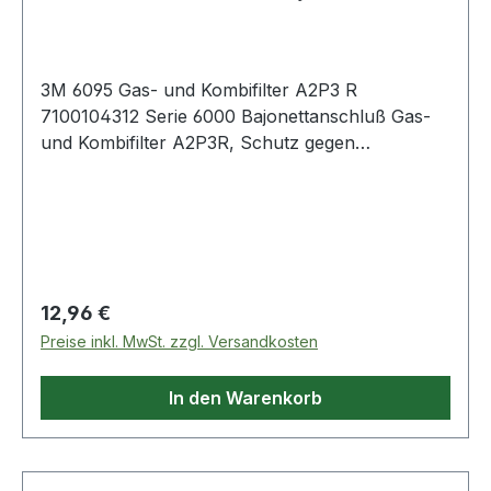
3M 6095 Gas- und Kombifilter A2P3 R
7100104312 Serie 6000 Bajonettanschluß Gas-
und Kombifilter A2P3R, Schutz gegen
organische Gase und Dämpfe (Siedepunkt über
65 °C) sowie Partikel, geeignet für Masken mit
Bajonettanschluss Serie 6000.Norm: EN
14387:2004+A1:2008VdGW: Entsprechend der
Masken-Filter-KombinationSchutzstufe:
A2P3RMaterial: Kraton, Gummi, Silikon,
Regulärer Preis:
12,96 €
Polystyrol, Aktivkohle Weitere Produkte im
Preise inkl. MwSt. zzgl. Versandkosten
Bereich Serie 6000 Bajonettanschluß
In den Warenkorb