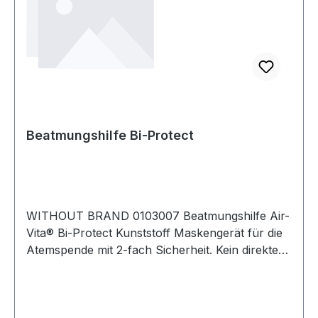
Beatmungshilfe Bi-Protect
WITHOUT BRAND 0103007 Beatmungshilfe Air-
Vita® Bi-Protect Kunststoff Maskengerät für die
Atemspende mit 2-fach Sicherheit. Kein direkter
Kontakt von Helfer und Patienten während der
Beatmung · kein Verletzungsrisiko in der
Anwendung durch Laienhelfer. Dicht
abschließende · anatomiegerecht geformte