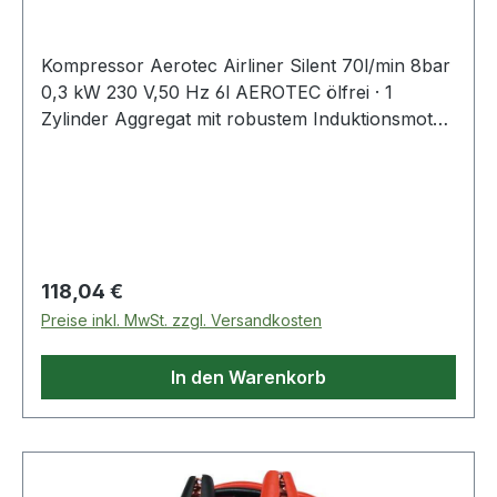
Kompressor Aerotec Airliner Silent 70l/min 8bar
0,3 kW 230 V,50 Hz 6l AEROTEC ölfrei · 1
Zylinder Aggregat mit robustem Induktionsmotor
· integrierte Stromkabelhalterung · Druckregler ·
Gummi-Saugfüße · ideal für Nagel- und
Klammergeräte, Ausblasen sowie Airbrush- und
kleine Lackierarbeiten · Schalldruckpegel 85
LWA/68 dB Weitere technische Eigenschaften: ·
Breite: 340mm · Länge: 300mm · Gewicht: 6kg ·
Regulärer Preis:
118,04 €
Höhe: 320mm · Netzspannung: 230 V / 50 Hz ·
Preise inkl. MwSt. zzgl. Versandkosten
prüfpflichtig: ja
In den Warenkorb