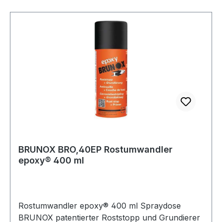
BRUNOX® epoxy® auftragen oder 3-4x per
Airlessgerät/Lackierpistole · auf vollständige
Trocknung prüfen (FINGERNAGELHART) kein
Abwaschen nötig · 3. Schicht trockenschleifen
(nur Glanz entfernen) · Spachtelmassen, 1-K-
Füller oder direkt die Endlackierung auftragen
Weitere technische Eigenschaften: · Farbe:
bernsteinfarben
BRUNOX BRO,40EP Rostumwandler
epoxy® 400 ml
Rostumwandler epoxy® 400 ml Spraydose
BRUNOX patentierter Roststopp und Grundierer