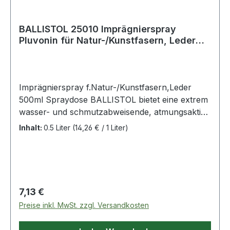
BALLISTOL 25010 Imprägnierspray
Pluvonin für Natur-/Kunstfasern, Leder
500 ml
Imprägnierspray f.Natur-/Kunstfasern,Leder
500ml Spraydose BALLISTOL bietet eine extrem
wasser- und schmutzabweisende, atmungsaktive
Abperl-Beschichtung für alle Natur- und
Inhalt:
0.5 Liter
(14,26 € / 1 Liter)
Kunstfasern sowie Leder · auf Basis modernster
Technologie · pflegt und imprägniert · Zelte,
Planen, Segel, Markisen, Sonnen- und
Regenschirme werden ebenso wetterfest wie
Mäntel, Anoraks, Pullover, Regen-, Ski- und
Regulärer Preis:
7,13 €
Sportbekleidung, sowie Schuhe und Rucksäcke ·
Preise inkl. MwSt. zzgl. Versandkosten
auch Verschmutzungen wie Tee, Kaffee,
Rotwein oder Cola perlen einfach ab · ummantelt