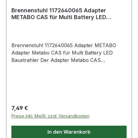
Brennenstuhl 1172640065 Adapter
METABO CAS für Multi Battery LED
Baustrahler
Brennenstuhl 1172640065 Adapter METABO
Adapter Metabo CAS für Multi Battery LED
Baustrahler Der Adapter Metabo CAS
ermöglicht die Verwendung Ihres 18V Metabo
CAS Akkus für unsere Multi Battery LED
Baustrahler - Adapter aufstecken, passenden
Akku einstecken und loslegen Mit nur einem
Handgriff kann der passende Adapter an der
Schnittstelle des Arbeitsstrahlers eingesetzt,
Regulärer Preis:
7,49 €
fixiert oder getauscht werden Weitere Produkte
Preise inkl. MwSt. zzgl. Versandkosten
im Bereich
In den Warenkorb