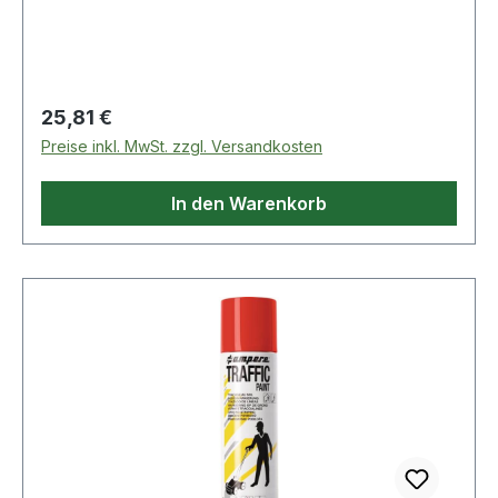
mit Reißverschluss · für Benzin-Motoren bis
5500 ccm und Diesel-Motoren bis 3000 ccm
Regulärer Preis:
25,81 €
Preise inkl. MwSt. zzgl. Versandkosten
In den Warenkorb