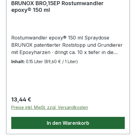
BRUNOX BRO,15EP Rostumwandler
epoxy® 150 ml
Rostumwandler epoxy® 150 ml Spraydose
BRUNOX patentierter Roststopp und Grundierer
mit Epoxyharzen · dringt ca. 10 x tiefer in die
Rostporen ein als herkömmliche Rostumwandler
Inhalt:
0.15 Liter
(89,60 € / 1 Liter)
Emulsionen · sehr guter Verlauf, hinterlässt keine
Pinselspuren · weitgehend verträglich mit den
meisten handelsüblichen Decksystemen · auch
mit Airless- oder Druckluftpistolen unverdünnt
zu applizieren · ohne Schwermetalle und
Regulärer Preis:
13,44 €
mineralischen Säuren · kein Silikonentferner,
Preise inkl. MwSt. zzgl. Versandkosten
Bremsenreiniger o.ä. nötig Rostsanierung in 3
Schritten: 1. losen Rost entfernen,
In den Warenkorb
Roststaub/Rostpartikel mit einem feuchten
Tuch/Kompressor wegwischen/wegblasen · 2. 2x