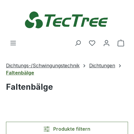
Zum Hauptinhalt springen
Du hast 0 Produ
Ware
Dichtungs-/Schwingungstechnik
Dichtungen
Faltenbälge
Faltenbälge
Produkte filtern