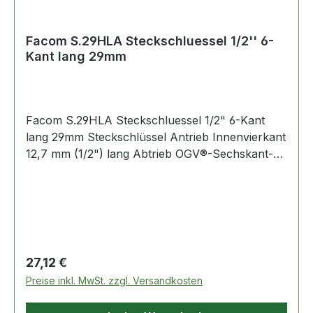
Facom S.29HLA Steckschluessel 1/2'' 6-
Kant lang 29mm
Facom S.29HLA Steckschluessel 1/2" 6-Kant
lang 29mm Steckschlüssel Antrieb Innenvierkant
12,7 mm (1/2") lang Abtrieb OGV®-Sechskant-
Profil SW 29 mm Produktstärken: OGV®-Profil:
mehr Leistung und Sicherheit, schont die
Muttern Lange Steckschlüssel für schwer
zugängliche, tief liegende Stellen oder lange
Gewinde glanzverchromt Weitere Produkte im
Bereich Serie 1/2" Standard
Regulärer Preis:
27,12 €
Preise inkl. MwSt. zzgl. Versandkosten