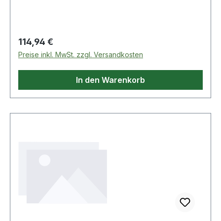
Umschaltknarren und Antriebselementen, die mit
einem Sicherungsstift ausgestattet sind mit
Entriegelungsknopf seidenmatt verchromt
Weitere Produkte im Bereich Mammut"-Serie 1"
Regulärer Preis:
114,94 €
Preise inkl. MwSt. zzgl. Versandkosten
In den Warenkorb