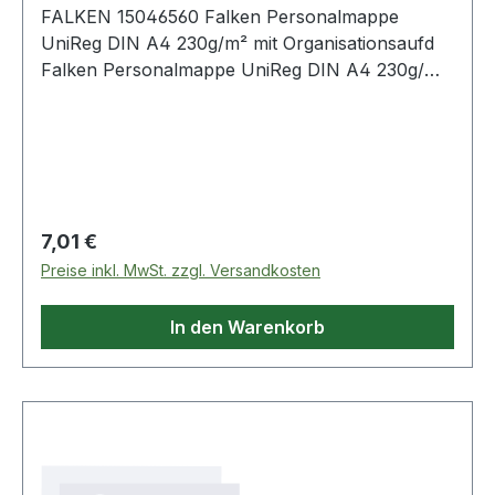
FALKEN 15046560 Falken Personalmappe
UniReg DIN A4 230g/m² mit Organisationsaufd
Falken Personalmappe UniReg DIN A4 230g/m²
mit Organisationsaufdruck Kraftkarton
naturbraun
Regulärer Preis:
7,01 €
Preise inkl. MwSt. zzgl. Versandkosten
In den Warenkorb