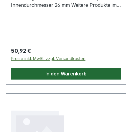
Innendurchmesser 26 mm Weitere Produkte im
Bereich Aufpresswerkzeug für Faltenbalg
Außendur
Regulärer Preis:
50,92 €
Preise inkl. MwSt. zzgl. Versandkosten
In den Warenkorb