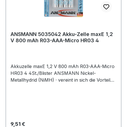
ANSMANN 5035042 Akku-Zelle maxE 1,2
V 800 mAh R03-AAA-Micro HR03 4
Akkuzelle maxE 1,2 V 800 mAh R03-AAA-Micro
HR03 4 4St./Blister ANSMANN Nickel-
Metallhydrid (NiMH) · vereint in sich die Vorteile
von Akkus und Batterien · dank neuster
Technologie besitzen die maxE Zellen im
Gegensatz zu herkömmlichen Akkus eine sehr
geringe Selbstentladung Besondere
Produktvorteile: · sind bereits vorgeladen und
sofort einsatzbereit · die geladene Zelle ist über 1
Regulärer Preis:
9,51 €