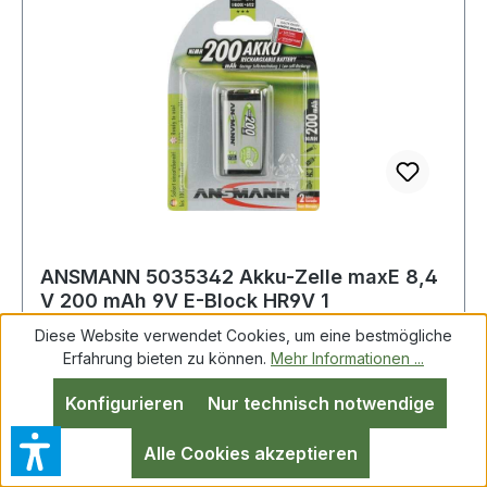
Geräte verkaufen, die Batterien und Akkus
enthalten, sind wir nach dem Batteriegesetz
(BattG) verpflichtet, Sie auf Folgendes
hinzuweisen: Das Symbol des durchgestrichen
ANSMANN 5035342 Akku-Zelle maxE 8,4
V 200 mAh 9V E-Block HR9V 1
Diese Website verwendet Cookies, um eine bestmögliche
Erfahrung bieten zu können.
Mehr Informationen ...
Akkuzelle maxE 8,4 V 200 mAh 9V E-Block
Konfigurieren
Nur technisch notwendige
HR9V 1 1St./Blister ANSMANN Nickel-
Metallhydrid (NiMH) · vereint in sich die Vorteile
Alle Cookies akzeptieren
von Akkus und Batterien · dank neuster