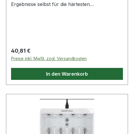
Ergebnisse selbst für die härtesten
Feinsteinzeugfliesen · Werksnorm Weitere
technische Eigenschaften: · Einsatzbereich: Für
extrem harte Steinzeugfliesen bis Mohs-/Ritz-Hä
Regulärer Preis:
40,81 €
Preise inkl. MwSt. zzgl. Versandkosten
In den Warenkorb