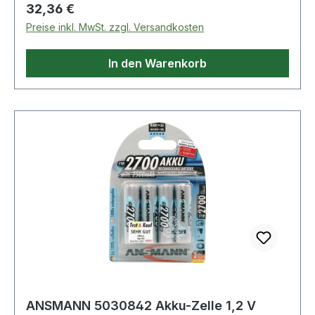
(Kapazitätsschnelltest, schonende Vorladung,
Regulärer Preis:
32,36 €
Akku Analyse, Schnellladung, IQ-Abschaltung,
Preise inkl. MwSt. zzgl. Versandkosten
Top-Off Ladung, Erhaltungsladung) · für den 9V
E-Block gibt es zusätzlich die Funktionen des
In den Warenkorb
Kapazitätsschnelltests Weitere technische
Eigenschaften: · Ausgangsspannung: 1,2 V NiMH
ANSMANN 5030842 Akku-Zelle 1,2 V