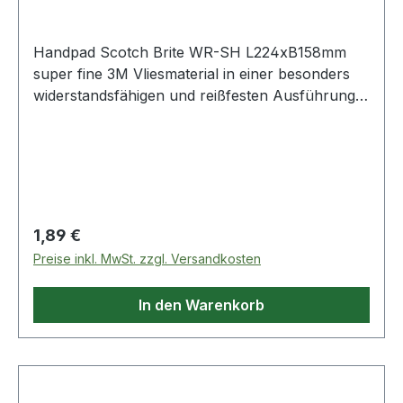
Handpad Scotch Brite WR-SH L224xB158mm
super fine 3M Vliesmaterial in einer besonders
widerstandsfähigen und reißfesten Ausführung ·
eignet sich für höchste Beanspruchung mit einer
verlängerten Lebensdauer Weitere technische
Eigenschaften: · Farbe: grau
Regulärer Preis:
1,89 €
Preise inkl. MwSt. zzgl. Versandkosten
In den Warenkorb