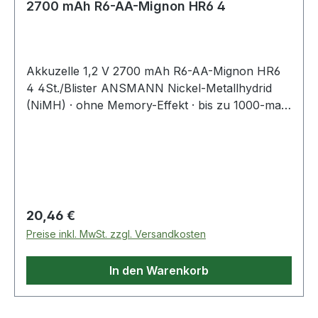
2700 mAh R6-AA-Mignon HR6 4
Akkuzelle 1,2 V 2700 mAh R6-AA-Mignon HR6
4 4St./Blister ANSMANN Nickel-Metallhydrid
(NiMH) · ohne Memory-Effekt · bis zu 1000-mal
wiederaufladbar · schnellladefähig · hohe
Kapazität · auch für höchste Belastungen
geeignet · cadmiumfrei · auf Blisterkarte Weitere
technische Eigenschaften: · St. je Blister: 4 · IEC:
HR6 · Äquivalenz: R6-AA-Mignon Hinweis zur
Entsorgung von Batterien und Akkus Da wir
Regulärer Preis:
20,46 €
Batterien und Akkus bzw. solche Geräte
Preise inkl. MwSt. zzgl. Versandkosten
verkaufen, die Batterien und Akkus enthalten,
sind wir nach dem Batteriegesetz (BattG)
In den Warenkorb
verpflichtet, Sie auf Folgendes hinzuweisen: Das
Symbol des durchgestrichen