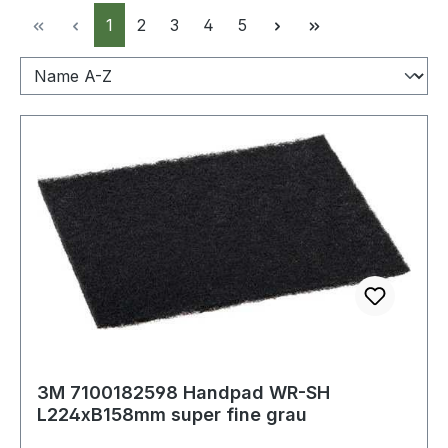
Seite
Seite
Seite
Seite
Seite
1
2
3
4
5
3M 7100182598 Handpad WR-SH
L224xB158mm super fine grau