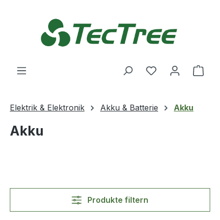
Zum Hauptinhalt springen
Du hast 0 Produ
Ware
Elektrik & Elektronik
Akku & Batterie
Akku
Akku
Produkte filtern