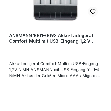
ANSMANN 1001-0093 Akku-Ladegerät
Comfort-Multi mit USB-Eingang 1,2 V
NiMH
Akku-Ladegerät Comfort-Multi m.USB-Eingang
1,2V NiMH ANSMANN mit USB Eingang für 1-4
NiMH Akkus der Größen Micro AAA / Mignon
AA / Baby C / Mono D sowie ein 9V E-Block ·
mikrocontrollergesteuerte Ladung mit
Einzelschachtüberwachung · 3-farbige LED-
Anzeige zum Ablesen des Zellen-Status · mit
intelligenter "PERFECT 7" Ladetechnologie