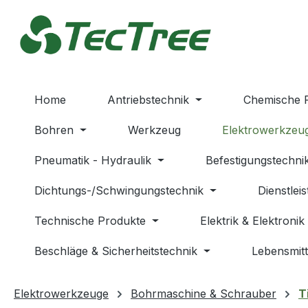
m Hauptinhalt springen
Zur Suche springen
Zur Hauptnavigation springen
Home
Antriebstechnik
Chemische 
Bohren
Werkzeug
Elektrowerkzeu
Pneumatik - Hydraulik
Befestigungstechni
Dichtungs-/Schwingungstechnik
Dienstlei
Technische Produkte
Elektrik & Elektronik
Beschläge & Sicherheitstechnik
Lebensmitt
Elektrowerkzeuge
Bohrmaschine & Schrauber
T