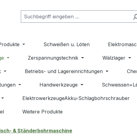
Produkte
Schweißen u. Löten
Elektromasc
ge
Zerspannungstechnik
Wälzlager
k
Betriebs- und Lagereinrichtungen
Che
stungen
Handwerkzeuge
Schweissen+L
ElektrowerkzeugeAkku-Schlagbohrschrauber
el
Weitere Produkte
isch- & Ständerbohrmaschine