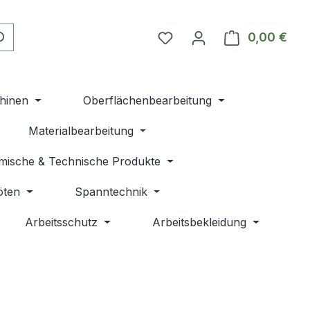
Du hast 0 Produkte auf 
0,00 €
Ware
hinen
Oberflächenbearbeitung
Materialbearbeitung
mische & Technische Produkte
öten
Spanntechnik
Arbeitsschutz
Arbeitsbekleidung