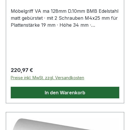
Möbelgriff VA ma 128mm D.10mm BMB Edelstahl
matt gebürstet · mit 2 Schrauben M4x25 mm für
Plattenstärke 19 mm · Höhe 34 mm ·
Durchmesser 10 mm · einzeln verpackt im
Polybeutel Weitere technische Eigenschaften: ·
Oberfläche: matt · Ø: 10mm · Höhe: 34mm
Regulärer Preis:
220,97 €
Preise inkl. MwSt. zzgl. Versandkosten
In den Warenkorb