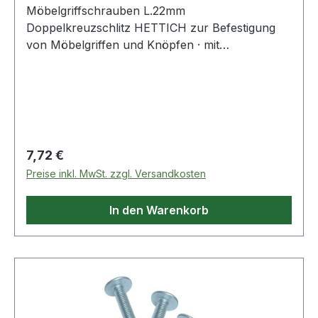
Möbelgriffschrauben L.22mm
Doppelkreuzschlitz HETTICH zur Befestigung
von Möbelgriffen und Knöpfen · mit
Doppelkreuzschlitz Weitere technische
Eigenschaften: · Kopfausprägung:
Doppelkreuzschlitz
Regulärer Preis:
7,72 €
Preise inkl. MwSt. zzgl. Versandkosten
In den Warenkorb