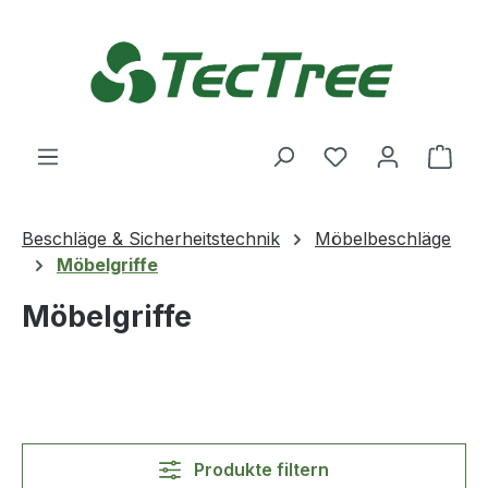
Zum Hauptinhalt springen
Du hast 0 Produ
Ware
Beschläge & Sicherheitstechnik
Möbelbeschläge
Möbelgriffe
Möbelgriffe
Produkte filtern