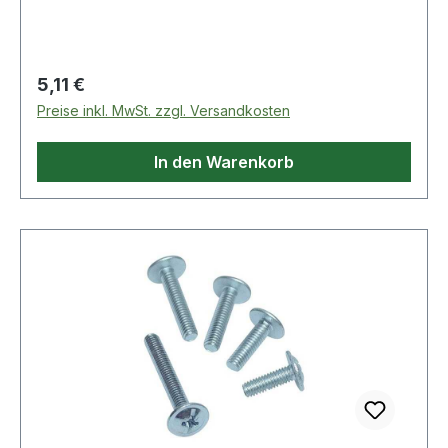
korrosionsbeständig · hat das Zertifikat 'C2C
Silber' · mit 2 x Ø 4,3 mm Schraublöchern
Regulärer Preis:
5,11 €
Preise inkl. MwSt. zzgl. Versandkosten
In den Warenkorb