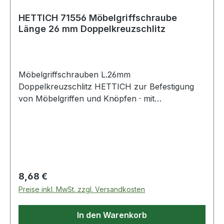
HETTICH 71556 Möbelgriffschraube
Länge 26 mm Doppelkreuzschlitz
Möbelgriffschrauben L.26mm
Doppelkreuzschlitz HETTICH zur Befestigung
von Möbelgriffen und Knöpfen · mit
Doppelkreuzschlitz Weitere technische
Eigenschaften: · Kopfausprägung:
Doppelkreuzschlitz
Regulärer Preis:
8,68 €
Preise inkl. MwSt. zzgl. Versandkosten
In den Warenkorb