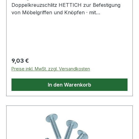
Doppelkreuzschlitz HETTICH zur Befestigung
von Möbelgriffen und Knöpfen · mit
Doppelkreuzschlitz Weitere technische
Eigenschaften: · Kopfausprägung:
Doppelkreuzschlitz
Regulärer Preis:
9,03 €
Preise inkl. MwSt. zzgl. Versandkosten
In den Warenkorb