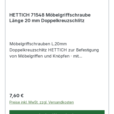
HETTICH 71548 Möbelgriffschraube
Länge 20 mm Doppelkreuzschlitz
Möbelgriffschrauben L.20mm
Doppelkreuzschlitz HETTICH zur Befestigung
von Möbelgriffen und Knöpfen · mit
Doppelkreuzschlitz Weitere technische
Eigenschaften: · Kopfausprägung:
Doppelkreuzschlitz
Regulärer Preis:
7,60 €
Preise inkl. MwSt. zzgl. Versandkosten