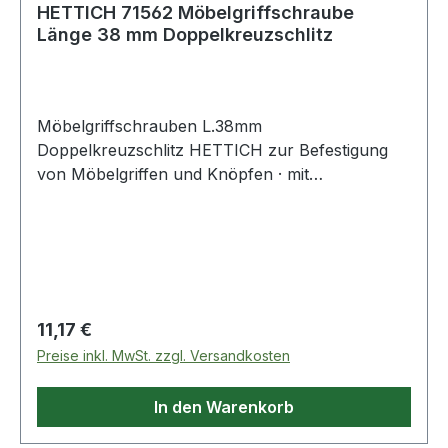
HETTICH 71562 Möbelgriffschraube
Länge 38 mm Doppelkreuzschlitz
Möbelgriffschrauben L.38mm
Doppelkreuzschlitz HETTICH zur Befestigung
von Möbelgriffen und Knöpfen · mit
Doppelkreuzschlitz Weitere technische
Eigenschaften: · Kopfausprägung:
Doppelkreuzschlitz
Regulärer Preis:
11,17 €
Preise inkl. MwSt. zzgl. Versandkosten
In den Warenkorb