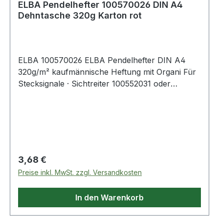
ELBA Pendelhefter 100570026 DIN A4
Dehntasche 320g Karton rot
ELBA 100570026 ELBA Pendelhefter DIN A4
320g/m² kaufmännische Heftung mit Organi Für
Stecksignale · Sichtreiter 100552031 oder
Pendelsichtleisten im Hinterflügel. Mit
Metallhängebeschlag.
Regulärer Preis:
3,68 €
Preise inkl. MwSt. zzgl. Versandkosten
In den Warenkorb