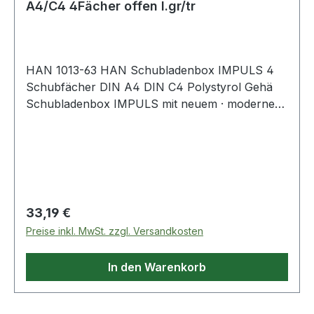
A4/C4 4Fächer offen l.gr/tr
HAN 1013-63 HAN Schubladenbox IMPULS 4
Schubfächer DIN A4 DIN C4 Polystyrol Gehä
Schubladenbox IMPULS mit neuem · modernen
Gehäusedesign mit großzügigen · leichtlaufenden
Schubladen. Innovatives · attraktives Design in
höchster Qualität. Mit durchgängig
geschlossenem Boden · daher auch zur
Kleinteile Organisation geeignet. Extra stabile
Gehäuseausführung mit optimierter
Regulärer Preis:
33,19 €
Stapeltechnik. Die möbelschonenden
Preise inkl. MwSt. zzgl. Versandkosten
Gummifüße sorgen für einen sicheren Stand.
In den Warenkorb