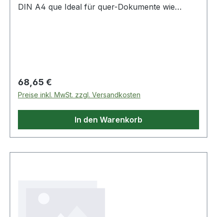
DIN A4 que Ideal für quer-Dokumente wie
Tabellen. Passt auch in untiefe Schränke oder
Büromöbel. Griffgünstige Ausnehmung · durch
die das Ablagegut ohne Öffnen der Lade
eingeschoben werden kann. Federleichte
Ladenführung mit einzigartigem Stopp-
Mechanismus. Die schmalen Schubladen sind
Regulärer Preis:
68,65 €
für kleine Büro-Utensilien geeignet.
Preise inkl. MwSt. zzgl. Versandkosten
In den Warenkorb