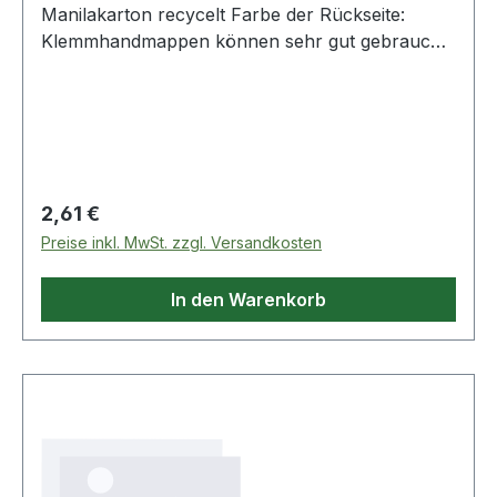
Manilakarton recycelt Farbe der Rückseite:
Klemmhandmappen können sehr gut gebraucht
werden bei Dokumenten · Unterlagen die sich
noch in der Vorgangsbearbeitung befinden.
Regulärer Preis:
2,61 €
Preise inkl. MwSt. zzgl. Versandkosten
In den Warenkorb