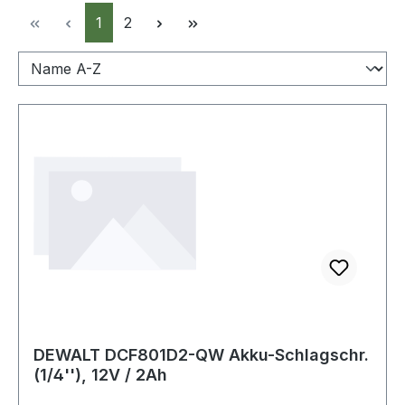
Seite
Seite
1
2
DEWALT DCF801D2-QW Akku-Schlagschr.
(1/4''), 12V / 2Ah