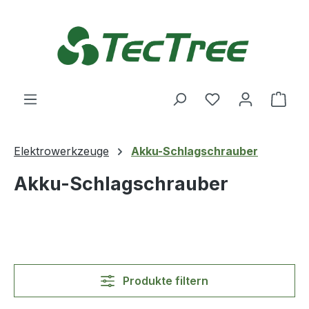
Zum Hauptinhalt springen
Du hast 0 Produ
Ware
Elektrowerkzeuge
Akku-Schlagschrauber
Akku-Schlagschrauber
Produkte filtern