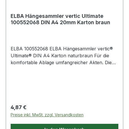
ELBA Hängesammler vertic Ultimate
100552068 DIN A4 20mm Karton braun
ELBA 100552068 ELBA Hängesammler vertic®
Ultimate® DIN A4 Karton naturbraun Für die
komfortable Ablage umfangreicher Akten. Die
Metall-Hängeschienen haben pulverbeschichtete
Enden.
Regulärer Preis:
4,87 €
Preise inkl. MwSt. zzgl. Versandkosten