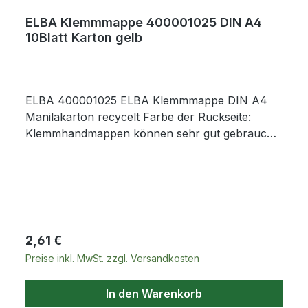
ELBA Klemmmappe 400001025 DIN A4
10Blatt Karton gelb
ELBA 400001025 ELBA Klemmmappe DIN A4
Manilakarton recycelt Farbe der Rückseite:
Klemmhandmappen können sehr gut gebraucht
werden bei Dokumenten · Unterlagen die sich
noch in der Vorgangsbearbeitung befinden.
Regulärer Preis:
2,61 €
Preise inkl. MwSt. zzgl. Versandkosten
In den Warenkorb