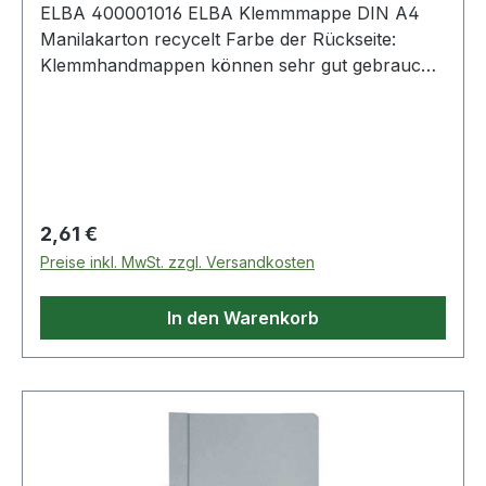
ELBA 400001016 ELBA Klemmmappe DIN A4
Manilakarton recycelt Farbe der Rückseite:
Klemmhandmappen können sehr gut gebraucht
werden bei Dokumenten · Unterlagen die sich
noch in der Vorgangsbearbeitung befinden.
Regulärer Preis:
2,61 €
Preise inkl. MwSt. zzgl. Versandkosten
In den Warenkorb