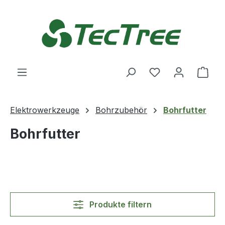
Zum Hauptinhalt springen
Du hast 0 Produ
Ware
Elektrowerkzeuge
Bohrzubehör
Bohrfutter
Bohrfutter
Produkte filtern