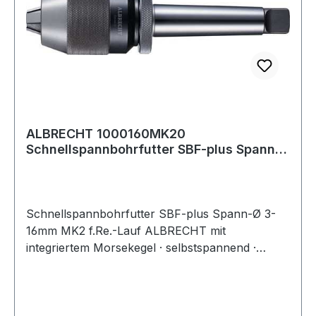
ALBRECHT 1000160MK20
Schnellspannbohrfutter SBF-plus Spann-
D. 3-16 mm MK2 für Re
Schnellspannbohrfutter SBF-plus Spann-Ø 3-
16mm MK2 f.Re.-Lauf ALBRECHT mit
integriertem Morsekegel · selbstspannend ·
optimale Stabilität und hohe Rundlaufgenauigkeit
durch kompakte Bauweise · Bohrfutter und
Aufnahmeschaft bilden eine Einheit · für
Rechtslauf Weitere technische Eigenschaften: ·