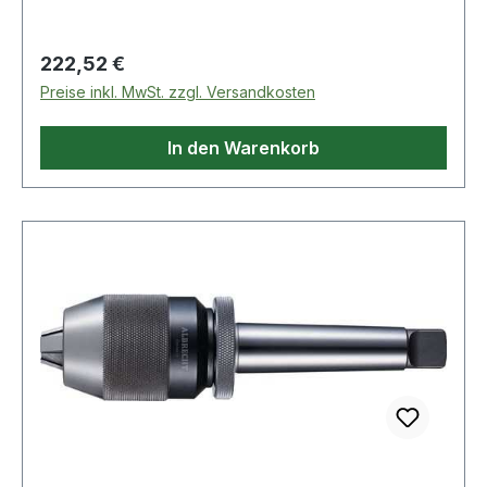
Kegelaufnahme: MK2 · Drehrichtung: für
Rechtslauf · Schaft: MK2 · Außen-Ø: 56mm
Regulärer Preis:
222,52 €
Preise inkl. MwSt. zzgl. Versandkosten
In den Warenkorb