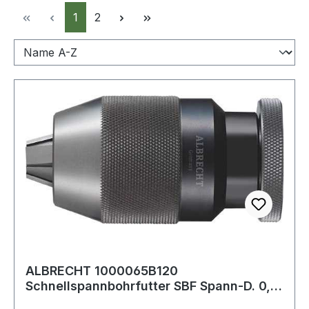
Seite
Seite
1
2
ALBRECHT 1000065B120
Schnellspannbohrfutter SBF Spann-D. 0,5-
6,5 mm B 12 für Rec