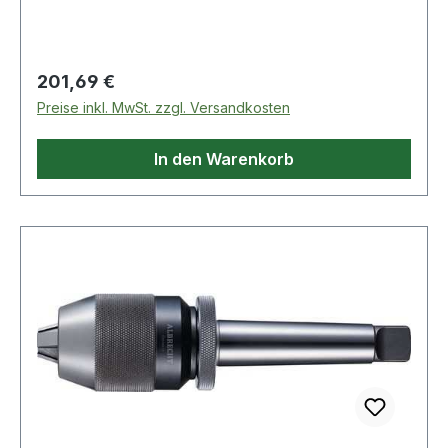
Rechtslauf Weitere technische Eigenschaften: ·
Kegelaufnahme: MK3 · Drehrichtung: für
Rechtslauf · Schaft: MK3 · Außen-Ø: 50mm
Regulärer Preis:
201,69 €
Preise inkl. MwSt. zzgl. Versandkosten
In den Warenkorb