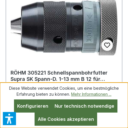
RÖHM 305221 Schnellspannbohrfutter
Supra SK Spann-D. 1-13 mm B 12 für
Rechts- un
Diese Website verwendet Cookies, um eine bestmögliche
Erfahrung bieten zu können.
Mehr Informationen ...
Schnellspannbohrfutter Supra SK Spann-Ø 1-
Konfigurieren
Nur technisch notwendige
13mm B 12 f.Re.-/Li.-Lauf RÖHM selbstspannend,
zum schnellen Spannen und Lösen der
Alle Cookies akzeptieren
Bohrwerkzeuge · mit Spannkraft-Sicherung für