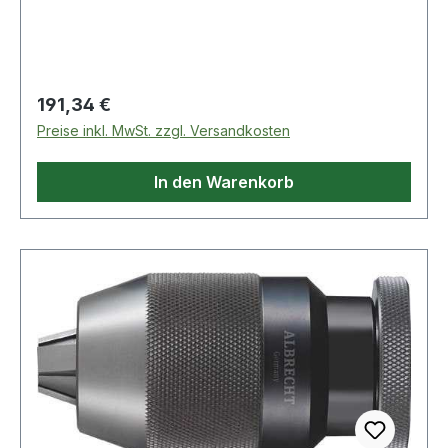
Aufnahmeschaft bilden eine Einheit · für
Rechtslauf Weitere technische Eigenschaften: ·
Kegelaufnahme: MK2 · Drehrichtung: für
Rechtslauf · Schaft: MK2 · Außen-Ø: 34mm
Regulärer Preis:
191,34 €
Preise inkl. MwSt. zzgl. Versandkosten
In den Warenkorb