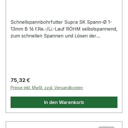
Rechts- un
Schnellspannbohrfutter Supra SK Spann-Ø 1-
13mm B 16 f.Re.-/Li.-Lauf RÖHM selbstspannend,
zum schnellen Spannen und Lösen der
Bohrwerkzeuge · mit Spannkraft-Sicherung für
Schlagbohrmaschinen mit hoher Eigenfrequenz ·
für Rechts- und Linkslauf Weitere technische
Eigenschaften: · Drehrichtung: für Rechts- und
Linkslauf · Außen-Ø: 42,8mm
Regulärer Preis:
75,32 €
Preise inkl. MwSt. zzgl. Versandkosten
In den Warenkorb