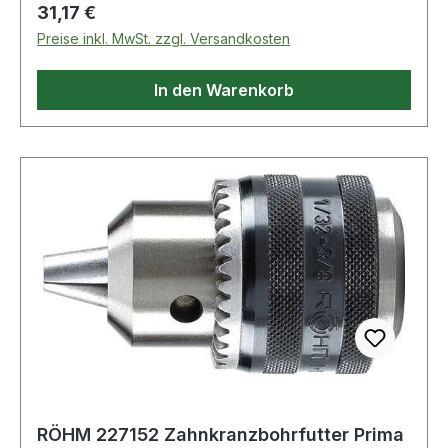
Drehrichtung: für Rechts- und Linkslauf
Regulärer Preis:
31,17 €
Lieferung ohne Sicherungsschraube
Preise inkl. MwSt. zzgl. Versandkosten
In den Warenkorb
RÖHM 227152 Zahnkranzbohrfutter Prima