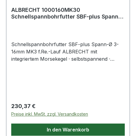
ALBRECHT 1000160MK30
Schnellspannbohrfutter SBF-plus Spann-
D. 3-16 mm MK3 für Re
Schnellspannbohrfutter SBF-plus Spann-Ø 3-
16mm MK3 f.Re.-Lauf ALBRECHT mit
integriertem Morsekegel · selbstspannend ·
optimale Stabilität und hohe Rundlaufgenauigkeit
durch kompakte Bauweise · Bohrfutter und
Aufnahmeschaft bilden eine Einheit · für
Rechtslauf Weitere technische Eigenschaften: ·
Kegelaufnahme: MK3 · Drehrichtung: für
Rechtslauf · Schaft: MK3 · Außen-Ø: 56mm
Regulärer Preis:
230,37 €
Preise inkl. MwSt. zzgl. Versandkosten
In den Warenkorb