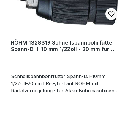
RÖHM 1328319 Schnellspannbohrfutter
Spann-D. 1-10 mm 1/2Zoll - 20 mm für
Rechts
Schnellspannbohrfutter Spann-D.1-10mm
1/2Zoll-20mm f.Re.-/Li.-Lauf RÖHM mit
Radialverriegelung · für Akku-Bohrmaschinen
und Schrauber · Netz-Bohrmaschine mit
selbsttätiger Nachstellung · schlagbohrfest · mit
Staubschutz · durchbohrt · Hartmetall-Backen
bei 13-mm-Bohrfutter · für Rechts- und Linkslauf
Weitere technische Eigenschaften: ·