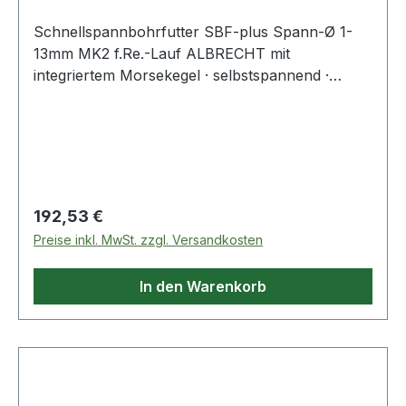
Schnellspannbohrfutter SBF-plus Spann-Ø 1-
13mm MK2 f.Re.-Lauf ALBRECHT mit
integriertem Morsekegel · selbstspannend ·
optimale Stabilität und hohe Rundlaufgenauigkeit
durch kompakte Bauweise · Bohrfutter und
Aufnahmeschaft bilden eine Einheit · für
Rechtslauf Weitere technische Eigenschaften: ·
Kegelaufnahme: MK2 · Drehrichtung: für
Rechtslauf · Schaft: MK2 · Außen-Ø: 50mm
Regulärer Preis:
192,53 €
Preise inkl. MwSt. zzgl. Versandkosten
In den Warenkorb