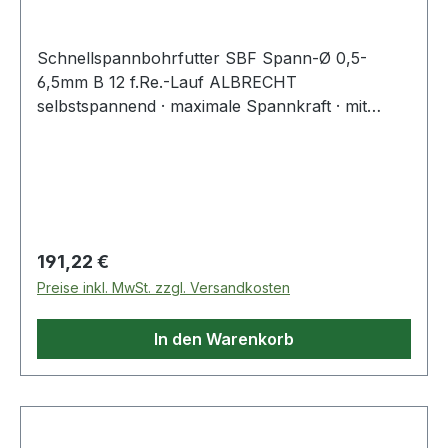
Schnellspannbohrfutter SBF Spann-Ø 0,5-
6,5mm B 12 f.Re.-Lauf ALBRECHT
selbstspannend · maximale Spannkraft · mit
Kegelaufnahme · für hohe Dauerbeanspruchung
bei höchster Rundlaufgenauigkeit · alle
Verschleißteile sind einsatzgehärtet, geschliffen
und austauschbar · für Rechtslauf Weitere
technische Eigenschaften: · Drehrichtung: für
Rechtslauf · Außen-Ø: 34mm
Regulärer Preis:
191,22 €
Preise inkl. MwSt. zzgl. Versandkosten
In den Warenkorb