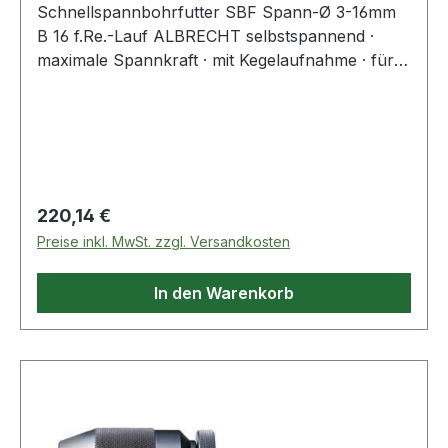
Schnellspannbohrfutter SBF Spann-Ø 3-16mm
B 16 f.Re.-Lauf ALBRECHT selbstspannend ·
maximale Spannkraft · mit Kegelaufnahme · für
hohe Dauerbeanspruchung bei höchster
Rundlaufgenauigkeit · alle Verschleißteile sind
einsatzgehärtet, geschliffen und austauschbar ·
für Rechtslauf Weitere technische Eigenschaften:
· Drehrichtung: für Rechtslauf · Außen-Ø: 56mm
Regulärer Preis:
220,14 €
Preise inkl. MwSt. zzgl. Versandkosten
In den Warenkorb