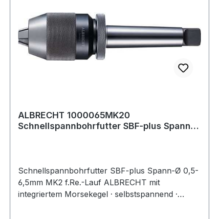
ALBRECHT 1000065MK20
Schnellspannbohrfutter SBF-plus Spann-
D. 0,5-6,5 mm MK2 für
Schnellspannbohrfutter SBF-plus Spann-Ø 0,5-
6,5mm MK2 f.Re.-Lauf ALBRECHT mit
integriertem Morsekegel · selbstspannend ·
optimale Stabilität und hohe Rundlaufgenauigkeit
durch kompakte Bauweise · Bohrfutter und