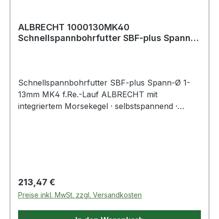
ALBRECHT 1000130MK40
Schnellspannbohrfutter SBF-plus Spann-
D. 1-13 mm MK4 für Re
Schnellspannbohrfutter SBF-plus Spann-Ø 1-
13mm MK4 f.Re.-Lauf ALBRECHT mit
integriertem Morsekegel · selbstspannend ·
optimale Stabilität und hohe Rundlaufgenauigkeit
durch kompakte Bauweise · Bohrfutter und
Aufnahmeschaft bilden eine Einheit · für
Rechtslauf Weitere technische Eigenschaften: ·
Kegelaufnahme: MK4 · Drehrichtung: für
Rechtslauf · Schaft: MK4 · Außen-Ø: 50mm
Regulärer Preis:
213,47 €
Preise inkl. MwSt. zzgl. Versandkosten