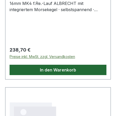
16mm MK4 f.Re.-Lauf ALBRECHT mit
integriertem Morsekegel · selbstspannend ·
optimale Stabilität und hohe Rundlaufgenauigkeit
durch kompakte Bauweise · Bohrfutter und
Aufnahmeschaft bilden eine Einheit · für
Rechtslauf Weitere technische Eigenschaften: ·
Kegelaufnahme: MK4 · Drehrichtung: für
Rechtslauf · Schaft: MK4 · Außen-Ø: 56mm
Regulärer Preis:
238,70 €
Preise inkl. MwSt. zzgl. Versandkosten
In den Warenkorb