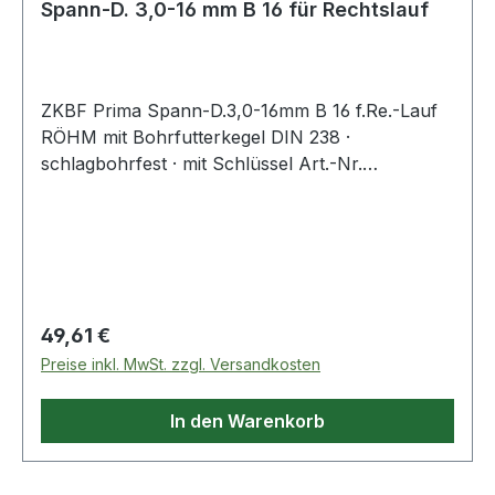
Spann-D. 3,0-16 mm B 16 für Rechtslauf
ZKBF Prima Spann-D.3,0-16mm B 16 f.Re.-Lauf
RÖHM mit Bohrfutterkegel DIN 238 ·
schlagbohrfest · mit Schlüssel Art.-Nr.
4000 832 050 = schwere Industrieausführung
für stationäre Maschinen für Rechtslauf Weitere
technische Eigenschaften: · Drehrichtung: für
Rechtslauf · Schlüsselgröße: S 3
Regulärer Preis:
49,61 €
Preise inkl. MwSt. zzgl. Versandkosten
In den Warenkorb