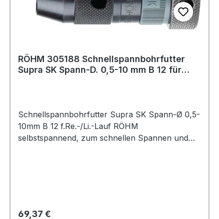
RÖHM 305188 Schnellspannbohrfutter
Supra SK Spann-D. 0,5-10 mm B 12 für
Rechts-
Schnellspannbohrfutter Supra SK Spann-Ø 0,5-
10mm B 12 f.Re.-/Li.-Lauf RÖHM
selbstspannend, zum schnellen Spannen und
Lösen der Bohrwerkzeuge · mit Spannkraft-
Sicherung für Schlagbohrmaschinen mit hoher
Eigenfrequenz · für Rechts- und Linkslauf
Weitere technische Eigenschaften: ·
Drehrichtung: für Rechts- und Linkslauf ·
Außen-Ø: 40mm
Regulärer Preis:
69,37 €