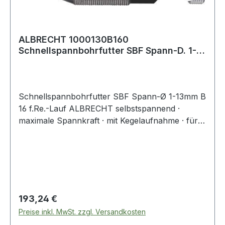
ALBRECHT 1000130B160
Schnellspannbohrfutter SBF Spann-D. 1-13
mm B 16 für Rechts
Schnellspannbohrfutter SBF Spann-Ø 1-13mm B
16 f.Re.-Lauf ALBRECHT selbstspannend ·
maximale Spannkraft · mit Kegelaufnahme · für
hohe Dauerbeanspruchung bei höchster
Rundlaufgenauigkeit · alle Verschleißteile sind
einsatzgehärtet, geschliffen und austauschbar ·
für Rechtslauf Weitere technische Eigenschaften:
· Drehrichtung: für Rechtslauf · Außen-Ø: 50mm
Regulärer Preis:
193,24 €
Preise inkl. MwSt. zzgl. Versandkosten