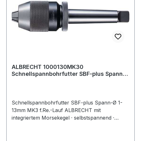
ALBRECHT 1000130MK30
Schnellspannbohrfutter SBF-plus Spann-
D. 1-13 mm MK3 für Re
Schnellspannbohrfutter SBF-plus Spann-Ø 1-
13mm MK3 f.Re.-Lauf ALBRECHT mit
integriertem Morsekegel · selbstspannend ·
optimale Stabilität und hohe Rundlaufgenauigkeit
durch kompakte Bauweise · Bohrfutter und
Aufnahmeschaft bilden eine Einheit · für