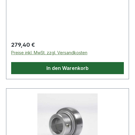
Innenringen und Kugelkränzen mit Massiv-
Fensterkäfigen. Sie sind nicht zerlegbar. Die
Lager gibt es offen und abgedichtet.Spindellager
haben e
Regulärer Preis:
279,40 €
Preise inkl. MwSt. zzgl. Versandkosten
In den Warenkorb