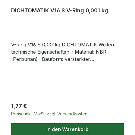
DICHTOMATIK V16 S V-Ring 0,001 kg
V-Ring V16 S 0,001kg DICHTOMATIK Weitere
technische Eigenschaften: · Material: NBR
(Perbunan) · Bauform: verstärkter
Versteifungskörper Weitere Produkte im Bereich
V-Ring
Regulärer Preis:
1,77 €
Preise inkl. MwSt. zzgl. Versandkosten
In den Warenkorb