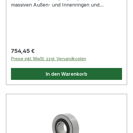
massiven Außen- und Innenringen und
Kugelkränzen mit Massiv- Fensterkäfigen. Sie
sind nicht zerlegbar. Die Lager gibt es offen und
abgedichtet.Spindellager haben e
Regulärer Preis:
754,45 €
Preise inkl. MwSt. zzgl. Versandkosten
In den Warenkorb