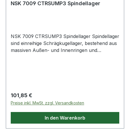
NSK 7009 CTRSUMP3 Spindellager
NSK 7009 CTRSUMP3 Spindellager Spindellager
sind einreihige Schrägkugellager, bestehend aus
massiven Außen- und Innenringen und
Kugelkränzen mit Massiv- Fensterkäfigen. Sie
sind nicht zerlegbar. Die Lager gibt es offen und
abgedichtet.Spindellager haben e
Regulärer Preis:
101,85 €
Preise inkl. MwSt. zzgl. Versandkosten
In den Warenkorb