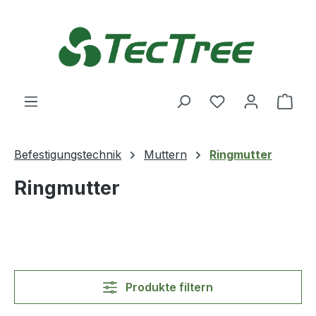
Zum Hauptinhalt springen
Du hast 0 Produ
Ware
Befestigungstechnik
Muttern
Ringmutter
Ringmutter
Produkte filtern