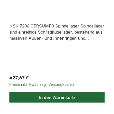
NSK 7206 CTRSUMP3 Spindellager Spindellager
sind einreihige Schrägkugellager, bestehend aus
massiven Außen- und Innenringen und
Kugelkränzen mit Massiv- Fensterkäfigen. Sie
sind nicht zerlegbar. Die Lager gibt es offen und
abgedichtet.Spindellager haben e
Regulärer Preis:
427,67 €
Preise inkl. MwSt. zzgl. Versandkosten
In den Warenkorb