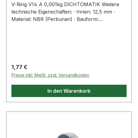
V-Ring V14 A 0,001kg DICHTOMATIK Weitere
technische Eigenschaften: · Innen: 12,5 mm ·
Material: NBR (Perbunan) · Bauform:
Standardausführung Weitere Produkte im
Bereich V-Ring
Regulärer Preis:
1,77 €
Preise inkl. MwSt. zzgl. Versandkosten
In den Warenkorb