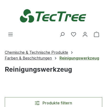
Zum Hauptinhalt springen
Du hast 0 Produ
Ware
Chemische & Technische Produkte
Farben & Beschichtungen
Reinigungswerkzeug
Reinigungswerkzeug
Produkte filtern