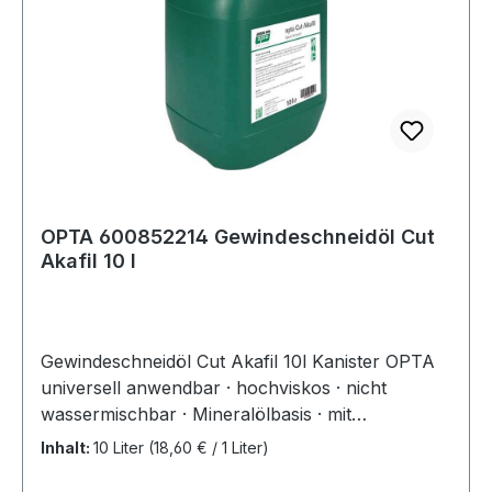
OPTA 600852214 Gewindeschneidöl Cut
Akafil 10 l
Gewindeschneidöl Cut Akafil 10l Kanister OPTA
universell anwendbar · hochviskos · nicht
wassermischbar · Mineralölbasis · mit
leistungsstarken Wirkstoffen in besonders hoher
Inhalt:
10 Liter
(18,60 € / 1 Liter)
Konzentration · eignet sich speziell zur