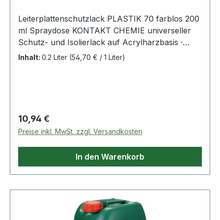
Leiterplattenschutzlack PLASTIK 70 farblos 200
ml Spraydose KONTAKT CHEMIE universeller
Schutz- und Isolierlack auf Acrylharzbasis ·
trocknet schnell · hochisolierend · zwischen -40
Inhalt:
0.2 Liter
(54,70 € / 1 Liter)
°C und +60 °C einsetzbar (kurzzeitig bis +100
°C) · dient zum dauerhaften Schutz vor
Leiterplatten vor Feuchtigkeit · zum
Nachisolieren von Spulen · dient als universeller
Klarlack für Oberflächen aller Art
Regulärer Preis:
10,94 €
Preise inkl. MwSt. zzgl. Versandkosten
In den Warenkorb