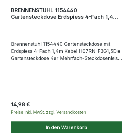
BRENNENSTUHL 1154440
Gartensteckdose Erdspiess 4-Fach 1,4m
Kabel H07RN-F3G1,5
Brennenstuhl 1154440 Gartensteckdose mit
Erdspiess 4-Fach 1,4m Kabel H07RN-F3G1,5Die
Gartensteckdose 4er Mehrfach-Steckdosenleiste
von Brennenstuhl in der Farbe schwarz und
1,4m Kabel besticht durch ihre Qualität und
Sicherheit in allen Bereichen. Der praktische,
kleine Stromverteiler für den Garten. Sie verfügt
nicht nur über einen erhöhten
Berührungsschutz, sondern überzeugt
Regulärer Preis:
14,98 €
außerdem durch folgende Eigenschaften: Zum
Preise inkl. MwSt. zzgl. Versandkosten
Anschluss von : Gartenleuchten, Lichterketten,
Radio, Elektrogrill usw. Für den ständigen Einsatz
In den Warenkorb
im Freien, IP 44 Erdspieß und Gehäuse sind aus