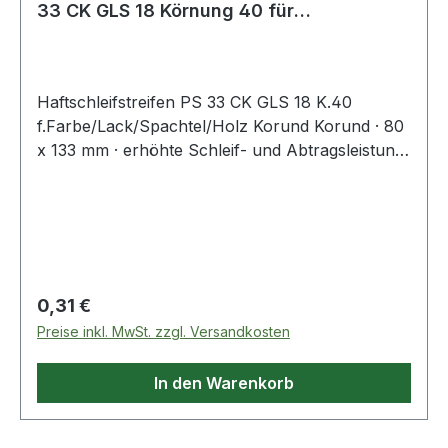
33 CK GLS 18 Körnung 40 für
Farbe/Lack/S
Haftschleifstreifen PS 33 CK GLS 18 K.40
f.Farbe/Lack/Spachtel/Holz Korund Korund · 80
x 133 mm · erhöhte Schleif- und Abtragsleistung
durch spezielles hitzevergütetes Aluminiumoxid-
Schleifkorn · reduziertes Zusetzen durch
schleifaktive Wirkstoffe im Nachlack und
halboffene Kornstreuung · hohe Flexibilität bei
gleichzeitig guter Stabilität und Reißfestigkeit
durch lateximprägnierte Papier-Unterlage ·
Regulärer Preis:
0,31 €
kletthaftend Weitere technische Eigenschaften: ·
Preise inkl. MwSt. zzgl. Versandkosten
Bindung: Kunstharz · Breite: 80mm · Länge:
133mm · Nutzungsart: Schwingschleifer,
In den Warenkorb
Handklotz · Streuart: halboffen ·
Verpackungsart: Karton