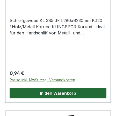
Schleifgewebe KL 385 JF L280xB230mm K.120
f.Holz/Metall Korund KLINGSPOR Korund · ideal
für den Handschliff von Metall- und
Holzoberflächen · flexibel und anpassungsfähig
mit hoher Lebensdauer · Blattware · Abmessung
280 x 230 mm Weitere technische Eigenschaften:
· Material: Korund
Regulärer Preis:
0,94 €
Preise inkl. MwSt. zzgl. Versandkosten
In den Warenkorb