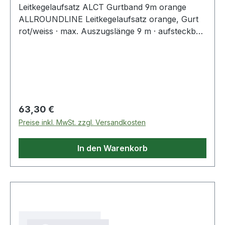
Leitkegelaufsatz ALCT Gurtband 9m orange
ALLROUNDLINE Leitkegelaufsatz orange, Gurt
rot/weiss · max. Auszugslänge 9 m · aufsteckbar
auf Leitkegel ab 750 mm Höhe · Befestigung des
Gurtendstücks wahlweise an einem weiteren
Leitkegelaufsatz, mittels des Wandclips ALZ 10
oder des Kombiclips ALZ 20
Regulärer Preis:
63,30 €
Preise inkl. MwSt. zzgl. Versandkosten
In den Warenkorb