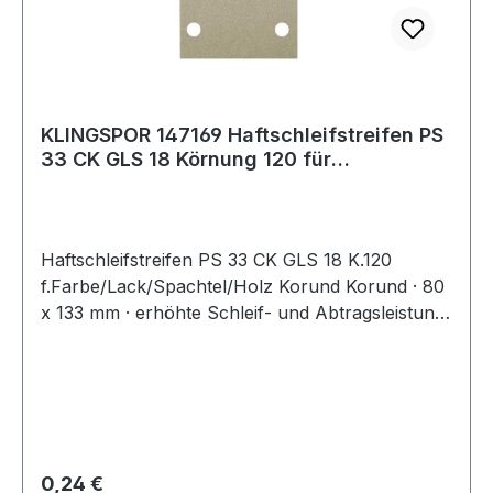
KLINGSPOR 147169 Haftschleifstreifen PS
33 CK GLS 18 Körnung 120 für
Farbe/Lack/
Haftschleifstreifen PS 33 CK GLS 18 K.120
f.Farbe/Lack/Spachtel/Holz Korund Korund · 80
x 133 mm · erhöhte Schleif- und Abtragsleistung
durch spezielles hitzevergütetes Aluminiumoxid-
Schleifkorn · reduziertes Zusetzen durch
schleifaktive Wirkstoffe im Nachlack und
halboffene Kornstreuung · hohe Flexibilität bei
gleichzeitig guter Stabilität und Reißfestigkeit
durch lateximprägnierte Papier-Unterlage ·
Regulärer Preis:
0,24 €