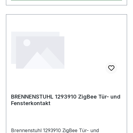
stabilem, witterungsbeständigem Kunststoff Mit
selbstschließenden Klappdeckeln Neopren-
Gummianschlussleitung Stecker: 230 V/ 16 A
Steckdosen: 4 x 230 V/ 16 A Stecksystem:
DETechnische Daten Höhe: 38 cm Länge: 10,50
cm Gewicht: 0,73 kg Breite: 12 cm
Kabelbezeichnung: H07RN-F 3G1,5 Kabellänge:
1,40 m Kabelqualität: Gummi-Neopren Max.
Strombelastbarkeit: 16 A Schutzart (IP): IP44
Geeignet für Außenbereich: Weitere Produkte im
Bereich
BRENNENSTUHL 1293910 ZigBee Tür- und
Fensterkontakt
Brennenstuhl 1293910 ZigBee Tür- und