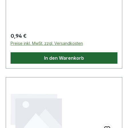
mit hoher Lebensdauer · Blattware · Abmessung
280 x 230 mm Weitere technische Eigenschaften:
· Material: Korund
Regulärer Preis:
0,94 €
Preise inkl. MwSt. zzgl. Versandkosten
In den Warenkorb