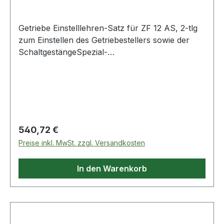
Getriebe Einstelllehren-Satz für ZF 12 AS, 2-tlg
zum Einstellen des Getriebestellers sowie der
SchaltgestängeSpezial-
WerkzeugstahlAnwendungsgebiete: ZF 12 AS
Getriebe Weitere Produkte im Bereich Getriebe
Einstelllehren-Satz für ZF 12 A
Regulärer Preis:
540,72 €
Preise inkl. MwSt. zzgl. Versandkosten
In den Warenkorb