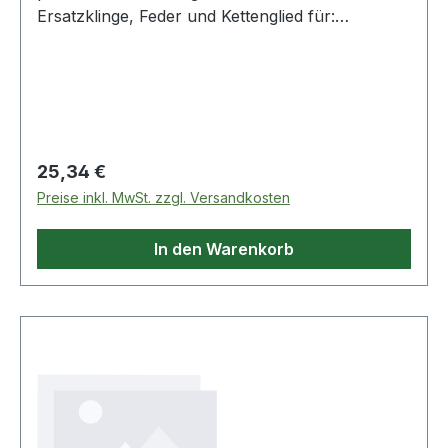
Ersatzklinge, Feder und Kettenglied für:
Schneidgiraffe UPX82 (NW Nr. 4000 819 501)
Schneidgiraffe UPX86 (NW Nr. 4000 819 512)
Lange Schneidgiraffe UP84 (Art.-Nr. 1001557)
Teleskop-Schneidgiraffe UP86 (Art.-Nr.
1000598) Schneidgiraffe UP82 (Art.-Nr.
1001558)
Regulärer Preis:
25,34 €
Preise inkl. MwSt. zzgl. Versandkosten
In den Warenkorb