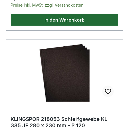
kletthaftend Weitere technische Eigenschaften: ·
Preise inkl. MwSt. zzgl. Versandkosten
Bindung: Kunstharz · Breite: 80mm · Länge:
133mm · Nutzungsart: Schwingschleifer,
In den Warenkorb
Handklotz · Streuart: halboffen ·
Verpackungsart: Karton
KLINGSPOR 218053 Schleifgewebe KL
385 JF 280 x 230 mm - P 120