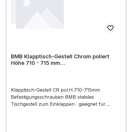
BMB Klapptisch-Gestell Chrom poliert
Höhe 710 - 715 mm
Befestigungsschrauben
Klapptisch-Gestell CR pol.H.710-715mm
Befestigungsschrauben BMB stabiles
Tischgestell zum Einklappen · geeignet für
Tischmaße ab min. 1250 x 650 mm · Material:
Rundrohr aus Stahl · Zubehör aus Kunststoff
schwarz, inkl. Befestigungsschrauben (16x