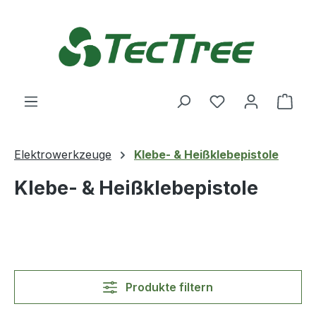
Zum Hauptinhalt springen
Du hast 0 Produ
Ware
Elektrowerkzeuge
Klebe- & Heißklebepistole
Klebe- & Heißklebepistole
Produkte filtern