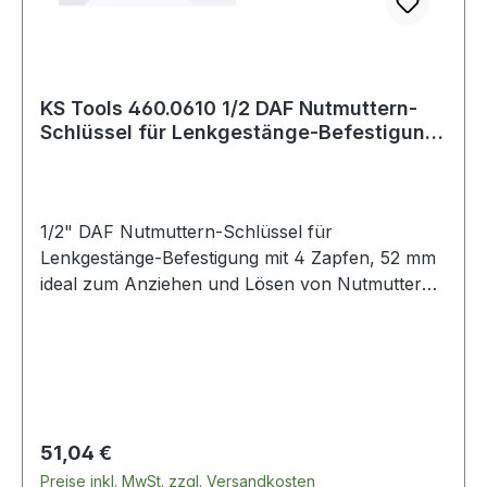
KS Tools 460.0610 1/2 DAF Nutmuttern-
Schlüssel für Lenkgestänge-Befestigung
m
1/2" DAF Nutmuttern-Schlüssel für
Lenkgestänge-Befestigung mit 4 Zapfen, 52 mm
ideal zum Anziehen und Lösen von Nutmuttern
an LenkgestängenInnenvierkant nach DIN 3121 /
ISO 1174hohe Passgenauigkeitbesonders
robuste Ausführungschlanke
Bauformdrehmomentgenauer Anzug
möglichSpezial-Werkzeugstahl Weitere Produkte
im Bereich 1/2" DAF Nutmuttern-Schlüssel für
Regulärer Preis:
51,04 €
Lenkge
Preise inkl. MwSt. zzgl. Versandkosten