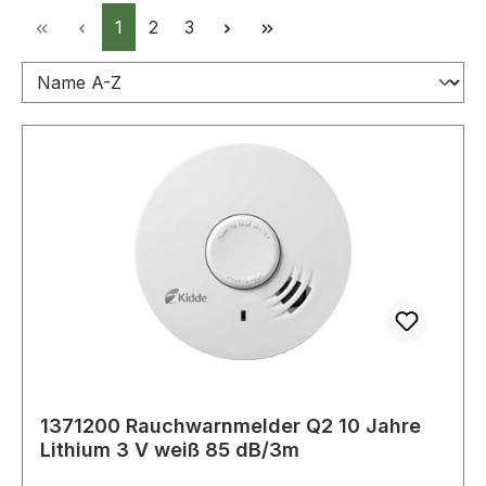
Seite
Seite
Seite
1
2
3
1371200 Rauchwarnmelder Q2 10 Jahre
Lithium 3 V weiß 85 dB/3m