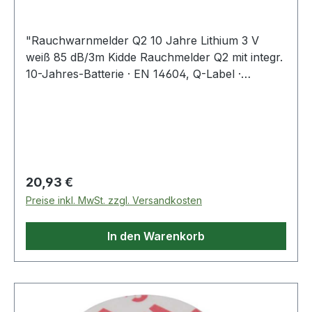
"Rauchwarnmelder Q2 10 Jahre Lithium 3 V
weiß 85 dB/3m Kidde Rauchmelder Q2 mit integr.
10-Jahres-Batterie · EN 14604, Q-Label ·
Rauchwarnmelder mit Qualitätszeichen ""Q"" ·
zur Installation gem. DIN 14676 · mit Langzeit-
Stromversorgung (nicht entnehmbar) ·
Mikroprozessor gesteuert · Multifunktionstaste
für Funktionstest und
Stummschaltung/Meldertest im Low-Noise-
Regulärer Preis:
20,93 €
Betrieb · aktive Verschmutzungskompensation ·
Preise inkl. MwSt. zzgl. Versandkosten
Melder-Entnahmesperre (optional) · Maße: ca. Ø
104 x H 40 mm · Farbe: weiß · Warnton: 85dBA ·
In den Warenkorb
inkl. Stromversorgung, Montagematerial u.
Bedienungsanleitung · VdS anerkannt gem. EN
14604 und VdS 3131 Weitere technische
Eigenschaften: · Prüfzeichen: Q-Zertifiziert ·
Norm: EN 14604:2005" Hinweis zur Entsorgung