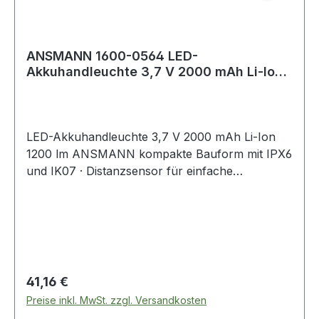
ANSMANN 1600-0564 LED-
Akkuhandleuchte 3,7 V 2000 mAh Li-Ion
1200 lm
LED-Akkuhandleuchte 3,7 V 2000 mAh Li-Ion
1200 lm ANSMANN kompakte Bauform mit IPX6
und IK07 · Distanzsensor für einfache
Bedienung · integrierte Haltemagnete und
Gürtelclip · Leuchtweite bis zu 55 m,
Leuchtdauer bis zu 10 h · 3 Helligkeitsstufen
wählbar · Zusatzlicht an der Kopfseite ·
integrierter Li- Ion Akku
Regulärer Preis:
41,16 €
Preise inkl. MwSt. zzgl. Versandkosten