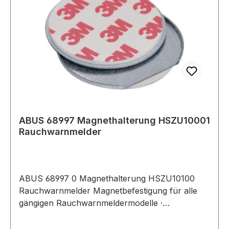
von Batterien und Akkus Da wir Batterien und
Akkus bzw. solche Geräte verkaufen, die
Batterien und Akkus enthalten, sind wir nach
dem Batteriegesetz (BattG) verpflichtet, Sie auf
Folgendes hinzuweisen: Das Symbol des
durchgestrichen
ABUS 68997 Magnethalterung HSZU10001
Rauchwarnmelder
ABUS 68997 0 Magnethalterung HSZU10100
Rauchwarnmelder Magnetbefestigung für alle
gängigen Rauchwarnmeldermodelle ·
Rauchwarnmelder-Montage ohne Schrauben
und Dübeln