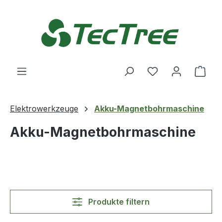
Zum Hauptinhalt springen
Du hast 0 Produ
Ware
Elektrowerkzeuge
Akku-Magnetbohrmaschine
Akku-Magnetbohrmaschine
Produkte filtern