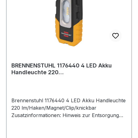
BRENNENSTUHL 1176440 4 LED Akku
Handleuchte 220
lm/Haken/Magnet/Clip/knickbar
Brennenstuhl 1176440 4 LED Akku Handleuchte
220 lm/Haken/Magnet/Clip/knickbar
Zusatzinformationen: Hinweis zur Entsorgung
von Batterien und AkkusDa wir Batterien und
Akkus bzw. solche Geräte verkaufen, die
Batterien und Akkus enthalten, sind wir nach