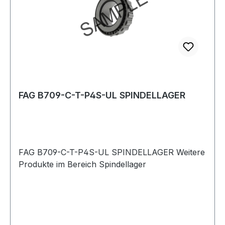
Sie von Ihrer Stadt-oder Kommunalverwaltung
erhalten.Bei Batterien, die mehr als 0,0005
Masseprozent Quecksilber, mehr als 0,002
Masseprozent Cadmium oder mehr als 0,004
Masseprozent Blei enthalten, befinden sich unter
dem Mülltonnen-Symbol die chemischen
Bezeichnungen des jeweils eingesetzten
Schadstoffes. Die chemischen Bezeichnungen
FAG B709-C-T-P4S-UL SPINDELLAGER
haben dabei folgende Bedeutung:Pb: Batterie
enthält BleiCd: Batterie enthält CadmiumHg:
Batterie enthält Quecksilber Weitere Produkte im
Bereich Handleuchte
FAG B709-C-T-P4S-UL SPINDELLAGER Weitere
Produkte im Bereich Spindellager