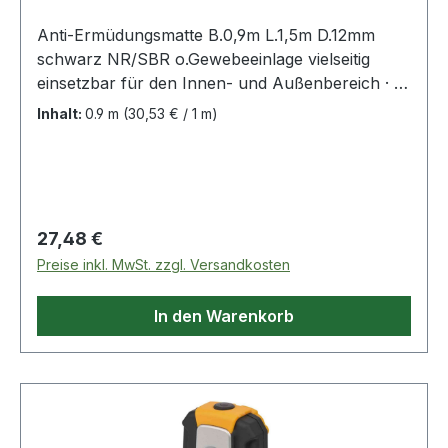
Anti-Ermüdungsmatte B.0,9m L.1,5m D.12mm
schwarz NR/SBR o.Gewebeeinlage vielseitig
einsetzbar für den Innen- und Außenbereich · u.
a. als Fußmatte · einsetzbar am Arbeitsplatz ·
Inhalt:
0.9 m
(30,53 € / 1 m)
gelocht, Unterseite genoppt · abriebfest ·
witterungsbeständig · mit einem Rand an den
Seiten Qualität: NR/SBR Härte: 70 +/-5° Shore A
Einsatztemperatur: -10 bis +70°C Unterseite:
genoppt Farbe: schwarz Weitere technische
Regulärer Preis:
27,48 €
Eigenschaften: · Farbe: schwarz · Ausführung:
Preise inkl. MwSt. zzgl. Versandkosten
ohne Gewebeeinlage · Material: NR/SBR
In den Warenkorb