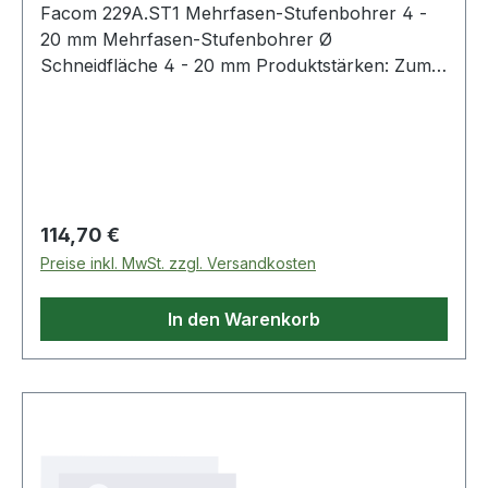
Facom 229A.ST1 Mehrfasen-Stufenbohrer 4 -
20 mm Mehrfasen-Stufenbohrer Ø
Schneidfläche 4 - 20 mm Produktstärken: Zum
genauen, zylindrischen Bohren in alle
Werkstoffe Vorbohren nicht erforderlich
Kreuzschliff: selbstzentrierend Aggressiver im
Schnitt: geringerer Kraftaufwand für den
Anwender, keine Gratbildung Besserer
Spanauswurf Vibrationsärmer, leiser
Regulärer Preis:
114,70 €
Zylinderschaft mit 3 Flanken für sicheren,
Preise inkl. MwSt. zzgl. Versandkosten
gleichmäßigen Antrieb Lasermarkierung in einer
Nut zur Kennzeichnung der verschiedenen
In den Warenkorb
Durchmesser Weitere Produkte im Bereich
Bohrer, Gewindebohrer, Schneideisen