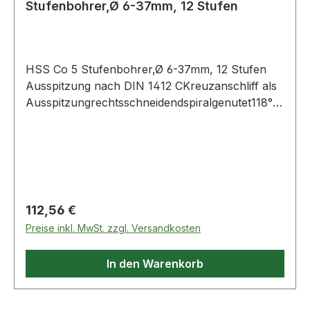
Stufenbohrer,Ø 6-37mm, 12 Stufen
HSS Co 5 Stufenbohrer,Ø 6-37mm, 12 Stufen
Ausspitzung nach DIN 1412 CKreuzanschliff als
Ausspitzungrechtsschneidendspiralgenutet118°
Spitzenwinkel90° Stufenwinkelabsolute
Laufruhehohe Schnittleistungblanke
Oberflächekobaltlegierter Hochleistungs-
StahlDer Konus vereinfacht das Zurückziehen
bei durchgebohrten Blechen.Höherer Vorschub
besonders bei NE-Metallen möglich durch
Regulärer Preis:
112,56 €
geringe Schneidbelastung. Weitere Produkte im
Preise inkl. MwSt. zzgl. Versandkosten
Bereich HSS Co 5 Stufenbohrer,Ø 6-37mm, 12
Stufe
In den Warenkorb