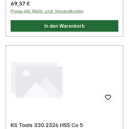
besonders bei NE-Metallen möglich durch
Regulärer Preis:
69,37 €
geringe Schneidbelastung. Weitere Produkte im
Preise inkl. MwSt. zzgl. Versandkosten
Bereich HSS Stufenbohrer,Ø 7-32,5mm, 11
Stufen
In den Warenkorb
KS Tools 330.2326 HSS Co 5