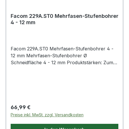
Facom 229A.ST0 Mehrfasen-Stufenbohrer
4 - 12 mm
Facom 229A.ST0 Mehrfasen-Stufenbohrer 4 -
12 mm Mehrfasen-Stufenbohrer Ø
Schneidfläche 4 - 12 mm Produktstärken: Zum
genauen, zylindrischen Bohren in alle
Werkstoffe Vorbohren nicht erforderlich
Kreuzschliff: selbstzentrierend Aggressiver im
Schnitt: geringerer Kraftaufwand für den
Anwender, keine Gratbildung Besserer
Spanauswurf Vibrationsärmer, leiser
Regulärer Preis:
66,99 €
Zylinderschaft mit 3 Flanken für sicheren,
Preise inkl. MwSt. zzgl. Versandkosten
gleichmäßigen Antrieb Lasermarkierung in einer
Nut zur Kennzeichnung der verschiedenen