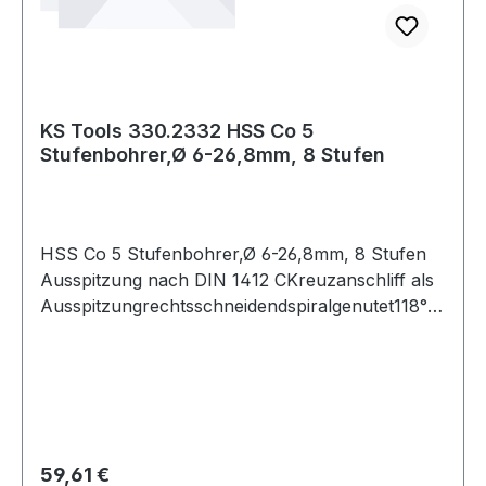
KS Tools 330.2332 HSS Co 5
Stufenbohrer,Ø 6-26,8mm, 8 Stufen
HSS Co 5 Stufenbohrer,Ø 6-26,8mm, 8 Stufen
Ausspitzung nach DIN 1412 CKreuzanschliff als
Ausspitzungrechtsschneidendspiralgenutet118°
Spitzenwinkel90° Stufenwinkelabsolute
Laufruhehohe Schnittleistungblanke
Oberflächekobaltlegierter Hochleistungs-
StahlDer Konus vereinfacht das Zurückziehen
bei durchgebohrten Blechen.Höherer Vorschub
besonders bei NE-Metallen möglich durch
Regulärer Preis:
59,61 €