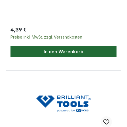
in Fliesen, Mauerwerk, Metall, Holz und Kunst
Regulärer Preis:
4,39 €
Preise inkl. MwSt. zzgl. Versandkosten
In den Warenkorb