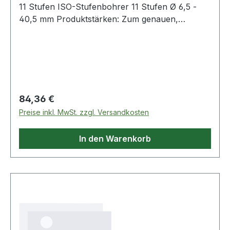
11 Stufen ISO-Stufenbohrer 11 Stufen Ø 6,5 -
40,5 mm Produktstärken: Zum genauen,
zylindrischen Bohren in alle Werkstoffe
Vorbohren nicht erforderlich Kreuzschliff:
selbstzentrierend geringer Kraftaufwand für den
Anwender, keine Gratbildung Besserer
Spanauswurf Vibrationsärmer, leiser
Zylinderschaft mit 3 Flanken für sicheren,
Regulärer Preis:
84,36 €
gleichmäßigen Antrieb Lasermarkierung in einer
Preise inkl. MwSt. zzgl. Versandkosten
Nut zur Kennzeichnung der verschiedenen
Durchmesser 0 Weitere Produkte im Bereich
In den Warenkorb
Bohrer, Gewindebohrer, Schneideisen