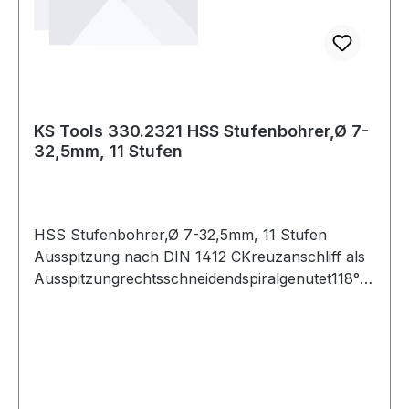
KS Tools 330.2321 HSS Stufenbohrer,Ø 7-
32,5mm, 11 Stufen
HSS Stufenbohrer,Ø 7-32,5mm, 11 Stufen
Ausspitzung nach DIN 1412 CKreuzanschliff als
Ausspitzungrechtsschneidendspiralgenutet118°
Spitzenwinkel90° Stufenwinkelabsolute
Laufruhehohe Schnittleistungblanke
OberflächeHochleistungs-StahlDer Konus
vereinfacht das Zurückziehen bei
durchgebohrten Blechen.Höherer Vorschub