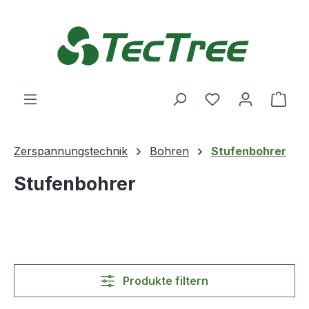
Zum Hauptinhalt springen
Du hast 0 Produ
Ware
Zerspannungstechnik
Bohren
Stufenbohrer
Stufenbohrer
Produkte filtern