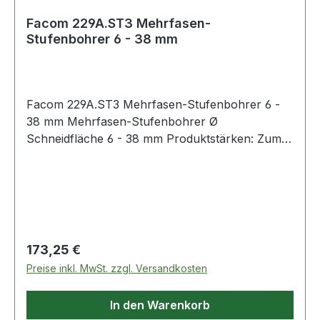
Facom 229A.ST3 Mehrfasen-
Stufenbohrer 6 - 38 mm
Facom 229A.ST3 Mehrfasen-Stufenbohrer 6 -
38 mm Mehrfasen-Stufenbohrer Ø
Schneidfläche 6 - 38 mm Produktstärken: Zum
genauen, zylindrischen Bohren in alle
Werkstoffe Vorbohren nicht erforderlich
Kreuzschliff: selbstzentrierend Aggressiver im
Schnitt: geringerer Kraftaufwand für den
Anwender, keine Gratbildung Besserer
Spanauswurf Vibrationsärmer, leiser
Regulärer Preis:
173,25 €
Zylinderschaft mit 3 Flanken für sicheren,
Preise inkl. MwSt. zzgl. Versandkosten
gleichmäßigen Antrieb Lasermarkierung in einer
Nut zur Kennzeichnung der verschiedenen
In den Warenkorb
Durchmesser Weitere Produkte im Bereich