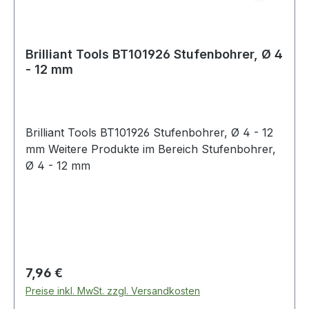
Brilliant Tools BT101926 Stufenbohrer, Ø 4
- 12 mm
Brilliant Tools BT101926 Stufenbohrer, Ø 4 - 12
mm Weitere Produkte im Bereich Stufenbohrer,
Ø 4 - 12 mm
Regulärer Preis:
7,96 €
Preise inkl. MwSt. zzgl. Versandkosten