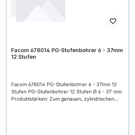
Facom 678014 PG-Stufenbohrer 6 - 37mm
12 Stufen
Facom 678014 PG-Stufenbohrer 6 - 37mm 12
Stufen PG-Stufenbohrer 12 Stufen Ø 6 - 37 mm
Produktstärken: Zum genauen, zylindrischen
Bohren in alle Werkstoffe Vorbohren nicht
erforderlich Kreuzschliff: selbstzentrierend
geringer Kraftaufwand für den Anwender, keine
Gratbildung Besserer Spanauswurf
Vibrationsärmer, leiser Zylinderschaft mit 3