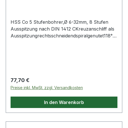
HSS Co 5 Stufenbohrer,Ø 6-32mm, 8 Stufen
Ausspitzung nach DIN 1412 CKreuzanschliff als
Ausspitzungrechtsschneidendspiralgenutet118°
Spitzenwinkel90° Stufenwinkelabsolute
Laufruhehohe Schnittleistungblanke
Oberflächekobaltlegierter Hochleistungs-
StahlDer Konus vereinfacht das Zurückziehen
bei durchgebohrten Blechen.Höherer Vorschub
besonders bei NE-Metallen möglich durch
Regulärer Preis:
77,70 €
geringe Schneidbelastung. Weitere Produkte im
Preise inkl. MwSt. zzgl. Versandkosten
Bereich HSS Co 5 Stufenbohrer,Ø 6-32mm, 8
Stufen
In den Warenkorb