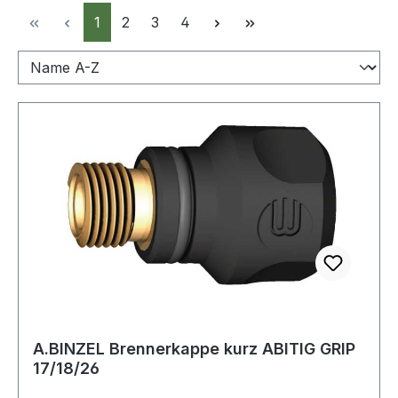
Seite
Seite
Seite
Seite
1
2
3
4
A.BINZEL Brennerkappe kurz ABITIG GRIP
17/18/26