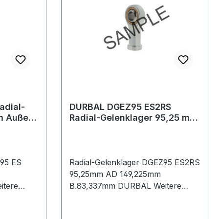
adial-
DURBAL DGEZ95 ES2RS
m Außen-
Radial-Gelenklager 95,25 mm
 83,337
Außen-Ø 149,225 mm Breite
83,337
Z95 ES
Radial-Gelenklager DGEZ95 ES2RS
95,25mm AD 149,225mm
itere
B.83,337mm DURBAL Weitere
 ·
technische Eigenschaften: ·
chmierung:
Schmierung: Umfangsnut mit