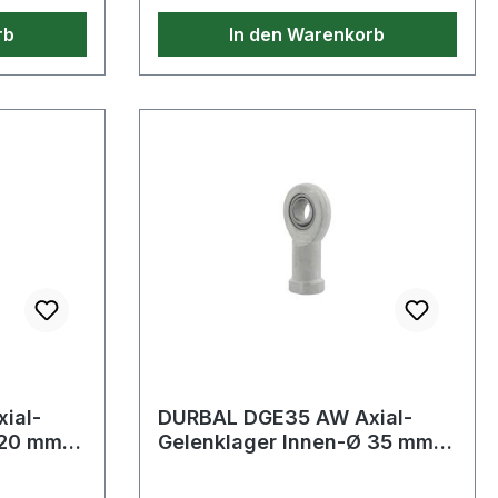
rb
In den Warenkorb
ial-
DURBAL DGE35 AW Axial-
 20 mm
Gelenklager Innen-Ø 35 mm
e14,3
Außen-Ø 90 mm Breite22 mm