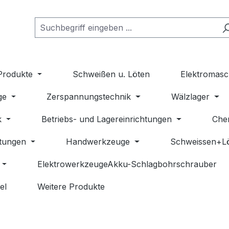
Produkte
Schweißen u. Löten
Elektromasc
ge
Zerspannungstechnik
Wälzlager
k
Betriebs- und Lagereinrichtungen
Che
stungen
Handwerkzeuge
Schweissen+L
ElektrowerkzeugeAkku-Schlagbohrschrauber
el
Weitere Produkte