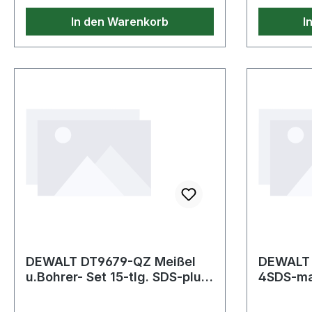
In den Warenkorb
I
DEWALT DT9679-QZ Meißel
DEWALT
u.Bohrer- Set 15-tlg. SDS-plus
4SDS-ma
15-tlg. SDS-plus Meiße
2Meißel 