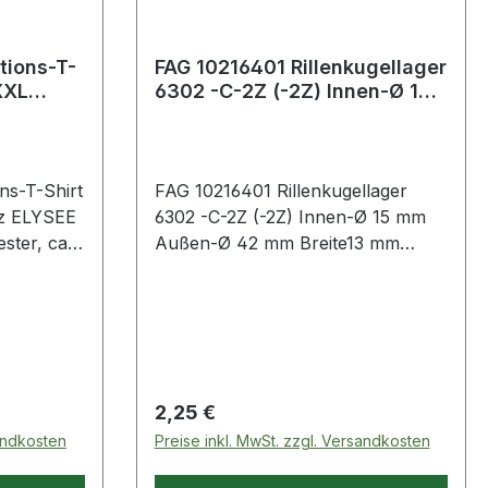
tions-T-
FAG 10216401 Rillenkugellager
XXL
6302 -C-2Z (-2Z) Innen-Ø 15
mm Außen-Ø 42 mm Breit
ns-T-Shirt
FAG 10216401 Rillenkugellager
z ELYSEE
6302 -C-2Z (-2Z) Innen-Ø 15 mm
ster, ca.
Außen-Ø 42 mm Breite13 mm
Weitere technische Eigenschaften:·
Toleranzklasse: Toleranzklasse
und
P0/PN bzw. ABEC 1· Material der
iziert nach
Wälzkörper: Standard-
 ·
Wälzlagerstahl
t
Regulärer Preis:
2,25 €
sandkosten
Preise inkl. MwSt. zzgl. Versandkosten