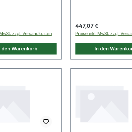
hrung(en) · Innenring:
Umfangsnut mit
usführung · Ausführung:
Schmierbohrung(en) · In
l · Außenring: zweiteilig
Standardausführung · A
Stahl/Stahl
 Preis:
Regulärer Preis:
€
447,07 €
. MwSt. zzgl. Versandkosten
Preise inkl. MwSt. zzgl. Ver
n den Warenkorb
In den Warenko