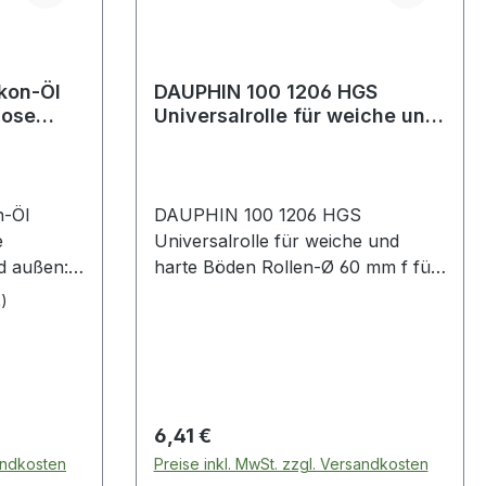
kon-Öl
DAUPHIN 100 1206 HGS
dose
Universalrolle für weiche und
nen und au
harte Böden Rollen-Ø 60 mm f
n-Öl
DAUPHIN 100 1206 HGS
e
Universalrolle für weiche und
harte Böden Rollen-Ø 60 mm f für
· zur
weiche und harte Böden
k)
hutz von
toff und
h- und
ummis
Regulärer Preis:
6,41 €
sandkosten
Preise inkl. MwSt. zzgl. Versandkosten