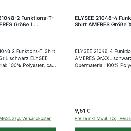
1048-2 Funktions-T-
ELYSEE 21048-4 Funk
ERES Größe L
Shirt AMERES Größe 
schwarz
048-2 Funktions-T-Shirt
ELYSEE 21048-4 Funktio
r.L schwarz ELYSEE
AMERES Gr.XXL schwar
ial: 100% Polyester, ca.
Obermaterial: 100% Polye
 sehr leicht ·
170 g/m² · sehr leicht ·
tiv ·
atmungsaktiv ·
itsregulierend und
feuchtigkeitsregulierend 
ocknend · zertifiziert nach
schnell trocknend · zertif
® Standard 100 ·
OEKO-TEX® Standard 100
 Pflegeinformatio
gedruckte Pflegeinforma
 Preis:
Regulärer Preis:
9,51 €
. MwSt. zzgl. Versandkosten
Preise inkl. MwSt. zzgl. Ver