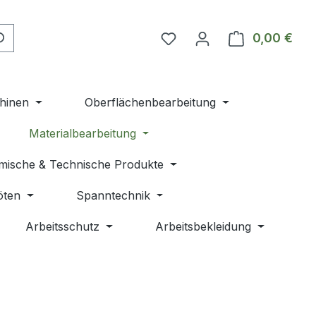
Du hast 0 Produkte auf 
0,00 €
Ware
hinen
Oberflächenbearbeitung
Materialbearbeitung
mische & Technische Produkte
öten
Spanntechnik
Arbeitsschutz
Arbeitsbekleidung