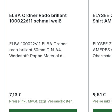
ELBA Ordner Rado brillant
ELYSEE 2
100022611 schmal weiß
Shirt AM
schwarz
ELBA 100022611 ELBA Ordner
ELYSEE 21
rado brillant 50mm DIN A4
AMERES G
Werkstoff: Pappe Material d
Obermater
Beschriftungsmöglichkeit mit ELBA
170 g/m² ·
print. Die rado-Ösen sorgen für ein
atmungsak
standfestes Aufstellen des
feuchtigke
Ordners. Mit auswechselbarem
schnell tr
Rückenschild · schmutz- und
OEKO-TEX
feuchtigkeitsabweisend.
gedruckte
Regulärer Preis:
Regulärer
7,13 €
9,51 €
Preise inkl. MwSt. zzgl. Versandkosten
Preise inkl