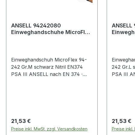
ANSELL 94242080
ANSELL 
Einweghandschuhe MicroFlex
Einwegh
94-242 ESD Größe M schwarz
94-242 
Nitril EN
Nitril EN
Einweghandschuh MicroFlex 94-
Einwegha
242 Gr.M schwarz Nitril EN374
242 Gr.L 
PSA III ANSELL nach EN 374 ·
PSA III A
Kat. III · AQL 1,5 · Material: Nitril ·
Kat. III · A
statisch ableitfähig · zur
statisch ab
Verringerung des Risikos von
Verringer
Bränden, Explosionen oder
Bränden, 
Schäden durch elektrostatische
Schäden d
Entladung · niedriger vertikaler
Entladung 
Regulärer Preis:
Regulärer
21,53 €
21,53 €
Widerstand: unter 108 O · TNT
Widerstan
Preise inkl. MwSt. zzgl. Versandkosten
Preise inkl
Chemical Splash Resistan
Chemical 