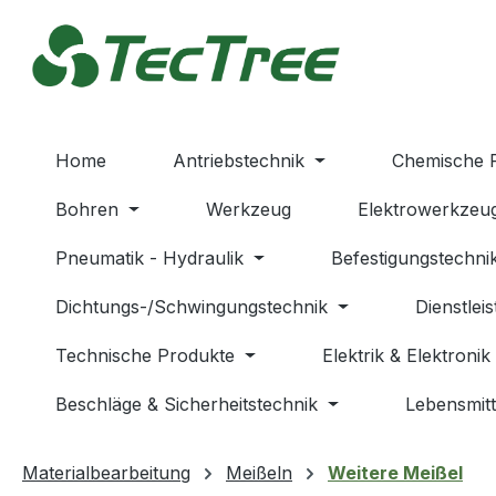
m Hauptinhalt springen
Zur Suche springen
Zur Hauptnavigation springen
Home
Antriebstechnik
Chemische 
Bohren
Werkzeug
Elektrowerkzeu
Pneumatik - Hydraulik
Befestigungstechni
Dichtungs-/Schwingungstechnik
Dienstlei
Technische Produkte
Elektrik & Elektronik
Beschläge & Sicherheitstechnik
Lebensmitt
Materialbearbeitung
Meißeln
Weitere Meißel