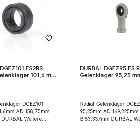
DGEZ101 ES2RS
DURBAL DGEZ95 ES R
elenklager 101,6 mm
Gelenklager 95,25 m
 158,75 mm Breite
Ø 149,225 mm Breite
mm
lenklager DGEZ101
Radial-Gelenklager DGE
1,6mm AD 158,75mm
95,25mm AD 149,225mm
 DURBAL Weitere
B.83,337mm DURBAL We
 Eigenschaften: ·
technische Eigenschaften:
g: Umfangsnut mit
Außenring: zweiteilig · S