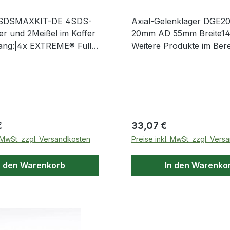
SDSMAXKIT-DE 4SDS-
Axial-Gelenklager DGE2
r und 2Meißel im Koffer
20mm AD 55mm Breite1
ang:|4x EXTREME® Full
Weitere Produkte im Bereich A
SDS-max®
Gelenklager
hrer: 1x DT60812-QZ
, 1x DT60817-QZ
, 1x DT60820-QZ
, 1x DT60830-QZ
|1x SDS max
 Preis:
Regulärer Preis:
€
33,07 €
ßel DT6821-QZ 400 mm|1x
. MwSt. zzgl. Versandkosten
Preise inkl. MwSt. zzgl. Ver
Flachmeißel DT6823-QZ
m|1x Werkzeugkoffer
n den Warenkorb
In den Warenko
rodukte im Bereich