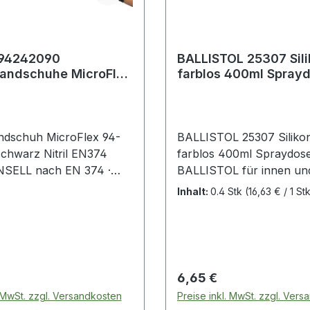
94242090
BALLISTOL 25307 Sili
andschuhe MicroFlex
farblos 400ml Spray
ESD Größe L schwarz
BALLISTOL für in
ndschuh MicroFlex 94-
BALLISTOL 25307 Siliko
schwarz Nitril EN374
farblos 400ml Spraydos
NSELL nach EN 374 ·
BALLISTOL für innen und außen:
QL 1,5 · Material: Nitril ·
pflegt, schützt, schmiert 
Inhalt:
0.4 Stk
(16,63 € / 1 St
leitfähig · zur
Schmierung und zum Sc
ung des Risikos von
Teilen aus Gummi, Kunsts
Explosionen oder
Metall · beseitigt Quietsc
urch elektrostatische
Knarrgeräusche, hält G
· niedriger vertikaler
elastisch, ver
 Preis:
Regulärer Preis:
6,65 €
d: unter 108 O · TNT
. MwSt. zzgl. Versandkosten
Preise inkl. MwSt. zzgl. Ver
Splash Resistan