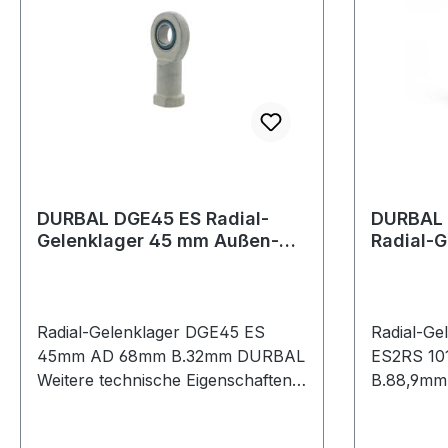
Bohrarbeiten in Mauerwerk,
Natur- und Kunststein
Lieferumfang: | Inhalt: 4x
Flachmeißel, 1xSpitzmeißel, 10x
SDS-plus Highperformance
Bohrer Ø 5, 5.5, 6, 7, 8, 10,
(110mm) / Ø 6, 8, 10 (160mm) / Ø
14mm x 210mm Garantieumfang: |
Keine DEWALT Garantie Weitere
Produkte im Bereich
DURBAL DGE45 ES Radial-
DURBAL 
Gelenklager 45 mm Außen-Ø
Radial-G
68 mm Breite 32 mm
Außen-Ø
88,9 m
Radial-Gelenklager DGE45 ES
Radial-Ge
45mm AD 68mm B.32mm DURBAL
ES2RS 10
Weitere technische Eigenschaften: ·
B.88,9mm
Außenring: zweiteilig · Schmierung:
technische
Umfangsnut mit
Schmierun