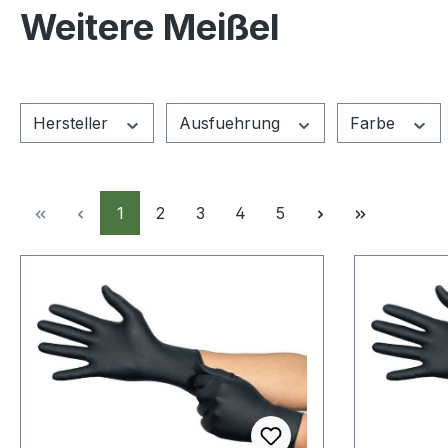
Weitere Meißel
Hersteller
Ausfuehrung
Farbe
Seite
Seite
Seite
Seite
Seite
1
2
3
4
5