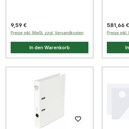
Schmierbohrung(en) · Innenring:
Schmierbo
Standardausführung · Ausführung:
Standarda
Stahl/Stahl
Stahl/Stah
Regulärer Preis:
Regulärer
9,59 €
581,66 
Preise inkl. MwSt. zzgl. Versandkosten
Preise inkl
In den Warenkorb
I