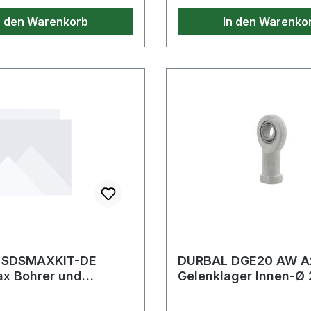
n den Warenkorb
In den Warenko
 SDSMAXKIT-DE
DURBAL DGE20 AW Ax
x Bohrer und
Gelenklager Innen-Ø
im Koffer
Außen-Ø 55 mm Breit
mm