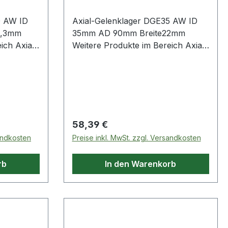
0 AW ID
Axial-Gelenklager DGE35 AW ID
4,3mm
35mm AD 90mm Breite22mm
xial-
Weitere Produkte im Bereich Axial-
Gelenklager
Regulärer Preis:
58,39 €
sandkosten
Preise inkl. MwSt. zzgl. Versandkosten
rb
In den Warenkorb