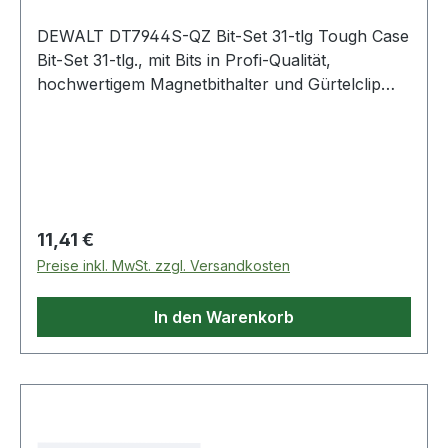
DEWALT DT7944S-QZ Bit-Set 31-tlg Tough Case
Bit-Set 31-tlg., mit Bits in Profi-Qualität,
hochwertigem Magnetbithalter und Gürtelclip
Produktstärken:|Bits in Profi-Qualität|Robustes
Tough Case mit Gürtelclip|T STAK kompatibel
Lieferumfang:|Bits 25mm: 2x T10, 2x T15, 2x
T20, 2xT25, 2x T30, 2x T40 / 2x Pz1, 3x Pz2, 1x
Pz3 / 2x Ph1, 2x Ph2, 1x Ph3 / 1x Hex3, 2x
Hex4, 1x Hex5 / 1x Sl4.5, 1x Sl5.5, 1x
Regulärer Preis:
11,41 €
Sl6.5|Magnetbithalter Weitere Produkte im
Preise inkl. MwSt. zzgl. Versandkosten
Bereich
In den Warenkorb