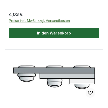
hohe Lochleibung, kompakter Schließkopf,
Verarbeitung mit allen Setzgeräten
Regulärer Preis:
4,03 €
spritzwassergeschützt Weitere technische
Preise inkl. MwSt. zzgl. Versandkosten
Eigenschaften: · Inhalt: 1000 Stück · Material:
Aluminium / Stahl
In den Warenkorb