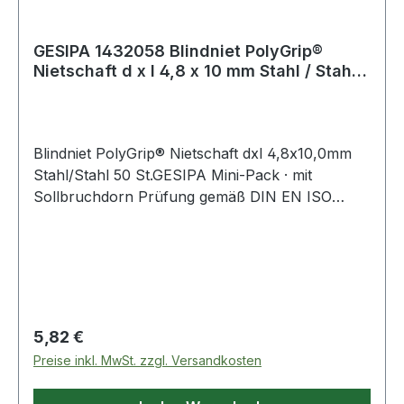
GESIPA 1432058 Blindniet PolyGrip®
Nietschaft d x l 4,8 x 10 mm Stahl / Stahl
50
Blindniet PolyGrip® Nietschaft dxl 4,8x10,0mm
Stahl/Stahl 50 St.GESIPA Mini-Pack · mit
Sollbruchdorn Prüfung gemäß DIN EN ISO
14589 Standard (Flachrundkopf) Hohlniet: Stahl,
verzinkt Nietdorn: Stahl, verzinkt Weitere
technische Eigenschaften: · Inhalt: 50 Stück ·
Material: Stahl / Stahl
Regulärer Preis:
5,82 €
Preise inkl. MwSt. zzgl. Versandkosten