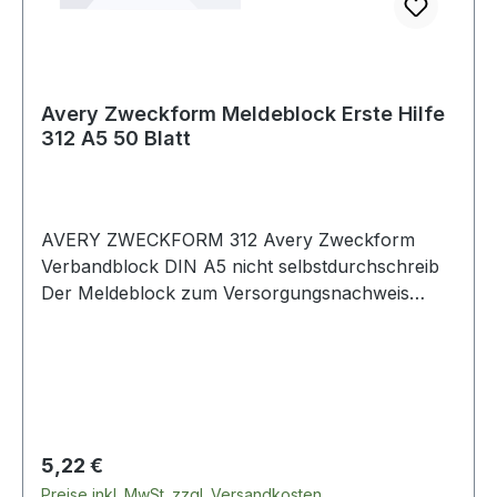
Avery Zweckform Meldeblock Erste Hilfe
312 A5 50 Blatt
AVERY ZWECKFORM 312 Avery Zweckform
Verbandblock DIN A5 nicht selbstdurchschreib
Der Meldeblock zum Versorgungsnachweis
nach DGUV Vorschrift. Die Formulare und
Vordrucke von Avery Zweckform sind
zuverlässige · bewährte Hilfen für viele
gesetzlich geregelte · betriebliche Vorgänge und
werden natürlich regelmäßig von
Rechtsexperten auf Aktualität geprüft.
Regulärer Preis:
5,22 €
Preise inkl. MwSt. zzgl. Versandkosten