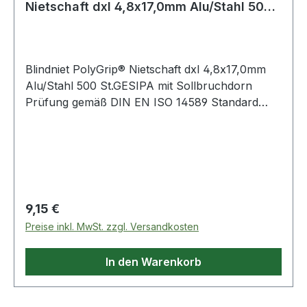
Nietschaft dxl 4,8x17,0mm Alu/Stahl 500
St.GE
Blindniet PolyGrip® Nietschaft dxl 4,8x17,0mm
Alu/Stahl 500 St.GESIPA mit Sollbruchdorn
Prüfung gemäß DIN EN ISO 14589 Standard
(Flachrundkopf) Hohlniet: Aluminium-Legierung
Nietdorn: Stahl, verzinkt · Besondere
Produktvorteile: Großer Klemmbereich mit nur
einem Blindniet, breite Schließkopf-Auflage,
hohe Lochleibung, kompakter Schließkopf,
Verarbeitung mit allen Setzgeräten
Regulärer Preis:
9,15 €
spritzwassergeschützt Weitere technische
Preise inkl. MwSt. zzgl. Versandkosten
Eigenschaften: · Inhalt: 500 Stück · Material:
Aluminium / Stahl
In den Warenkorb