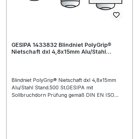
GESIPA 1433832 Blindniet PolyGrip®
Nietschaft dxl 4,8x15mm Alu/Stahl
Stand.500 S
Blindniet PolyGrip® Nietschaft dxl 4,8x15mm
Alu/Stahl Stand.500 St.GESIPA mit
Sollbruchdorn Prüfung gemäß DIN EN ISO
14589 Standard (Flachrundkopf) Hohlniet:
Aluminium-Legierung Nietdorn: Stahl, verzinkt ·
Besondere Produktvorteile: Großer
Klemmbereich mit nur einem Blindniet, breite
Schließkopf-Auflage, hohe Lochleibung,