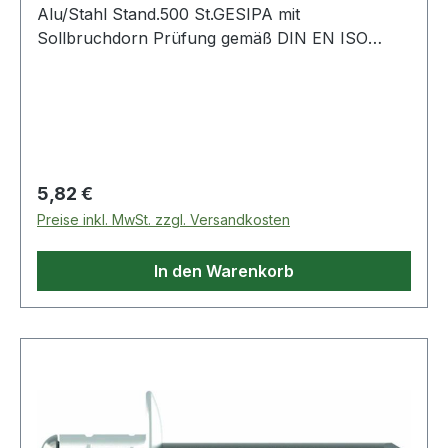
Alu/Stahl Stand.500 St.GESIPA mit
Sollbruchdorn Prüfung gemäß DIN EN ISO
14589 Standard (Flachrundkopf) Hohlniet:
Aluminium-Legierung Nietdorn: Stahl, verzinkt ·
Besondere Produktvorteile: Großer
Klemmbereich mit nur einem Blindniet, breite
Schließkopf-Auflage, hohe Lochleibung,
kompakter Schließkopf, Verarbeitung mit allen
Regulärer Preis:
5,82 €
Setzgeräten spritzwassergeschützt Weitere
Preise inkl. MwSt. zzgl. Versandkosten
technische Eigenschaften: · Inhalt: 500 Stück ·
Material: Aluminium / Stahl Standard
In den Warenkorb