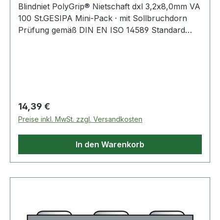
Blindniet PolyGrip® Nietschaft dxl 3,2x8,0mm VA
100 St.GESIPA Mini-Pack · mit Sollbruchdorn
Prüfung gemäß DIN EN ISO 14589 Standard
(Flachrundkopf) Hohlniet: Edelstahl A2 Nr.
1.4567 Nietdorn: Edelstahl A2 Weitere technische
Eigenschaften: · Inhalt: 100 Stück · Material:
Edelstahl
Regulärer Preis:
14,39 €
Preise inkl. MwSt. zzgl. Versandkosten
In den Warenkorb