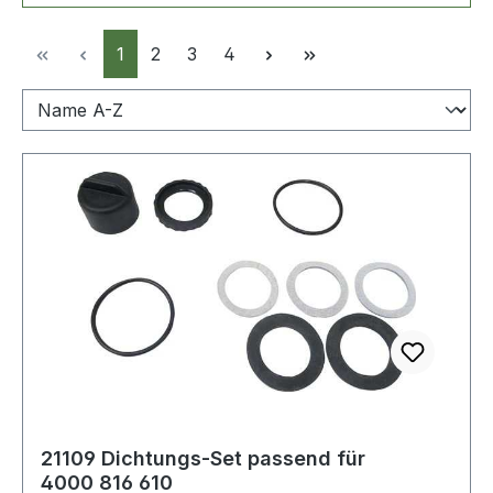
Seite
Seite
Seite
Seite
1
2
3
4
21109 Dichtungs-Set passend für
4000 816 610