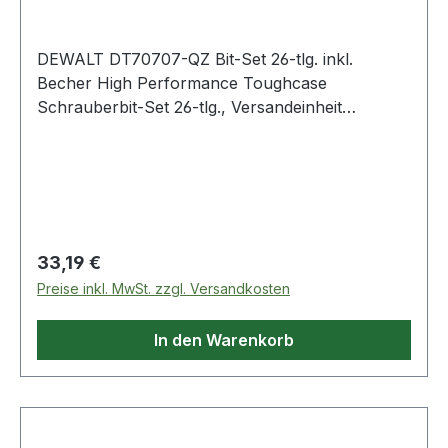
DEWALT DT70707-QZ Bit-Set 26-tlg. inkl.
Becher High Performance Toughcase
Schrauberbit-Set 26-tlg., Versandeinheit
Thekendisplay mit 4 Sets Lieferumfang:|25mm:
2x Ph2 / 5x Pz2 / 2x Pz3 / 1x T10 / 1x T15 / 1x
T20 / 2x T25 / 1x T30|50mm: 1x Ph2 / 1x Pz2 /
1x Pz3 / 1x T25|Metallbohrer HSS-G mit 1/4"
Sechskant-Aufnahme: 3, 4, 5,
6mm|Steckschlüssel: 10mm|Magnet-Bithalter mit
Regulärer Preis:
33,19 €
Führungshülse|Kaffeebecher Weitere Produkte
Preise inkl. MwSt. zzgl. Versandkosten
im Bereich
In den Warenkorb