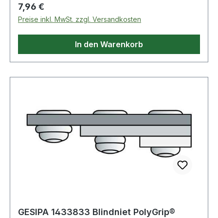
kompakter Schließkopf, Verarbeitung mit allen
Regulärer Preis:
7,96 €
Setzgeräten spritzwassergeschützt Weitere
Preise inkl. MwSt. zzgl. Versandkosten
technische Eigenschaften: · Inhalt: 500 Stück ·
Material: Aluminium / Stahl Standard
In den Warenkorb
GESIPA 1433833 Blindniet PolyGrip®