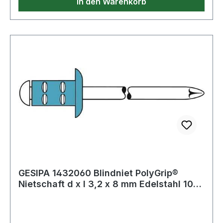
In den Warenkorb
GESIPA 1432060 Blindniet PolyGrip®
Nietschaft d x l 3,2 x 8 mm Edelstahl 100
St.