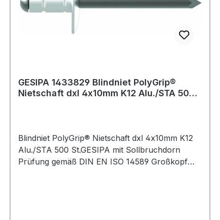
GESIPA 1433829 Blindniet PolyGrip®
Nietschaft dxl 4x10mm K12 Alu./STA 500
St.GES
Blindniet PolyGrip® Nietschaft dxl 4x10mm K12
Alu./STA 500 St.GESIPA mit Sollbruchdorn
Prüfung gemäß DIN EN ISO 14589 Großkopf
Hohlniet: Aluminium-Legierung Nietdorn: Stahl,
verzinkt Weitere technische Eigenschaften: ·
Inhalt: 500 Stück · Material: Aluminium / Stahl