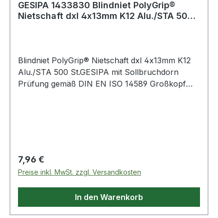
GESIPA 1433830 Blindniet PolyGrip®
Nietschaft dxl 4x13mm K12 Alu./STA 500
St.GES
Blindniet PolyGrip® Nietschaft dxl 4x13mm K12
Alu./STA 500 St.GESIPA mit Sollbruchdorn
Prüfung gemäß DIN EN ISO 14589 Großkopf
Hohlniet: Aluminium-Legierung Nietdorn: Stahl,
verzinkt Weitere technische Eigenschaften: ·
Inhalt: 500 Stück · Material: Aluminium / Stahl
Regulärer Preis:
7,96 €
Preise inkl. MwSt. zzgl. Versandkosten
In den Warenkorb