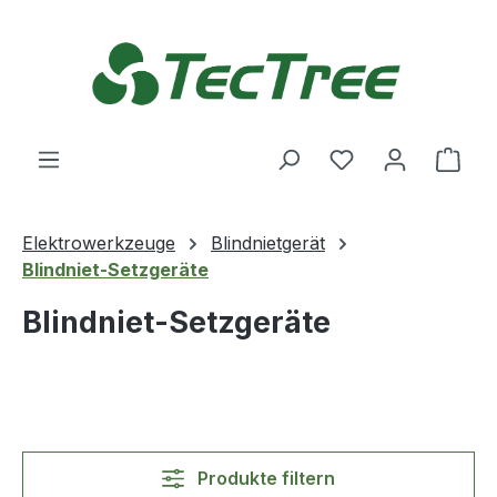
Zum Hauptinhalt springen
Du hast 0 Produ
Ware
Elektrowerkzeuge
Blindnietgerät
Blindniet-Setzgeräte
Blindniet-Setzgeräte
Produkte filtern