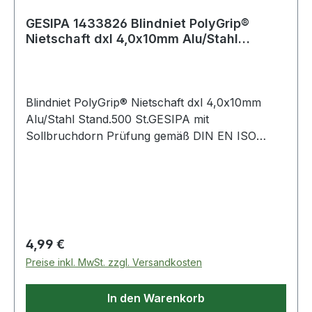
GESIPA 1433826 Blindniet PolyGrip®
Nietschaft dxl 4,0x10mm Alu/Stahl
Stand.500 S
Blindniet PolyGrip® Nietschaft dxl 4,0x10mm
Alu/Stahl Stand.500 St.GESIPA mit
Sollbruchdorn Prüfung gemäß DIN EN ISO
14589 Standard (Flachrundkopf) Hohlniet:
Aluminium-Legierung Nietdorn: Stahl, verzinkt ·
Besondere Produktvorteile: Großer
Klemmbereich mit nur einem Blindniet, breite
Schließkopf-Auflage, hohe Lochleibung,
kompakter Schließkopf, Verarbeitung mit allen
Regulärer Preis:
4,99 €
Setzgeräten spritzwassergeschützt Weitere
Preise inkl. MwSt. zzgl. Versandkosten
technische Eigenschaften: · Inhalt: 500 Stück ·
Material: Aluminium / Stahl Standard
In den Warenkorb