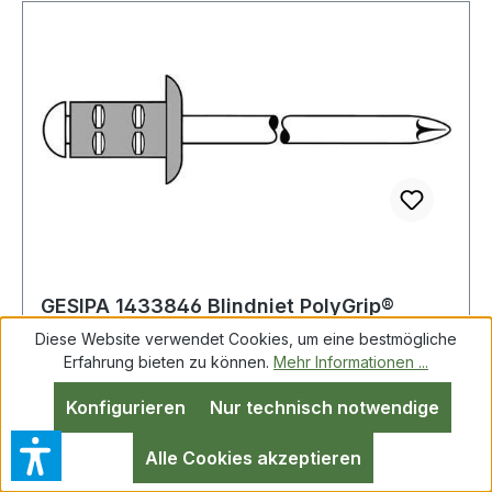
GESIPA 1433846 Blindniet PolyGrip®
Nietschaft d x l 3,2 x 8 mm Aluminium /
Diese Website verwendet Cookies, um eine bestmögliche
Stahl
Erfahrung bieten zu können.
Mehr Informationen ...
Konfigurieren
Nur technisch notwendige
Blindniet PolyGrip® Nietschaft dxl 3,2x8,0mm
Alu/Stahl 100 St.GESIPA Mini-Pack · mit
Alle Cookies akzeptieren
Sollbruchdorn Prüfung gemäß DIN EN ISO