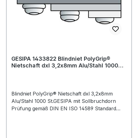
GESIPA 1433822 Blindniet PolyGrip®
Nietschaft dxl 3,2x8mm Alu/Stahl 1000
St.GESI
Blindniet PolyGrip® Nietschaft dxl 3,2x8mm
Alu/Stahl 1000 St.GESIPA mit Sollbruchdorn
Prüfung gemäß DIN EN ISO 14589 Standard
(Flachrundkopf) Hohlniet: Aluminium-Legierung
Nietdorn: Stahl, verzinkt · Besondere
Produktvorteile: Großer Klemmbereich mit nur
einem Blindniet, breite Schließkopf-Auflage,