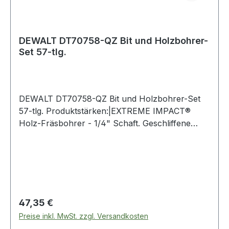
DEWALT DT70758-QZ Bit und Holzbohrer-
Set 57-tlg.
DEWALT DT70758-QZ Bit und Holzbohrer-Set
57-tlg. Produktstärken:|EXTREME IMPACT®
Holz-Fräsbohrer - 1/4" Schaft. Geschliffene
Zentrierspitze und abgeschrägte äußere
Ausschnitt-Schneidkanten für eine exakte
Positionierung des Bohrers und ein sauberes
Lochbild. Für schnelle und genaue
Bohrlochergebnisse in Hart- und Weichholz,
Bauholz, Holz mit Nägeln|Hochwertiger Chrom-
Regulärer Preis:
47,35 €
Vanadium-legierter Holzbohrer mit
Preise inkl. MwSt. zzgl. Versandkosten
Zentrierspitze, zwei Schulter- und