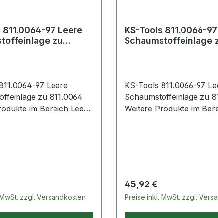
 811.0064-97 Leere
KS-Tools 811.0066-97
toffeinlage zu
Schaumstoffeinlage 
4
811.0066
811.0064-97 Leere
KS-Tools 811.0066-97 Le
ffeinlage zu 811.0064
Schaumstoffeinlage zu 8
dukte im Bereich Leere
Weitere Produkte im Bereich 
ffeinlage zu 811.0064
Schaumstoffeinlage zu 8
 Preis:
Regulärer Preis:
45,92 €
. MwSt. zzgl. Versandkosten
Preise inkl. MwSt. zzgl. Ver