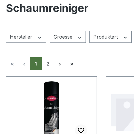
Schaumreiniger
Hersteller
Groesse
Produktart
Seite
Seite
1
2