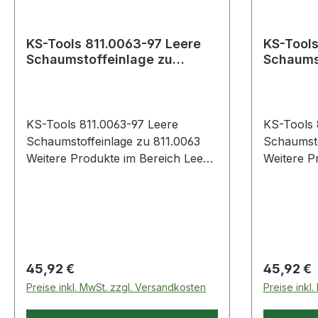
KS-Tools 811.0063-97 Leere
KS-Tools
Schaumstoffeinlage zu
Schaums
811.0063
811.006
KS-Tools 811.0063-97 Leere
KS-Tools 
Schaumstoffeinlage zu 811.0063
Schaumsto
Weitere Produkte im Bereich Leere
Weitere Pro
Schaumstoffeinlage zu 811.0063
Schaumsto
Regulärer Preis:
Regulärer
45,92 €
45,92 €
Preise inkl. MwSt. zzgl. Versandkosten
Preise inkl