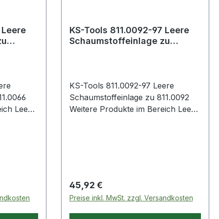
 Leere
KS-Tools 811.0092-97 Leere
zu
Schaumstoffeinlage zu
811.0092
ere
KS-Tools 811.0092-97 Leere
11.0066
Schaumstoffeinlage zu 811.0092
Leere
Weitere Produkte im Bereich Leere
11.0066
Schaumstoffeinlage zu 811.0092
Regulärer Preis:
45,92 €
sandkosten
Preise inkl. MwSt. zzgl. Versandkosten