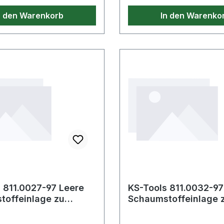
ffblock (L x B x H): 305
n den Warenkorb
In den Warenko
lnummer des
ffs allein DL.20-02M
rodukte im Bereich
ng für die KFZ-Werkstatt
 811.0027-97 Leere
KS-Tools 811.0032-97
toffeinlage zu
Schaumstoffeinlage 
7
811.0032