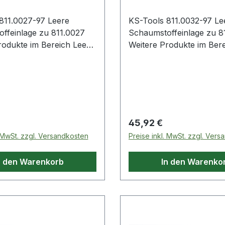
811.0027-97 Leere
KS-Tools 811.0032-97 Le
ffeinlage zu 811.0027
Schaumstoffeinlage zu 8
dukte im Bereich Leere
Weitere Produkte im Bereich 
ffeinlage zu 811.0027
Schaumstoffeinlage zu 8
 Preis:
Regulärer Preis:
45,92 €
. MwSt. zzgl. Versandkosten
Preise inkl. MwSt. zzgl. Ver
n den Warenkorb
In den Warenko