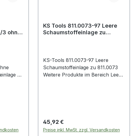
KS Tools 811.0073-97 Leere
1/3 ohne
Schaumstoffeinlage zu
811.0073
KS-Tools 811.0073-97 Leere
ohne
Schaumstoffeinlage zu 811.0073
einlage 3-
Weitere Produkte im Bereich Leere
Schaumstoffeinlage zu 811.0073
f,
arf
Regulärer Preis:
45,92 €
sandkosten
Preise inkl. MwSt. zzgl. Versandkosten