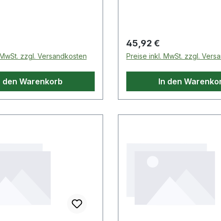
 Preis:
Regulärer Preis:
45,92 €
. MwSt. zzgl. Versandkosten
Preise inkl. MwSt. zzgl. Ver
n den Warenkorb
In den Warenko