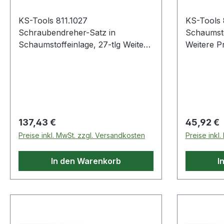
KS-Tools 811.1027
KS-Tools 
Schraubendreher-Satz in
Schaumsto
Schaumstoffeinlage, 27-tlg Weitere
Weitere Pro
Produkte im Bereich
Schaumsto
Schraubendreher-Satz in
Schaumstoffeinla
Regulärer Preis:
Regulärer
137,43 €
45,92 €
Preise inkl. MwSt. zzgl. Versandkosten
Preise inkl
In den Warenkorb
I