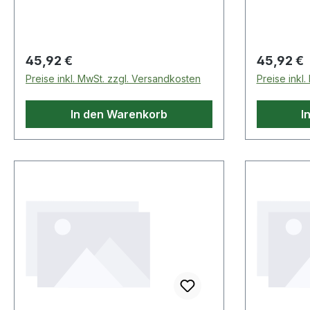
Regulärer Preis:
Regulärer
45,92 €
45,92 €
Preise inkl. MwSt. zzgl. Versandkosten
Preise inkl
In den Warenkorb
I