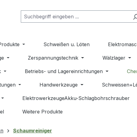
Produkte
Schweißen u. Löten
Elektromasc
ge
Zerspannungstechnik
Wälzlager
k
Betriebs- und Lagereinrichtungen
Che
stungen
Handwerkzeuge
Schweissen+L
ElektrowerkzeugeAkku-Schlagbohrschrauber
el
Weitere Produkte
en
Schaumreiniger