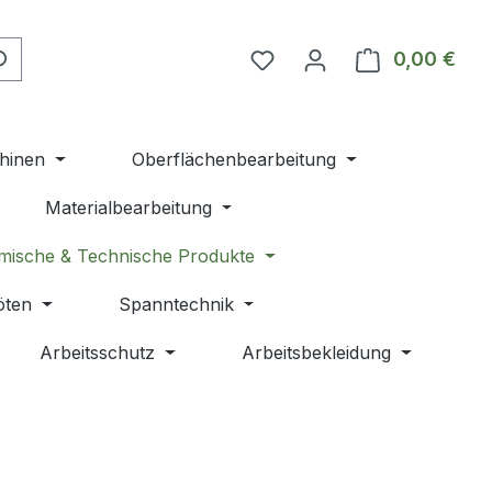
Du hast 0 Produkte auf 
0,00 €
Ware
hinen
Oberflächenbearbeitung
Materialbearbeitung
mische & Technische Produkte
öten
Spanntechnik
Arbeitsschutz
Arbeitsbekleidung