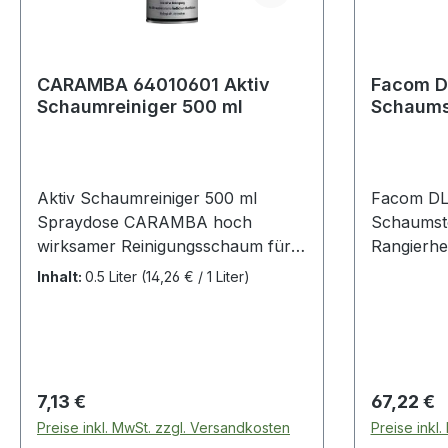
CARAMBA 64010601 Aktiv
Facom D
Schaumreiniger 500 ml
Schaumst
Rangier
Aktiv Schaumreiniger 500 ml
Facom D
Spraydose CARAMBA hoch
Schaumsto
wirksamer Reinigungsschaum für
Rangierhe
den Innenraum · ideal für die
Zylinder 500 kg Pro
Inhalt:
0.5 Liter
(14,26 € / 1 Liter)
Aufbereitung · für Kunststoff,
Diese Unt
Polster und Glattleder · frisch
Schaumsto
duftend · Anwendung auf allen
Dichte auf
abwaschbaren Flächen · entfernt
Last zur
hartnäckigste Verschmutzungen ·
bewirkt Verwendbar am Produkt
Regulärer Preis:
Regulärer
7,13 €
67,22 €
materialschonend und
mit der Ar
Preise inkl. MwSt. zzgl. Versandkosten
Preise inkl
umweltfreundlich · Hinweis: Textil,
Abmessun