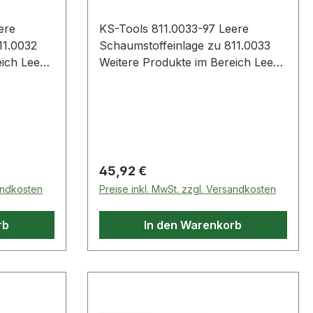
ere
KS-Tools 811.0033-97 Leere
11.0032
Schaumstoffeinlage zu 811.0033
Leere
Weitere Produkte im Bereich Leere
11.0032
Schaumstoffeinlage zu 811.0033
Regulärer Preis:
45,92 €
sandkosten
Preise inkl. MwSt. zzgl. Versandkosten
rb
In den Warenkorb