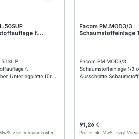
L.50SUP
Facom PM.MOD3/3
offauflage f.
Schaumstoffeinlage 
heber
Ausschnitte
L.50SUP
Facom PM.MOD3/3
ffauflage f.
Schaumstoffeinlage 1/3 
ber Unterlegplatte für
Ausschnitte Schaumstoff
duktstärken:
3 zuschneidbar Produktstärken: 3
erlegplatte nimmt einen
Module Einlage aus zweifarbigem,
ffblock mit hoher
hochdichtem Schaumstof
, der eine Verteilung der
entsprechend Ihrem Bed
 Schonung von Ölwannen
zuschneidbar Weitere Produkte im
Bereich Ordnungssystem für die
 Preis:
Regulärer Preis:
91,26 €
t.-Nr. DL.50
Werkzeuge
. MwSt. zzgl. Versandkosten
Preise inkl. MwSt. zzgl. Ver
gen mit dem