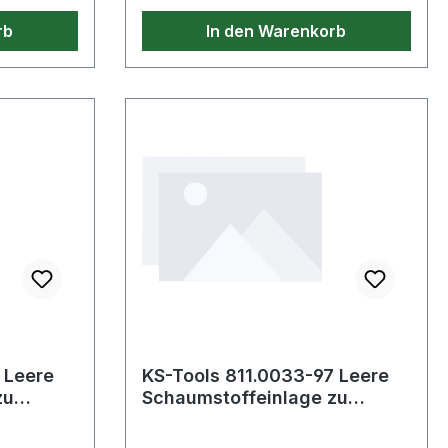
rb
In den Warenkorb
 Leere
KS-Tools 811.0033-97 Leere
zu
Schaumstoffeinlage zu
811.0033