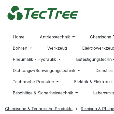
m Hauptinhalt springen
Zur Suche springen
Zur Hauptnavigation springen
Home
Antriebstechnik
Chemische 
Bohren
Werkzeug
Elektrowerkzeu
Pneumatik - Hydraulik
Befestigungstechni
Dichtungs-/Schwingungstechnik
Dienstlei
Technische Produkte
Elektrik & Elektronik
Beschläge & Sicherheitstechnik
Lebensmitt
Chemische & Technische Produkte
Reinigen & Pfleg