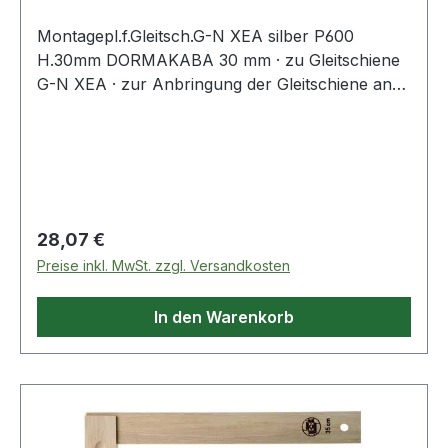
Montagepl.f.Gleitsch.G-N XEA silber P600
H.30mm DORMAKABA 30 mm · zu Gleitschiene
G-N XEA · zur Anbringung der Gleitschiene an
Türrahmen, bei denen keine direkte Montage
möglich ist
Regulärer Preis:
28,07 €
Preise inkl. MwSt. zzgl. Versandkosten
In den Warenkorb