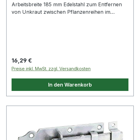
Arbeitsbreite 185 mm Edelstahl zum Entfernen
von Unkraut zwischen Pflanzenreihen im
Nutzgarten oder Blumenbeet · auch zum
Lockern des Erdbodens geeignet · Klinge aus
Edelstahl · schwarz/orange
Regulärer Preis:
16,29 €
Preise inkl. MwSt. zzgl. Versandkosten
In den Warenkorb