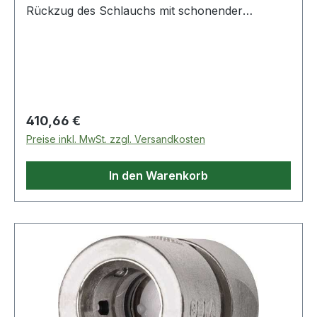
Rückzug des Schlauchs mit schonender
Schlauchführung · schrittweise Arretierung aus
der Distanz durch Zug am Schlauch möglich ·
fertig montiert · mit Schlauchschutz und
Schlauchstopper · mit GEKA® plus
Winkeldreharmatur 90° aus Messing Mater
Regulärer Preis:
410,66 €
Preise inkl. MwSt. zzgl. Versandkosten
In den Warenkorb