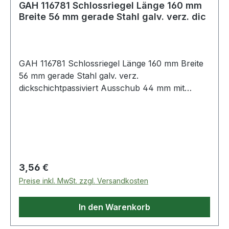
GAH 116781 Schlossriegel Länge 160 mm
Breite 56 mm gerade Stahl galv. verz. dic
GAH 116781 Schlossriegel Länge 160 mm Breite
56 mm gerade Stahl galv. verz.
dickschichtpassiviert Ausschub 44 mm mit
flachem Griff mit versenkten Schraublöchern ·
Material: Stahl, Oberfläche: galvanisch verzinkt,
dickschichtpassiviert · Ausführung: gerade, mit
befestigter SchlaufeWeitere technische
Eigenschaften:· Oberfläche: galvanisch verzinkt,
dickschichtpassiviert· Maß c: 22mm· Maß d:
Regulärer Preis:
3,56 €
16mm· Form: gerade· Maß e: 55mm· Maß a:
Preise inkl. MwSt. zzgl. Versandkosten
160mm· Maß b: 56mm
In den Warenkorb