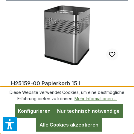
H25159-00 Papierkorb 15 l
H325xB240xT240 mm quadratisch
Diese Website verwendet Cookies, um eine bestmögliche
Edelstahl silber
Erfahrung bieten zu können.
Mehr Informationen ...
Konfigurieren
Nur technisch notwendige
Papierkorb 18l H325xB240xT240mm quad.VA
silber HELIT Gehäuse aus Edelstahl · Boden mit
Alle Cookies akzeptieren
Gummiring, schwarz · luftdurchlässiges