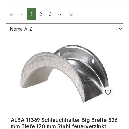
Seite
Seite
Seite
1
2
3
ALBA 11369 Schlauchhalter Big Breite 326
mm Tiefe 170 mm Stahl feuerverzinkt