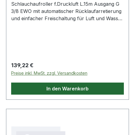
Schlauchaufroller f.Druckluft L.15m Ausgang G
3/8 EWO mit automatischer Rücklaufarretierung
und einfacher Freischaltung für Luft und Wasser
· mit PU-Schlauch mit Gewebeeinlage, mit
Knickschutzfeder. Schlagfestes Metallgehäuse,
innen und außen einsetzbar · schwenkbare
Halterung aus Stahl für Wand- und
Deckenmontage · mit abschaltbarer Arretierung
Regulärer Preis:
139,22 €
Preise inkl. MwSt. zzgl. Versandkosten
In den Warenkorb