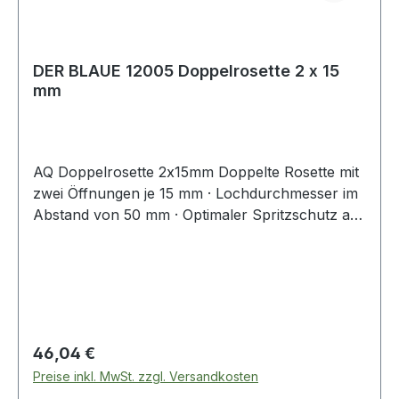
DER BLAUE 12005 Doppelrosette 2 x 15
mm
AQ Doppelrosette 2x15mm Doppelte Rosette mit
zwei Öffnungen je 15 mm · Lochdurchmesser im
Abstand von 50 mm · Optimaler Spritzschutz an
Rohren · Beliebig oft formbar durch
Biegementallelemente
Regulärer Preis:
46,04 €
Preise inkl. MwSt. zzgl. Versandkosten