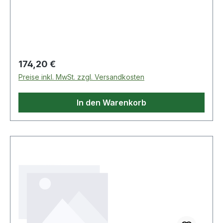
Schlauch · Dreharmatur ermöglicht den
Anschluss mit einem Klick · Haspelarretierung ·
hoh
Regulärer Preis:
174,20 €
Preise inkl. MwSt. zzgl. Versandkosten
In den Warenkorb