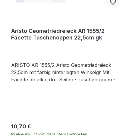
Aristo Geometriedreieck AR 1555/2
Facette Tuschenoppen 22,5cm gk
ARISTO AR 1555/2 Aristo Geometriedreieck
22,5cm mit farbig hinterlegten Winkelgr Mit
Facette an allen drei Seiten · Tuschenoppen ·
mattierte Beschriftungsfläche für Namen. Erfüllt
alle Anforderungen der ÖNORM A2134. Mit
Tiefenprägung.
Regulärer Preis:
10,70 €
Preise inkl. MwSt. zzgl. Versandkosten