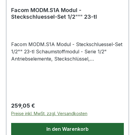
Facom MODM.S1A Modul -
Steckschluessel-Set 1/2'''' 23-tl
Facom MODM.S1A Modul - Steckschluessel-Set
1/2"" 23-tl Schaumstoffmodul - Serie 1/2"
Antriebselemente, Steckschlüssel,
Umschaltknarre 23-tlg. Lieferumfang:
Umschaltknarre 1/2": S.161 Verlängerungen 1/2":
S.210 - S.215 Universal-Kardangelenk 1/2":
S.240A Gleitgriff 1/2": S.120A Steckschlüssel 1/2"
Serie S.H: 8 - 9 - 10 - 11 - 12 - 13 - 14 - 15 - 16 -
17 - 18 - 19 - 21 -22 - 23 - 24 - 27 - 30 - 32 mm
Regulärer Preis:
259,05 €
Schaumstoffeinlage: PM.MODS1A Weitere
Preise inkl. MwSt. zzgl. Versandkosten
Produkte im Bereich Ordnungssystem für die
Werkzeuge
In den Warenkorb