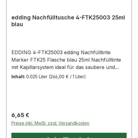
edding Nachfülltusche 4-FTK25003 25ml
blau
EDDING 4-FTK25003 edding Nachfülltinte
Marker FTK25 Flasche blau 25ml Nachfülltinte
mit Kapillarsystem ideal für das saubere und
unkomplizierte Nachfüllen der edding
Inhalt:
0.025 Liter
(266,00 € / 1 Liter)
Flipchartmarker. Marker einfach mit der Spitze
nach unten in die Refillflasche stellen · nach
wenigen Minuten ist der Marker wieder
schreibbereit.
Regulärer Preis:
6,65 €
Preise inkl. MwSt. zzgl. Versandkosten