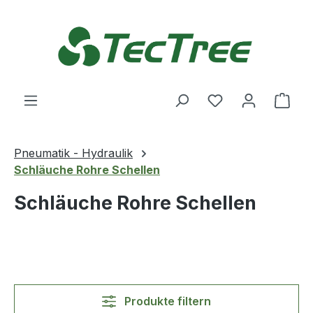
Zum Hauptinhalt springen
Du hast 0 Produ
Ware
Pneumatik - Hydraulik
Schläuche Rohre Schellen
Schläuche Rohre Schellen
Produkte filtern